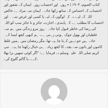
کتاب الصوم، ۱۹۰۴ ) • روزہ اور احتساب روزہ ایمان کے شعور اور
احتساب کے احساس کے ساتھ رکھا جائے۔ ایمان سے مراد ہے خالص
اللہ کے لیے، نہ کہ لوگوں کے لیے یا کسی اور غرض سے ۔ اور
احتساب کا مطلب ہے کہ پابندی ، اجازت، جائز و نا جائز سب کو اللہ
کی رضا کی خاطر قبول کیا جائے ۔ روز مرو زندگی میں ہم سے
غلطیاں اور بھول چوک ہوتی رہتی ہے، ہم کبھی کچھ ایسا کہہ
جاتے ہیں جو نہیں کہنا چاہیے تھا، مگر رمضان میں ہمیں غلط
کاموں اور باتوں سے بچنے کا کچھ زیادہ ہی خیال رکھنا چاہیے۔ نبی
کریم صلی اللہ علیہ وسلم نے فرمایا ہے: “اگر کوئی تمھیں برا بھلا
کہے، یا گالم گلوچ کرے،