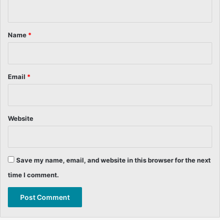
n
t
*
Name
*
Email
*
Website
Save my name, email, and website in this browser for the next
time I comment.