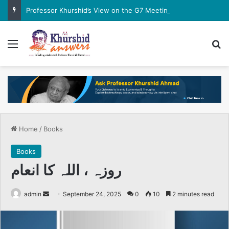
Professor Khurshid’s View on the G7 Meeting
Menu
Se
Home
/
Books
Books
روزہ ، اللہ کا انعام
Send
admin
September 24, 2025
0
10
2 minutes read
an
email