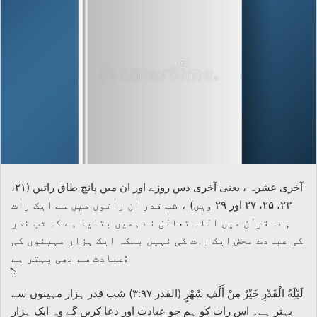
آخری عشرہ ، یعنی آخری دس روزے اور ان میں پانچ طاق راتیں (۲۱،
۲۳، ۲۵، ۲۷ اور ۲۹ ویں) ، شب قدر ان راتوں میں سے ایک رات
ہے۔ قرآن میں اللہ تعالیٰ نے ہمیں بتایا ہے کہ شب قدر
کی عبادت محض ایک رات کی نہیں بلکہ ایک ہزار مہینوں کی
عبادت سے بھی بہتر ہے:
ེ
لَيْلَةُ الْقَدْرِ خَيْرٌ مِنْ أَلْفِ شَهْرٍ (القدر ۳:۹۷) شب قدر ہزار مہینوں سے
بہتر ہے۔ اس رات کو ہم جو عبادت اور دعا کریں گے وہ ایک ہزار