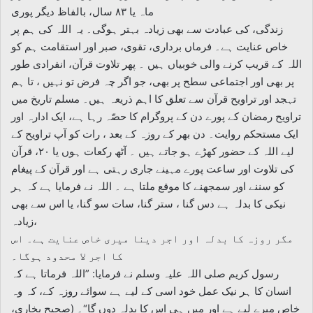
ماہ یا ۸۳ سال، بالفاظ دیگر پوری
زندگی، کی عبادت سے بھی زیادہ بہتر ہوگی۔ یہ اللہ کی ہم پر
خاص عنایت ہے۔ فرماں برداری، تقوی، صبر اور استقامت ہم کو
اللہ کے قریب کرنے والی خوبیاں ہیں ۔ پھر تلاوت قرآن، انفرادی طور
پر بھی اور اجتماعی سطح پر بھی، جو اگر چہ فرض تو نہیں ، تا ہم
تہجد اور تراویح قرآن سے تعلق کا اہم ذریعہ ہیں۔ مسلم تاریخ میں
تراویح رمضان کے پورے دن کے پروگرام کا حصّہ رہا ہے، ایک ادارہ اور
ایک مستحکم روایت۔ دن بھر کے روزہ کے بعد ، رات کو آپ تراویح کے
لیے اللہ کے حضور کھڑے ہو جاتے ہیں ۔ آٹھ رکعات ہوں یا ۲۰، قرآن
کی تلاوت اور ساعت پورے مہینے جاری رہتی ہے اور قرآن کے پیغام
کو سننے اور سمجھنے کا موقع ملتا ہے ۔ اللہ نے فرمایا ہے کہ ہر
نیکی کا بدلہ ہے دس گنا ، ستر گنا، سات سو گنا، یا اس سے بھی
زیادہ،
مگر روزہ کا بدلہ اور اجر دینا میری خاص عنایت ہے۔ اس
کا اجر لا محدود ہوگا۔
رسول کریم صلی اللہ علیہ وسلم نے فرمایا: ”اللہ فرماتا ہے کہ
انسان کا ہر نیک عمل خود اسی کے لیے ہے سوائے روزہ کے، کہ وہ
خاص میرے لیے ہے اور میں ہی اس کا بدلہ دوں گا“۔ (صحیح بخاری،