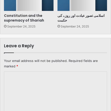
Constitution and the
اسلامی تصور عبادت اور روزے کی
supremacy of Shariah
حکمت
September 24, 2025
September 24, 2025
Leave a Reply
Your email address will not be published.
Required fields are
marked
*
C
o
m
m
e