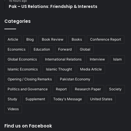
16 hours ago
Pak – US Relations: Friendship & Interests
Categories
Article
Blog
Book Review
Books
Conference Report
Economics
Education
Forward
Global
Global Economics
International Relations
Interview
Islam
Islamic Economics
Islamic Thought
Media Article
Opening / Closing Remarks
Pakistan Economy
Politics and Governance
Report
Research Paper
Society
Study
Supplement
Today's Message
United States
Videos
Find us on Facebook