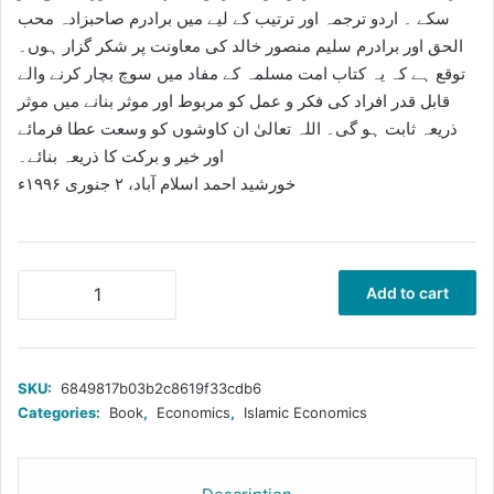
سکے ۔ اردو ترجمہ اور ترتیب کے لیے میں برادرم صاحبزادہ محب
الحق اور برادرم سلیم منصور خالد کی معاونت پر شکر گزار ہوں۔
توقع ہے کہ یہ کتاب امت مسلمہ کے مفاد میں سوچ بچار کرنے والے
قابل قدر افراد کی فکر و عمل کو مربوط اور موثر بنانے میں موثر
ذریعہ ثابت ہو گی۔ اللہ تعالیٰ ان کاوشوں کو وسعت عطا فرمائے
اور خیر و برکت کا ذریعہ بنائے۔
خورشید احمد اسلام آباد، ۲ جنوری ۱۹۹۶ء
ترقیاتی
Add to cart
پالیسی
کی
اسلامی
تشکیل
SKU:
6849817b03b2c8619f33cdb6
از
Categories:
Book
,
Economics
,
Islamic Economics
پروفیسر
خورشید
احمد
quantity