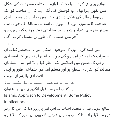
مواقع پر پیش کردہ مباحث کا لوازمہ مختلف مسودات کی شکل
میں بکھرا ہوا تھا۔ اب کوشش کی گئی ہے کہ ان مباحث کو ایک
مربوط مقالہ کی شکل دے دی جائے میں صاحبزادہ محب الحق
صاحب کا ممنون ہوں کہ انھوں نے اسلامی ممالک کے حوالے سے
بیشتر ضروری اعداد و شمار اور وضاحتی نوٹ مرتب کیے ہیں، جو
آخر میں ضمیمہ کے طور پر منسلک کر دیے گئے
ہیں۔
میں امید کرتا ہوں کہ موجودہ شکل میں یہ مختصر کتاب ان
حضرات کے لیے کار آمد ہو گی جو یہ جاننا چاہتے ہیں کہ اقتصادی
ترقی کے ضمن میں اسلامی نکتہ نظر کیا ہے؟ اس سے مسلمان
ممالک کو انفرادی سطح پر اور مسلم امہ کو اجتماعی طور پر اپنی
اقتصادی پالیسیاں مرتب
کرتے ہوئے کیا رہنمائی مل سکتی ہے؟
یہ کتاب اس سے قبل انگریزی میں بہ عنوان :
Islamic Approach to Development: Some Policy
Implicationas
شائع ہوئی تھی۔ متعدد احباب نے اس امر پر زور دیا کہ اس کا اردو
ترجمہ لایا جائے، تا کہ اردو خواں قارئین تک بھی ان امور کا ابلاغ ہو