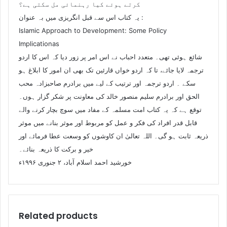
کرتے ہوئے کیا رہنمائی مل سکتی ہے؟
یہ کتاب اس سے قبل انگریزی میں بہ عنوان :
Islamic Approach to Development: Some Policy
Implicationas
شائع ہوئی تھی۔ متعدد احباب نے اس امر پر زور دیا کہ اس کا اردو
ترجمہ لایا جائے، تا کہ اردو خواں قارئین تک بھی ان امور کا ابلاغ ہو
سکے ۔ اردو ترجمہ اور ترتیب کے لیے میں برادرم صاحبزادہ محب
الحق اور برادرم سلیم منصور خالد کی معاونت پر شکر گزار ہوں۔
توقع ہے کہ یہ کتاب امت مسلمہ کے مفاد میں سوچ بچار کرنے والے
قابل قدر افراد کی فکر و عمل کو مربوط اور موثر بنانے میں موثر
ذریعہ ثابت ہو گی۔ اللہ تعالیٰ ان کاوشوں کو وسعت عطا فرمائے اور
خیر و برکت کا ذریعہ بنائے۔
خورشید احمد اسلام آباد، ۲ جنوری ۱۹۹۶ء
Related products