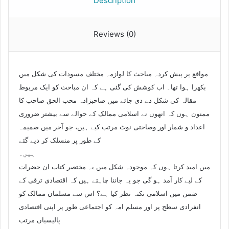
Description
Reviews (0)
مواقع پر پیش کردہ مباحث کا لوازمہ مختلف مسودات کی شکل میں
بکھرا ہوا تھا۔ اب کوشش کی گئی ہے کہ ان مباحث کو ایک مربوط
مقالہ کی شکل دے دی جائے میں صاحبزادہ محب الحق صاحب کا
ممنون ہوں کہ انھوں نے اسلامی ممالک کے حوالے سے بیشتر ضروری
اعداد و شمار اور وضاحتی نوٹ مرتب کیے ہیں، جو آخر میں ضمیمہ
کے طور پر منسلک کر دیے گئے
ہیں۔
میں امید کرتا ہوں کہ موجودہ شکل میں یہ مختصر کتاب ان حضرات
کے لیے کار آمد ہو گی جو یہ جاننا چاہتے ہیں کہ اقتصادی ترقی کے
ضمن میں اسلامی نکتہ نظر کیا ہے؟ اس سے مسلمان ممالک کو
انفرادی سطح پر اور مسلم امہ کو اجتماعی طور پر اپنی اقتصادی
پالیسیاں مرتب