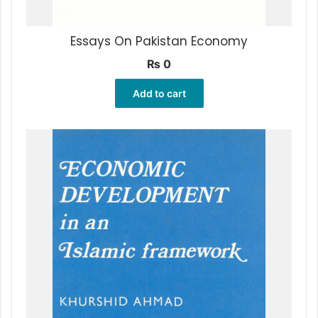
Essays On Pakistan Economy
₨
0
Add to cart