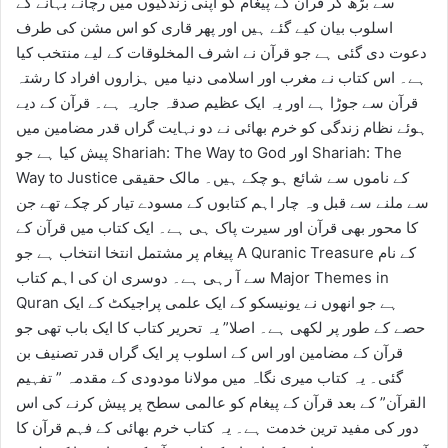
سے بڑھ کر قرآن کے پیغام کو اپنی زندگیوں میں رچانے بہانے کے
اسلوب بیان کیے گئے ہیں اور پھر قاری کو اس مشن کی طرف
دعوت دی گئی ہے جو قرآن نے اشرف المخلوقات کے لیے منتخب کیا
ہے۔ اس کتاب نے مغرب اور اسلامی دنیا میں ہزاروں افراد کا رشتہ
قرآن سے جوڑا ہے اور یہ ایک عظیم صدقہ جاریہ ہے۔ قرآن کے دیے
ہوئے نظام زندگی کو خرم بھائی نے دو نہایت گراں قدر مضامین میں
پیش کیا ہے جو Shariah: The Way to God اور Shariah: The
Way to Justice کے ناموں سے شائع ہو چکے ہیں۔ مالک حقیقی
سے ملنے سے قبل وہ چار اہم کتابوں کے مسودے تیار کر چکے تھے جن
کا محور بھی قرآن اور سیرت پاک ہی ہے۔ ایک کتاب میں قرآن کے
پیغام پر مشتمل انتخا انتخاب ہے جو A Quranic Treasure کے نام
سے آ رہی ہے۔ دوسری ان کی اہم کتاب Major Themes in
Quran ہے جو انھوں نے یونیسکو کے ایک علمی پراجیکٹ کے ایک
حصے کے طور پر لکھی ہے۔ اصلا” یہ تحریر کتاب کا ایک باب تھی جو
قرآن کے مضامین اور اس کے اسلوب پر ایک گراں قدر تصنیف بن
گئی۔ یہ کتاب میری نگاہ میں مولانا مودودی کے مقدمہ ” تفہیم
القرآن” کے بعد قرآن کے پیغام کو عالمی سطح پر پیش کرنے کی اس
دور کی مفید ترین خدمت ہے۔ یہ کتاب خرم بھائی کے فہم قرآن کا