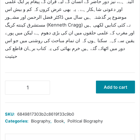
آئینہ ہے، نیز دور حاضر کے انسان کے لیے قرآن کے پیغام پر ایک علمی
اور دعوتی شاہکار ہے۔ یہ بھی عرض کروں کہ کم و بیش اس
موضوع پر گذشتہ ہیں سال میں ڈاکٹر فضل الرحمن اور مشہور
مستشرق كينته کریگ (Kenneth Cragg) نے کئی کتابیں لکھی ہیں
اور مغرب کے علمی حلقوں میں ان کی بڑی دھوم ہے لیکن میں پورے
یقین سے کہہ سکتا ہوں کہ ان تمام مباحث کی روشنی میں جو اس
دور میں اٹھائے گئے ہیں خرم بھائی کی یہ کتاب برہان قاطع کی
حیثیت
خرم
Add to cart
بھائی
رفتید
ولے
نہ
SKU:
6849817303b2c8619f33c9b0
ازدل
Categories:
Biography
,
Book
,
Political Biography
ما
quantity