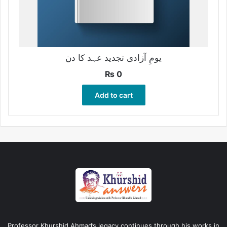
یومِ آزادی تجدید عہد کا دن
₨
0
Add to cart
Professor Khurshid Ahmad’s legacy continues through his works in