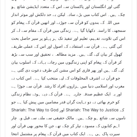
گئی اور انگلستان اور پاکستان سے اس کے متعدد ایڈیشن شائع ہو
چکے ہیں۔ اس کتاب میں بڑے سادہ لیکن بے حد دلکش اور موثر انداز
میں اللہ کے بندوں کو قرآن سے جوڑنے اور انھیں قرآن کے پیغام کو
سمجھنے کا راستہ دکھایا گیا ہے۔ زندگی میں قرآن کے مقام سے لے کر
اس کی تلاوت، تفہیم، تعلیم اور تنفیذ تک ہر پہلو پر سیر حاصل بحث
کی گئی ہے۔ قرآن سے استفادے کے اصول اور اس کے عملی طریقے
کھول کر بیان کیے گئے ہیں۔ مزید مطالعہ ، تحقیق اور سب سے بڑھ
کر قرآن کے پیغام کو اپنی زندگیوں میں رچانے بہانے کے اسلوب بیان
کیے گئے ہیں اور پھر قاری کو اس مشن کی طرف دعوت دی گئی ہے
جو قرآن نے اشرف المخلوقات کے لیے منتخب کیا ہے۔ اس کتاب نے
مغرب اور اسلامی دنیا میں ہزاروں افراد کا رشتہ قرآن سے جوڑا ہے
اور یہ ایک عظیم صدقہ جاریہ ہے۔ قرآن کے دیے ہوئے نظام زندگی
کو خرم بھائی نے دو نہایت گراں قدر مضامین میں پیش کیا ہے جو
Shariah: The Way to God اور Shariah: The Way to Justice کے
ناموں سے شائع ہو چکے ہیں۔ مالک حقیقی سے ملنے سے قبل وہ چار
اہم کتابوں کے مسودے تیار کر چکے تھے جن کا محور بھی قرآن اور
سیرت پاک ہی ہے۔ ایک کتاب میں قرآن کے پیغام پر مشتمل انتخا