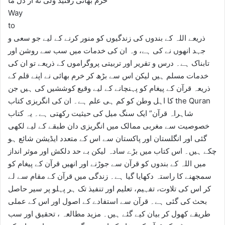
خرم بھائی رفتید ولی نه از دل ما
Way
to
ذریعے اللہ کے بندوں کی زندگیوں کو منور کرنے کے لیے جو سعی و
جہد انھوں نے کی ہے، وہ ان کی خدمات میں سب سے روشن اور
تابناک ہے۔ درس و تقریر اور تربیتی پروگراموں کے ذریعے تو ان کی
خدمات مسلم ہیں لیکن اس سے بڑھ کر خرم بھائی نے اپنے قلم کے
ذریعہ قرآن کے پیغام کو پہنچانے کے لیے وقیع کوششیں کی ہیں جن
کا اہل وطن کو کم ہی علم ہے۔ ان کی انگریزی کتاب the Quran
شاہراہ قرآن” ایک سنگ میل کی حیثیت رکھتی ہے۔ یہ کتاب
خصوصیت سے مغربی ممالک میں انگریزی دان طبقے کے لیے لکھی
گئی اور انگلستان اور پاکستان سے اس کے متعدد ایڈیشن شائع ہو
چکے ہیں۔ اس کتاب میں بڑے سادہ لیکن بے حد دلکش اور موثر انداز
میں اللہ کے بندوں کو قرآن سے جوڑنے اور انھیں قرآن کے پیغام کو
سمجھنے کا راستہ دکھایا گیا ہے۔ زندگی میں قرآن کے مقام سے لے
کر اس کی تلاوت، تفہیم، تعلیم اور تنفیذ تک ہر پہلو پر سیر حاصل
بحث کی گئی ہے۔ قرآن سے استفادے کے اصول اور اس کے عملی
طریقے کھول کر بیان کیے گئے ہیں۔ مزید مطالعہ ، تحقیق اور سب