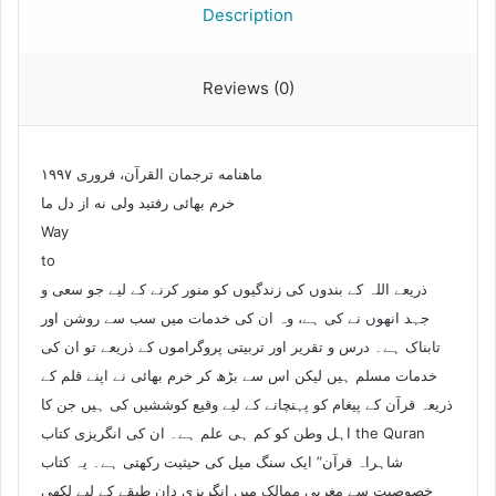
Description
Reviews (0)
ماهنامه ترجمان القرآن، فروری ۱۹۹۷
خرم بھائی رفتید ولی نه از دل ما
Way
to
ذریعے اللہ کے بندوں کی زندگیوں کو منور کرنے کے لیے جو سعی و
جہد انھوں نے کی ہے، وہ ان کی خدمات میں سب سے روشن اور
تابناک ہے۔ درس و تقریر اور تربیتی پروگراموں کے ذریعے تو ان کی
خدمات مسلم ہیں لیکن اس سے بڑھ کر خرم بھائی نے اپنے قلم کے
ذریعہ قرآن کے پیغام کو پہنچانے کے لیے وقیع کوششیں کی ہیں جن کا
اہل وطن کو کم ہی علم ہے۔ ان کی انگریزی کتاب the Quran
شاہراہ قرآن” ایک سنگ میل کی حیثیت رکھتی ہے۔ یہ کتاب
خصوصیت سے مغربی ممالک میں انگریزی دان طبقے کے لیے لکھی