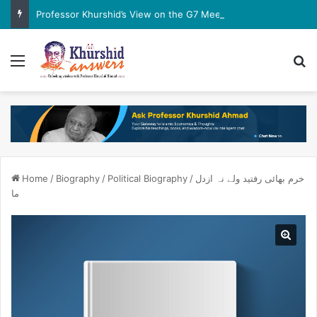
Professor Khurshid’s View on the G7 Meeting
Menu
Se
خرم بھائی رفتید ولے نہ ازدل
/
Political Biography
/
Biography
/
Home
ما