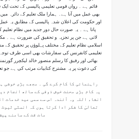
قائم ہے ۔ رواں قومی تعلیمی پالیسی کے تحت ایک قو
بھی عمل میں آنا ہے۔ ہمارا ملک تعلیم کے دائرہ می
اور حکومت کی اعلان شدہ پالیسی کے مطابق یہ عمل 
پاتا ہے ۔ یہ صورت حال دور جدید میں نظام تعلیم
لاتی ہے جن پر تجزیہ و تحقیق کی ضرورت ہے ۔ مکہ ک
اسلامی نظام تعلیم کے مختلف پہلوؤں پر تحقیق کے م
تعلیمی کانفرنس کی سفارشات بھی اسی طرف توجہ 
بھائی اور رفیق کا رسلم منصور خالد لیکچرر گورنم
کی دعوت پر یہ مشترح کتابیات مرتب کی ہے جو تع
راہنمائی کا کام کرے گی ۔ مجھے بڑی خوشی ہ
یہ کام بڑی محنت خوش ذوقی کے ساتھ انجام دیا
انشاء اللہ وہ آئندہ اس سے سمی عید خدمات ان
تعالیٰ کا شکر ادا کرتا ہوں کہ انسٹی ٹیوٹ 
مات قت کے سامنے پیش