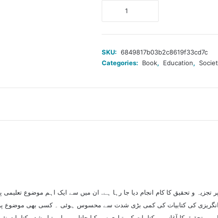
شرح
کتابیات
تعلیم
از
سلیم
SKU:
6849817b03b2c8619f33cd7c
منصور
Categories:
Book
,
Education
,
Socie
خالد
quantity
جزیہ و تحقیق کا کام انجام دیا جا رہا ہے. ان میں سے ایک اہم موضوع تعلیمی 
ردو اور انگریزی کی کتابیات کی کمی بڑی شدت سے محسوس ہوئی ۔ کسی بھی موضوع پ
ں تحقیق کا آغاز ہی کتابیات کی تیاری سے کیا جاتا ہے۔ اور تیار شدہ کتابیات نئے 