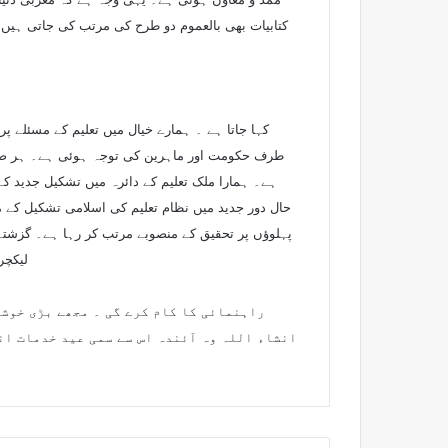
کتابیات بھی بالعموم دو طرح کی مرتب کی جاتی ہیں
کہا جاتا ہے ۔ ہمارے خیال میں تعلیم کے مسئلے
طرف حکومت اور ماہرین کی توجہ ہوئی ہے۔ ہر صوبے م
ہے۔ ہمارا ملک تعلیم کے دائرہ میں تشکیل جدید ک
حال دور جدید میں نظام تعلیم کی اسلامی تشکیل کے م
پہلوؤں پر تحقیق کے منصوبے مرتب کر رہا ہے۔ گزشت
لیکچر
راہنمائی کا کام کرے گی ۔ مجھے بڑی خوشی
انشاء اللہ وہ آئندہ اس سے سمی عید خدمات انج