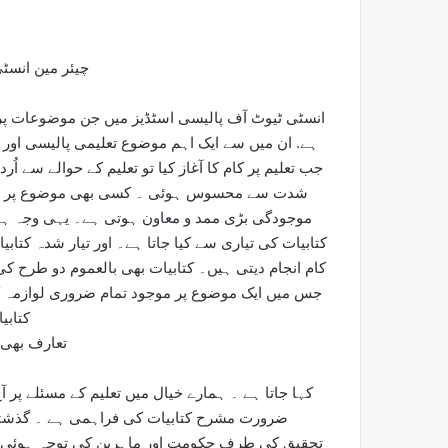
چیئر مین انسٹی
انسٹی ٹیوٹ آف پالیسی اسٹڈیز میں جن موضوعات پر تج
ہے. ان میں سے ایک اہم موضوع تعلیمی پالیسی اور 
جب تعلیم پر کام کا آغاز کیا تو تعلیم کے حوالے سے اُ
شدت سے محسوس ہوئی ۔ کسی بھی موضوع پر مطا
موجودگی بڑی ممد و معاون ہوتی ہے۔ یہی وجہ ہے ک
کتابیات کی تیاری سے کیا جاتا ہے۔ اور تیار شدہ کتابی
کام انجام دیتی ہیں۔ کتابیات بھی بالعموم دو طر
جس میں ایک موضوع پر موجود تمام ضروری لوازمہ ک
کتابی
تعارف بھی 
کہا جاتا ہے ۔ ہمارے خیال میں تعلیم کے مسئلے پر
ضرورت مشرح کتابیات کی فراہمی ہے ۔ گذشتہ
تحقیق کی طرف حکومت اور ماہرین کی توجہ ہوئی ہے