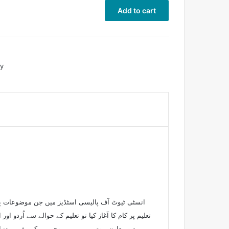
Add to cart
ty
انسٹی ٹیوٹ آف پالیسی اسٹڈیز میں جن موضوعات پر ت
تعلیم پر کام کا آغاز کیا تو تعلیم کے حوالے سے اُ
ممد و معاون ہوتی ہے۔ یہی وجہ ہے کہ مغربی دنیا می