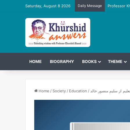
Saturday, August 8 2026
Daily Message
Professor K
HOME
BIOGRAPHY
BOOKS
THEME
علیم از سلیم منصور خالد
/
Education
/
Society
/
Home