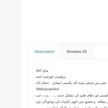
Description
Reviews (0)
پیش لفظ
پروفیسر خورشید احمد
چیئر مین انسٹی ٹیوٹ آف پالیسی اسٹڈیز ۔ اسلام آباد
(Bibliographies)
پالیسی اور نظام تعلیم کی تشکیل جدید ہے۔ ہم نے جب
ر مطالعہ و تحقیق میں اچھی کتابیات کی موجودگی بڑی
لکھنے والوں کے لیے مشعل راہ کا کام انجام دیتی ہیں۔