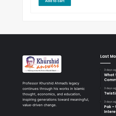
Add to cart
Last Mo
3 days a
What 
Commi
Professor Khurshid Ahmad’s legacy
3 days a
continues through his works in Islamic
Twist
thought, economics, and education,
inspiring generations toward meaningful,
3 days a
value-driven change.
Pak – 
Intere