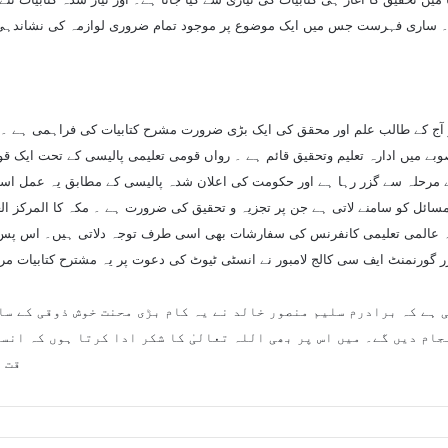
۔ ساری فہرست جس میں ایک موضوع پر موجود تمام ضروری لوازمہ کی نشاندہی کر
 پر آج کے طالب علم اور محقق کی ایک بڑی ضرورت مشرح کتابیات کی فراہمی ہے ۔
یں ادارہ تعلیم وتحقیق قائم ہے ۔ رواں قومی تعلیمی پالیسی کے تحت ایک قومی 
ے مرحلہ سے گزر رہا ہے اور حکومت کی اعلان شدہ پالیسی کے مطابق یہ عمل اسلا
سائل کو سامنے لاتی ہے جن پر تجزیہ و تحقیق کی ضرورت ہے ۔ مکہ کا المركز العا
ہ عالمی تعلیمی کانفرنس کی سفارشات بھی اسی طرف توجہ دلاتی ہیں۔ اس پس من
ر گورنمنٹ ایف سی کالج لامبور نے انسٹی ٹیوٹ کی دعوت پر یہ مشترح کتابیات م
 ہے کہ برادرم سلیم منصور خالد نے یہ کام بڑی محنت خوش ذوقی کے سا
ام دیں گے۔ میں اس پر بھی اللہ تعالیٰ کا شکر ادا کرتا ہوں کہ انس
قت 