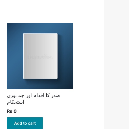
صدر کا اقدام اور جمہوری
استحکام
₨
0
Add to cart