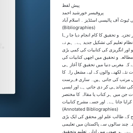
پیش لفظ
پروفیسر خورشید احمد
 ٹیوٹ آف پالیسی اسٹڈیز ۔ اسلام آباد
(Bibliographies)
زیہ و تحقیق کا کام انجام دیا جا رہا
نظام تعلیم کی تشکیل جدید ہے۔ ہم نے
ردو اور انگریزی کی کتابیات کی کمی بڑی
لعہ و تحقیق میں اچھی کتابیات کی
ہ مغربی دنیا میں تحقیق کا آغاز ہی
ات نئے لکھنے والوں کے لیے مشعل راہ کا
ح کی مرتب کی جاتی ہیں۔ ساری فہرست
ی نشاندہی کر دی جاتی ہے اور ایسی
ات جن میں ہر کتاب یا مقالہ کا مختصر
کرایا جاتا ہے۔ اور جسے مشرح کتابیات
(Annotated Bibliographies)
 آج کے طالب علم اور محقق کی ایک بڑی
 چند سالوں سے پاکستان میں تعلیمی
۔ ہر صوبے میں ادارہ تعلیم وتحقیق