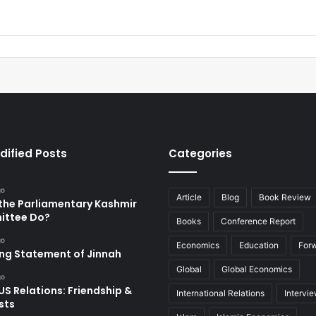
dified Posts
Categories
go
Article
Blog
Book Review
the Parliamentary Kashmir
ttee Do?
Books
Conference Report
go
Economics
Education
For
ing Statement of Jinnah
Global
Global Economics
go
US Relations: Friendship &
International Relations
Intervi
sts