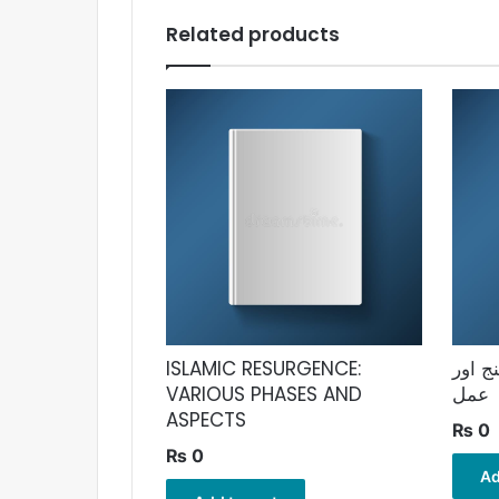
Related products
ج اور
ISLAMIC RESURGENCE:
 عمل
VARIOUS PHASES AND
ASPECTS
₨
0
₨
0
Ad