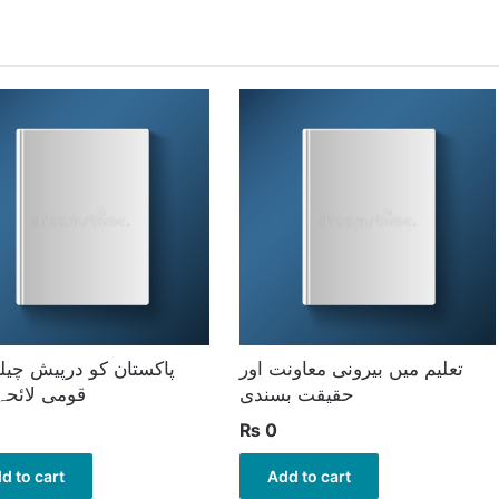
تعلیم میں بیرونی معاونت اور
پاکستان کو درپیش چیلن
حقیقت بسندی
قومی لائحہ
₨
0
d to cart
Add to cart