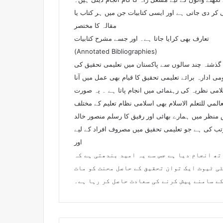
 دی جاتی ہے اور ایسی کتابیات جن میں ہر کتاب یا
مقالہ کا مختصر
تعارف بھی کرایا جاتا ہے۔ اور جسے مشرح کتابیات
(Annotated Bibliographies)
 گذشتہ چند سالوں سے پاکستان میں تعلیمی تحقیق کی
ادارہ برائے تعلیمی تحقیق کا قیام بھی عمل میں آنا
می نظریہ کی رہنمائی میں انجام پاتا ہے ۔ یہ صورت
لمي للتعلم الاسلام بھی اسلامی نظام تعلیم کے مختلف
ظر میں ہمارے بھائی اور رفیق کا رسلم منصور خالد
رتب کی ہے جو تعلیمی تحقیق میں مصروف افراد کے لیے
اور
تھ انجام دیا ہے جس سے یہ امید بندھتی ہے کہ
ٹی ٹیوٹ ایک توان تحقیق کے حاصل محنت کو مات
کے سامنے پیش کرنے کی سعادت حاصل کر رہا ہے۔