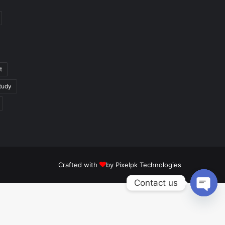
t
tudy
Crafted with
by
Pixelpk Technologies
Contact us
Open
chaty