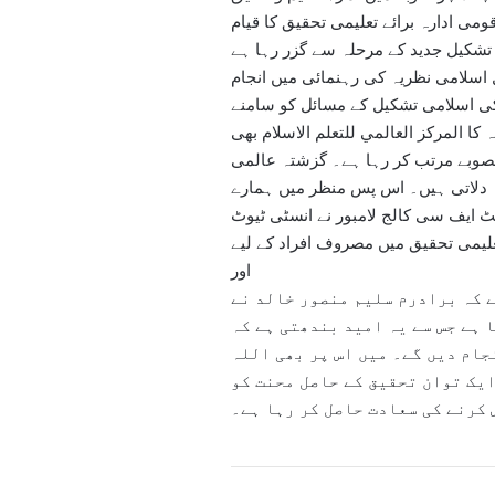
می ادارہ برائے تعلیمی تحقیق کا قیام
ں تشکیل جدید کے مرحلہ سے گزر رہا ہے
اسلامی نظریہ کی رہنمائی میں انجام
 کی اسلامی تشکیل کے مسائل کو سامنے
ا المركز العالمي للتعلم الاسلام بھی
نصوبے مرتب کر رہا ہے۔ گزشتہ عالمی
دلاتی ہیں۔ اس پس منظر میں ہمارے
نٹ ایف سی کالج لامبور نے انسٹی ٹیوٹ
لیمی تحقیق میں مصروف افراد کے لیے
اور
ے کہ برادرم سلیم منصور خالد نے
 ہے جس سے یہ امید بندھتی ہے کہ
جام دیں گے۔ میں اس پر بھی اللہ
ایک توان تحقیق کے حاصل محنت کو
 کرنے کی سعادت حاصل کر رہا ہے۔