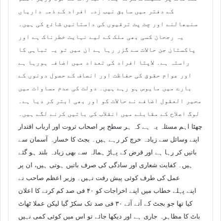
کے دفتر میں سابق نیب زدہ افراد کے ذمہ داریاں
سنبھالنے اور چٹ پٹ ترقیوں کی داستانیں شائع کی ہیں۔
یہ رجحان کسی بھی ملک کے لیے نہایت خطرناک ہے اور
پاکستان جن حالات سے گزر رہا ہے ان میں تو یہ تباہی کا
راستہ ہے۔ لاپتا افراد کی تعداد میں اضافہ ہورہا ہے
اور عوام حقوق کی حفاظت اور انصاف کے حصول دونوں کے
بارے میں مایوس ہو رہے ہیں۔ دولت کی عدم مساوات میں
محیر العقول اضافے نے حالات کو اور بھی ابتر کر دیا ہے۔
لوگ اصلاح کے مقابلے میں انقلاب کی باتیں کرنے لگے ہیں۔
چھٹا اہم مسئلہ یہ ہے کہ ہر سطح پر اصحاب ثروت اور ارباب اقتدار
اپنے وسائل سے زیادہ خرچ کر رہے ہیں۔ بجٹ کا خسارہ آسمان سے
باتیں کر رہا ہے اور قرض کے پہاڑ ہمالہ سے بھی زیادہ بلند ہو گئے
ہیں۔ کفایت شعاری اور سادگی کی صرف باتیں ہوتی ہیں، ان پر
عمل کی طرف کوئی پیش رفت نہیں۔ وزیر اعظم صاحب نے
اپنے پہلے خطاب میں اپنے اخراجات کو ۴۰ فی صد کم کرنے کا اعلان
کیا تھا جو بجٹ کے آتے آتے ۳۰ فی صد تک سکڑ گیا لیکن عملا ٹھاٹ
باٹ کا مظاہرہ جاری ہے اور دیکھا جائے تو اس میں کوئی کمی نہیں