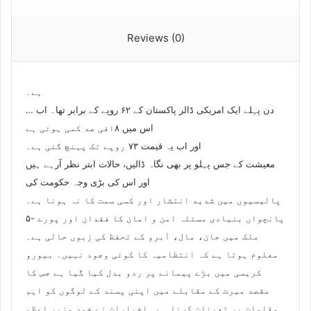
Reviews (0)
ہے۔
… دن پہلے ایک امریکی ڈالر پاکستان کے ۶۲ روپے کے برابر تھا۔ اب
اس میں ۸افی صد کمی ہوئی ہے
اور اب یہ قیمت ۷۳ روپے تک پہنچ گئی ہے۔
معیشت کے جس پہلو پر بھی نگاہ ڈالیں، حالات ابتر نظر آرہے ہیں
اور اس کی بڑی وجہ حکومت کی
پالیسیوں میں شدید انتشار اور کسی سمت کا نہ ہونا ہے۔
۵- پانچواں بنیادی مسئلہ امن و امان کا فقدان اور پورے
ملک میں جان، مال، آبرو کے تحفظ کی زبوں حالی ہے۔
معلوم ہوتا ہے کہ انتظامیہ کا کوئی وجود نہیں۔ بیورو
کریسی میں بڑے پیمانے پر ردو بدل کیا گیا ہے جس کا
مقصد میرٹ کے مقابلے میں اپنی پسند کے لوگوں کو اہم
مقامات پر تعینات کرنا ہے۔ اخبارات نے خود وزیر اعظم