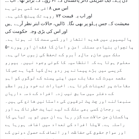
… دن پہلے ایک امریکی ڈالر پاکستان کے ۶۲ روپے کے برابر تھا۔ اب
اس میں ۸افی صد کمی ہوئی ہے
اور اب یہ قیمت ۷۳ روپے تک پہنچ گئی ہے۔
معیشت کے جس پہلو پر بھی نگاہ ڈالیں، حالات ابتر نظر آرہے ہیں
اور اس کی بڑی وجہ حکومت کی
پالیسیوں میں شدید انتشار اور کسی سمت کا نہ ہونا ہے۔
۵- پانچواں بنیادی مسئلہ امن و امان کا فقدان اور پورے
ملک میں جان، مال، آبرو کے تحفظ کی زبوں حالی ہے۔
معلوم ہوتا ہے کہ انتظامیہ کا کوئی وجود نہیں۔ بیورو
کریسی میں بڑے پیمانے پر ردو بدل کیا گیا ہے جس کا
مقصد میرٹ کے مقابلے میں اپنی پسند کے لوگوں کو اہم
مقامات پر تعینات کرنا ہے۔ اخبارات نے خود وزیر اعظم
کے دفتر میں سابق نیب زدہ افراد کے ذمہ داریاں
سنبھالنے اور چٹ پٹ ترقیوں کی داستانیں شائع کی ہیں۔
یہ رجحان کسی بھی ملک کے لیے نہایت خطرناک ہے اور
پاکستان جن حالات سے گزر رہا ہے ان میں تو یہ تباہی کا
راستہ ہے۔ لاپتا افراد کی تعداد میں اضافہ ہورہا ہے
اور عوام حقوق کی حفاظت اور انصاف کے حصول دونوں کے