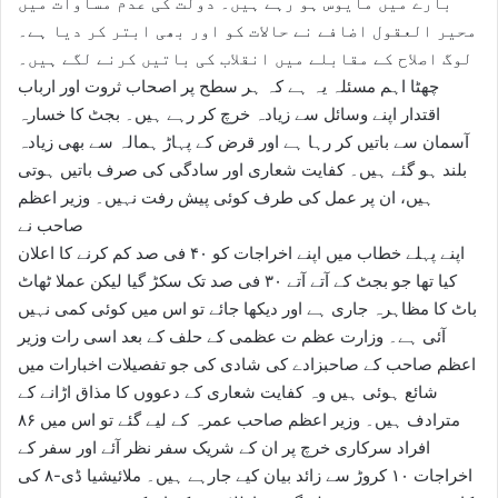
بارے میں مایوس ہو رہے ہیں۔ دولت کی عدم مساوات میں
محیر العقول اضافے نے حالات کو اور بھی ابتر کر دیا ہے۔
لوگ اصلاح کے مقابلے میں انقلاب کی باتیں کرنے لگے ہیں۔
چھٹا اہم مسئلہ یہ ہے کہ ہر سطح پر اصحاب ثروت اور ارباب
اقتدار اپنے وسائل سے زیادہ خرچ کر رہے ہیں۔ بجٹ کا خسارہ
آسمان سے باتیں کر رہا ہے اور قرض کے پہاڑ ہمالہ سے بھی زیادہ
بلند ہو گئے ہیں۔ کفایت شعاری اور سادگی کی صرف باتیں ہوتی
ہیں، ان پر عمل کی طرف کوئی پیش رفت نہیں۔ وزیر اعظم
صاحب نے
اپنے پہلے خطاب میں اپنے اخراجات کو ۴۰ فی صد کم کرنے کا اعلان
کیا تھا جو بجٹ کے آتے آتے ۳۰ فی صد تک سکڑ گیا لیکن عملا ٹھاٹ
باٹ کا مظاہرہ جاری ہے اور دیکھا جائے تو اس میں کوئی کمی نہیں
آئی ہے۔ وزارت عظم ت عظمی کے حلف کے بعد اسی رات وزیر
اعظم صاحب کے صاحبزادے کی شادی کی جو تفصیلات اخبارات میں
شائع ہوئی ہیں وہ کفایت شعاری کے دعووں کا مذاق اڑانے کے
مترادف ہیں۔ وزیر اعظم صاحب عمرہ کے لیے گئے تو اس میں ۸۶
افراد سرکاری خرچ پر ان کے شریک سفر نظر آئے اور سفر کے
اخراجات ۱۰ کروڑ سے زائد بیان کیے جارہے ہیں۔ ملائیشیا ڈی-۸ کی