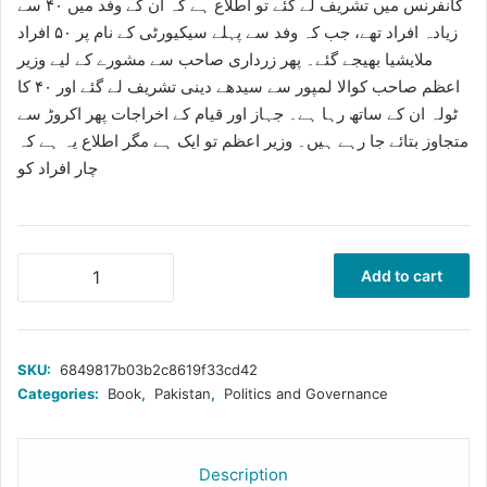
کانفرنس میں تشریف لے گئے تو اطلاع ہے کہ ان کے وفد میں ۴۰ سے
زیادہ افراد تھے، جب کہ وفد سے پہلے سیکیورٹی کے نام پر ۵۰ افراد
ملایشیا بھیجے گئے۔ پھر زرداری صاحب سے مشورے کے لیے وزیر
اعظم صاحب کوالا لمپور سے سیدھے دینی تشریف لے گئے اور ۴۰ کا
ٹولہ ان کے ساتھ رہا ہے۔ جہاز اور قیام کے اخراجات پھر اکروڑ سے
متجاوز بتائے جا رہے ہیں۔ وزیر اعظم تو ایک ہے مگر اطلاع یہ ہے کہ
چار افراد کو
پیپلز
Add to cart
پارٹی
کی
حکومت
کے
SKU:
6849817b03b2c8619f33cd42
۱۰۰
Categories:
Book
,
Pakistan
,
Politics and Governance
دن
quantity
Description