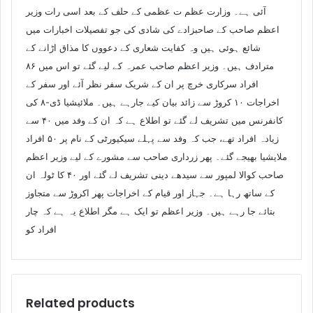
آئی ہے۔ وزارت عظم ت عظمی کے حلف کے بعد اسی رات وزیر
اعظم صاحب کے صاحبزادے کی شادی کی جو تفصیلات اخبارات میں
شائع ہوئی ہیں وہ کفایت شعاری کے دعووں کا مذاق اڑانے کے
مترادف ہیں۔ وزیر اعظم صاحب عمرہ کے لیے گئے تو اس میں ۸۶
افراد سرکاری خرچ پر ان کے شریک سفر نظر آئے اور سفر کے
اخراجات ۱۰ کروڑ سے زائد بیان کیے جارہے ہیں۔ ملائیشیا ڈی-۸ کی
کانفرنس میں تشریف لے گئے تو اطلاع ہے کہ ان کے وفد میں ۴۰ سے
زیادہ افراد تھے، جب کہ وفد سے پہلے سیکیورٹی کے نام پر ۵۰ افراد
ملایشیا بھیجے گئے۔ پھر زرداری صاحب سے مشورے کے لیے وزیر اعظم
صاحب کوالا لمپور سے سیدھے دینی تشریف لے گئے اور ۴۰ کا ٹولہ ان
کے ساتھ رہا ہے۔ جہاز اور قیام کے اخراجات پھر اکروڑ سے متجاوز
بتائے جا رہے ہیں۔ وزیر اعظم تو ایک ہے مگر اطلاع یہ ہے کہ چار
افراد کو
Related products