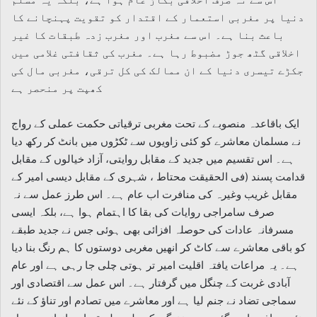
دنیا پر مغربی استعمار کے اقتدار کو تقویت پہنچانے کا
باعث بنا ہے۔ اس سے مغرب اور مغرب زدہ طبقات کا غیر
اخلاقی گٹھ جوڑ مضبوط رہا ہے۔ مغرب کی ثقافتی غلامی میں
جکڑے تیسری دنیا کے ان ممالک کی کل ترقی، مغربی مال کی
کھپت پر منحصر ہے
ایک باقاعدہ منصوبے کے تحت مغربی ترقیاتی حکمت عملی کے رواج
نے مسلمان معاشرے کو کئی زاویوں سے ٹکڑوں میں بانٹ کر رکھ دیا
ہے۔ اس تقسیم میں جدید کے مقابل روایتی، آزاد خیالوں کے مقابل
قدامت پسند (فی الحقیقت محتاط ، شہری کے مقابل دیسی امیر کے
مقابل غریب وغیرہ کی منافرت اب عام ہے۔ اس طرز عمل سے نہ
صرف سامراجی روایات کی بقا کا اہتمام ہوا ہے، بلکہ ایسی
مسرفانہ عادات کی حوصلہ افزائی بھی ہوئی جس نے جدید طبقے
کو باقی معاشرے سے کاٹ کر انھیں مغربی دوستوں کا ہم رنگ بنا دیا
ہے۔ یہ مراعات یافتہ اقلیت امیر تر ہوتی چلی جا رہی ہے اور عام
آبادی غربت کے چنگل میں گرفتار ہے۔ اس عمل سے اقتصادی اور
سماجی تضاد نے جنم لیا ہے اور معاشرے میں تصادم اور تناؤ کے نئے