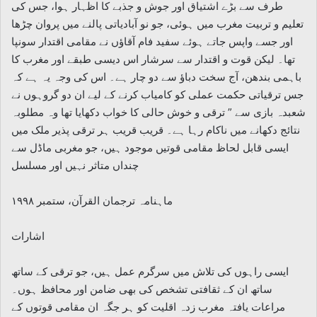
طرف سے بڑے اشتیاق اور جوش و جذبے کا اظہار ہوا، جس کی
تعلیم و تربیت مغرب میں ہوئی، جو نو آبادیاتی پالنے میں پروان چڑھا
اور جسے واپس جاتے ہوئے سفید فام آقاؤں نے مقامی اقتدار سونپا
تھا۔ لیکن قوت و اقتدار سے سرشار اس دیسی طبقے اور مغرب کا
باہمی بندھن، آج سخت دباؤ سے دو چار ہے۔ اس کی وجہ یہ ہے کہ
جس ترقیاتی حکمت عملی کو کامیاب کرنے کے لیے ان دو گروہوں نے
شعبدہ بازی سے ” ترقی و خوش حالی کا خواب دکھایا تھا وہ مطلوبہ
نتائج دکھانے میں ناکام رہا ہے۔ قریب قریب ہر ترقی پذیر ملک میں
ایسی قابل لحاظ مقامی قوتیں موجود ہیں، جو مغربی ماڈل سے
چنداں متاثر نہیں اور مسلسل
ماہنامہ ترجمان القرآن، ستمبر ۱۹۹۸
اشارات
ایسی راہوں کی تلاش میں سرگرم عمل ہیں، جو ترقی کے ساتھ
ساتھ ان کے ثقافتی تشخص کی بھی ضامن اور محافظ ہوں۔
مراعات یافتہ مغرب زدہ اقلیت کو ہر جگہ ان مقامی قوتوں کے