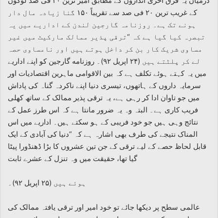
درمیان یہ فرق آخری اندازوں کے مطابق امیر ترین ۲۰ فی صد لوگوں
کے غریب ترین ۲۰ فی صد سے تقریباً ۱۵۰ گنا زیادہ مال دار
ہونے تک ہے۔ روزنامہ گارجین لندن کے اداریے میں یہ
تبصرہ کیا گیا ہے کہ “ترقی پذیر ممالک مارکیٹ میں غیر
مساوی شریک کار بن کر داخل ہوتے ہیں اور نامساوی حصہ
لے کر پلٹتے ہیں (۲۴ اپریل ۹۲)۔ روزنامه گارجین کو اپنے اداریے
میں یہ کہتے ہوئے تکلف ہے کہ بین الاقوامی ماہرین اقتصادیات اور
سرمایہ داروں کے ہاتھوں، تیسری دنیا اپنے ناکردہ گناہ کی پاداش
میں جو تاوان ادا کر رہی ہے، یہ ترقی پذیر ممالک کے ساتھ کھلی
فریب کاری ہے۔ البتہ وہ یہ ضرور مانتا ہے کہ اس طرز عمل کے
نتائج وہی ہیں جو خود فریبی کے ہو سکتے ہیں۔ اداریے میں اس
المناک نتیجے کی طرف بھی اشارہ ہے کہ ”دنیا کی آبادی کے ایک
قابل لحاظ حصے کے لیے ترقی کے جن تین عشروں کا بڑا ڈھنڈورا پیٹا
گیا تھا، حقیقت میں وہ تنزل کے عشرے ثابت
ہوئے ہیں (۲۵ اپریل ۹۲)۔
عالمی سطح پر دیکھا جائے تو خود امیر اور ترقی یافتہ ممالک کی