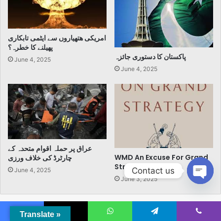
امریکی ھتھیاروں سے ایٹمی تابکاری
پھیلنے کا خطرہ؟
پاکستان کا دستوری جائزہ
June 4, 2025
June 4, 2025
عراق پر حملہ اقوام متحدہ کے
WMD An Excuse For Grand
چارٹرڈ کی خلاف ورزی
Strategy
Contact us
June 4, 2025
June 3, 2025
Open
chaty
Translate »
Leave a Reply
Facebook
X
WhatsApp
Telegram
Viber