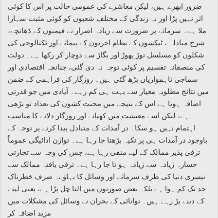
ضرور ابھرے ہیں، لیکن معاشرے کی عمومی حالت پر اس کا کوئی
اثر نہیں پڑا اور نہ زندگی کے مختلف شعبوں کو کوئی مثبت سہارا
ملا ہے۔ سرمائے پر ضرورت سے زیادہ اصرار نے قیمتوں کے ڈھانچے،
شرح مبادلہ ، ٹیکسوں کے نظام اجرتوں کے پیمانے اور ٹکنالوجی کی
شکلوں کو مسلسل توڑ پھوڑ اور بگاڑ سے دوچار کر رکھا ہے۔ دولت
کی منصفانہ تقسیم پر کوئی توجہ نہ دی گئی، چنانچہ اقتصادی اور
سماجی ناہمواریاں بڑھ گئی ہیں۔ روزگار کی فراہمی کے ضمن
میں نتائج مطلوبہ معیار سے بہت ہی کم رہے۔ آبادی میں جو قدرتی
اضافہ ہوتا ہے اس کے نتیجے میں محنت کشوں کی تعداد تو بڑھی
ہے، لیکن اسے معیشت میں کھپانے اور روزگار دلانے کا مناسب
اہتمام نہیں ہو سکا۔ در آمدات کے متبادل پیدا کرنے پر توجہ کے
باوجود در آمدات ہی پر تکیہ بڑھتا جا رہا ہے۔ توازن ادائیگی عموماً
ترقی پذیر ممالک کے لیے منفی رہا ہے، جس کی وجہ سے تجارتی
خسارہ زیادہ سے زیادہ ہو تا جا رہا ہے۔ ترقی یافتہ ممالک سے
تیسری دنیا کی طرف سرمائے اور وسائل کا بہاؤ نہ صرف خطرناک
حد تک کم ہوا ہے بلکہ بعض صورتوں میں النا چل پڑا ہے، یعنی لینے
کے دینے پڑ رہے ہیں۔ توانائی کے بحران نے وسائل کی مشکلات میں
مزید اضافہ کر