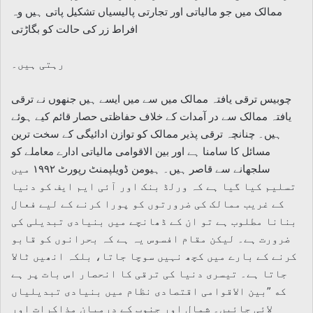
ممالک میں جو مالیاتی اور تجارتی پالیسیاں تشکیل پاتی ہیں وہ
افراط زر کی حالت کو بگاڑتی
رہتی ہیں۔
چوبیس ترقی یافتہ ممالک میں سے میں ایسے ہیں جنھوں نے ترقی
یافتہ ممالک سے در آمدات کے خلاف حفاظتی حصار قائم کیے ہوئے
ہیں۔ چنانچہ ترقی پذیر ممالک کو توازن ادائیگی کے سخت ترین
مسائل کا سامنا ہے اور بین الاقوامی مالیاتی ادارے معاملے کو
سلجھانے سے قاصر ہیں۔ ہیومن ڈویلپمنٹ رپورٹ ۱۹۹۲ میں
تسلیم کیا گیا ہے کہ ورلڈ بنک اور آئی ایم ایف کو دنیا
کے غریب ممالک کی ضرورتوں کو پورا کرنے کے لیے فعال
بنانا مطلوب ہے تو ان کے ڈھانچے میں بنیادی تبدیلی کی
ضرورت ہے۔ لیکن مقام افسوس یہ ہے کہ بحرانوں کو قابو
کرنے کے بارے میں کچھ نہیں سوچا جاتا، بلکہ انھیں ٹالا
جاتا ہے۔ تیسری دنیا کی ترقی کا انحصار اس بات پر ہے
که ”بین الاقوامی اقتصادی نظام میں بنیادی تبدیلیاں
لائی جائیں۔ شمال اور جنوب کے درمیان مذاکرات اور