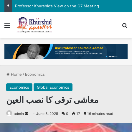
Professor Khurshid Ahmad’s Views on Elections and Electoral Integrity
Menu
Se
Home
/
Economics
Economics
Global Economics
معاشی ترقی کا نصب العین
Send
admin
June 3, 2025
0
17
16 minutes read
an
email