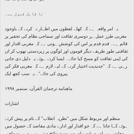
نا قابل قبول ہے۔
یہ امر واقعہ ہے کہ کھلے لفظوں میں اظہار نہ کرنے کے باوجود
مغربی طرز عمل ہر دوسری ثقافت اور سماجی نظام کی تحقیر پر
قائم ہے۔ قدم قدم پر اس کی کوشش ہوتی ہے کہ مغربی اقدار اور
ثقافتی طور طریقے دیگر قوموں اور لوگوں پر زبردستی تھوپ کر ان
کی اپنی ثقافت کو مسخ کیا جائے۔ ایسا کرتے ہوئے یہ دلیل دی جاتی
رہی ہے کہ “جدیدیت اختیار کرنے کے لیے لازم ہے کہ مغربی فکر کی
پیروی کی جائے”۔ یہ سب کچھ ایک
ماهنامه ترجمان القرآن، ستمبر ۱۹۹۸
اشارات
منظم اور مربوط شکل میں ”نظریہ انقلاب” کے نام پر پیش کرتے
ہوئے کہا جاتا ہے کہ جو اقدار اور ادارے مادی مقاصد کے حصول میں
معاون ہیں اور مرغوب اور من پسند نتائج دیتے ہیں، وہی سماجی