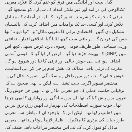
گیا۔ بچت اور ادائیگی میں فرق کو ختم کرنے کا علاج، مغربی
ٹکنالوجی کی در آمد اور غیر ملکی امداد کے سہارے کو سمجھا گیا۔
ترقی کے خواب کو شرمندہ تعبیر کرنے کے لیے در آمدات کے متبادل
تلاش کرنے اور کسی حد تک برآمدات میں اضافہ کرنے کی پالیسیاں
تشکیل دی گئیں۔ اقتصادی ترقی کا مغربی ماڈل“ وہ ”نیا دیو تا” تھا
جس کی قربان گاہ پر باقی سب کچھ لٹایا گیا: اخلاقی اقدار ، ثقافتی
ورثے، سماجی طور طریقے قومی رسوم، دین، غرض سبھی کچھ اس
کے بھینٹ چڑھا دیا گیا۔ فرض کر لیا گیا کہ قومی آمدنی (GNP) میں
اضافہ ہو، تب ہی خوش حالی اور ترقی کا نیا دور شروع ہو گا۔
مغرب کے ترقی یافتہ ممالک کے نقش قدم پر چل کر ہی انسانیت،
خوش حالی کے نئے دور میں داخل ہو سکے گی۔ صورت حال کی یہ
مختصر تصویر اگرچہ بہت تشنہ ہے، لیکن یہ بھی صحیح ہے کہ
ترقیاتی حکمت عملی کے جو مغربی ماڈل تھے، انھیں جن خوش رنگ
نعروں میں پیش کیا گیا تھا، ان میں سادگی اور رواداری کا بھی چرچا
تھا۔ خوب صورت اصطلاحات کی بھرمار نے انھیں زرق برق پیرہن
میں ڈھانپ رکھا تھا۔ لیکن اس کے باوجود ان کے باطن سے مغربی
طرز حیات کی برتری کا متکبرانہ اظہار لازماً ہوتا رہتا تھا۔ مغربی
ماڈل کو قبول کرنے کے لیے اس مختصر مراعات یافتہ طبقے کی