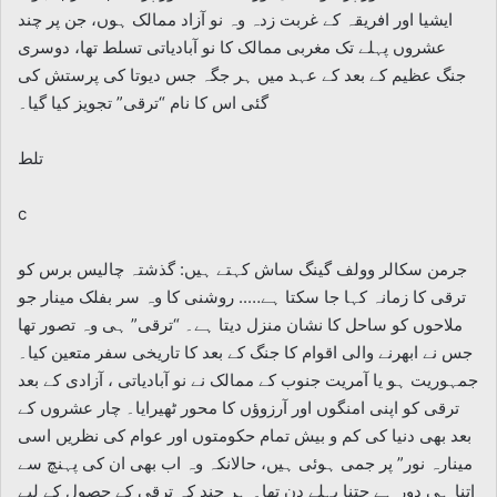
ایشیا اور افریقہ کے غربت زدہ وہ نو آزاد ممالک ہوں، جن پر چند
عشروں پہلے تک مغربی ممالک کا نو آبادیاتی تسلط تھا، دوسری
جنگ عظیم کے بعد کے عہد میں ہر جگہ جس دیوتا کی پرستش کی
گئی اس کا نام “ترقی” تجویز کیا گیا۔
تلط
c
جرمن سکالر وولف گینگ ساش کہتے ہیں: گذشتہ چالیس برس کو
ترقی کا زمانہ کہا جا سکتا ہے….. روشنی کا وہ سر بفلک مینار جو
ملاحوں کو ساحل کا نشان منزل دیتا ہے۔ “ترقی” ہی وہ تصور تھا
جس نے ابھرنے والی اقوام کا جنگ کے بعد کا تاریخی سفر متعین کیا۔
جمہوریت ہو یا آمریت جنوب کے ممالک نے نو آبادیاتی ، آزادی کے بعد
ترقی کو اپنی امنگوں اور آرزوؤں کا محور ٹھیرایا۔ چار عشروں کے
بعد بھی دنیا کی کم و بیش تمام حکومتوں اور عوام کی نظریں اسی
مینارہ نور” پر جمی ہوئی ہیں، حالانکہ وہ اب بھی ان کی پہنچ سے
اتنا ہی دور ہے جتنا پہلے دن تھا۔ ہر چند کہ ترقی کے حصول کے لیے