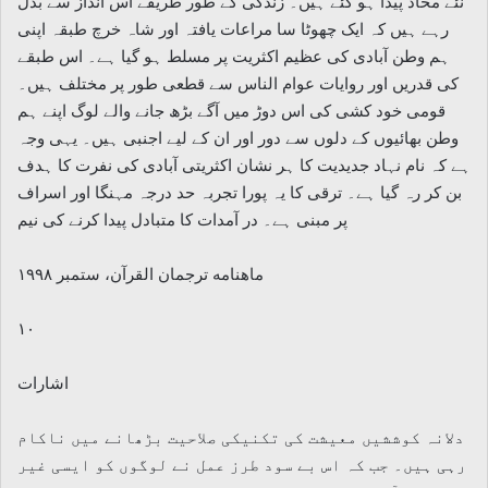
نئے محاذ پیدا ہو گئے ہیں۔ زندگی کے طور طریقے اس انداز سے بدل
رہے ہیں کہ ایک چھوٹا سا مراعات یافتہ اور شاہ خرچ طبقہ اپنی
ہم وطن آبادی کی عظیم اکثریت پر مسلط ہو گیا ہے۔ اس طبقے
کی قدریں اور روایات عوام الناس سے قطعی طور پر مختلف ہیں۔
قومی خود کشی کی اس دوڑ میں آگے بڑھ جانے والے لوگ اپنے ہم
وطن بھائیوں کے دلوں سے دور اور ان کے لیے اجنبی ہیں۔ یہی وجہ
ہے کہ نام نہاد جدیدیت کا ہر نشان اکثریتی آبادی کی نفرت کا ہدف
بن کر رہ گیا ہے۔ ترقی کا یہ پورا تجربہ حد درجہ مہنگا اور اسراف
پر مبنی ہے۔ در آمدات کا متبادل پیدا کرنے کی نیم
ماهنامه ترجمان القرآن، ستمبر ۱۹۹۸
۱۰
اشارات
دلانہ کوششیں معیشت کی تکنیکی صلاحیت بڑھانے میں ناکام
رہی ہیں۔ جب کہ اس بے سود طرز عمل نے لوگوں کو ایسی غیر