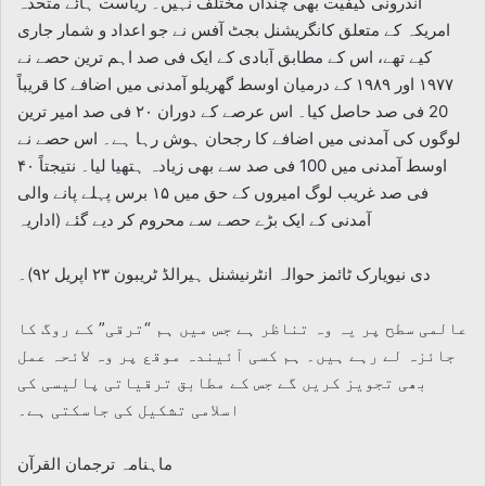
اندرونی کیفیت بھی چنداں مختلف نہیں۔ ریاست ہائے متحدہ
امریکہ کے متعلق کانگریشنل بجٹ آفس نے جو اعداد و شمار جاری
کیے تھے، اس کے مطابق آبادی کے ایک فی صد اہم ترین حصے نے
۱۹۷۷ اور ۱۹۸۹ کے درمیان اوسط گھریلو آمدنی میں اضافے کا قریباً
20 فی صد حاصل کیا۔ اس عرصے کے دوران ۲۰ فی صد امیر ترین
لوگوں کی آمدنی میں اضافے کا رجحان ہوش رہا ہے۔ اس حصے نے
اوسط آمدنی میں 100 فی صد سے بھی زیادہ ہتھیا لیا۔ نتیجتاً ۴۰
فی صد غریب لوگ امیروں کے حق میں ۱۵ برس پہلے پانے والی
آمدنی کے ایک بڑے حصے سے محروم کر دیے گئے (اداریہ
دی نیویارک ٹائمز حوالہ انٹرنیشنل ہیرالڈ ٹریبون ۲۳ اپریل ۹۲)۔
عالمی سطح پر یہ وہ تناظر ہے جس میں ہم “ترقی” کے روگ کا
جائزہ لے رہے ہیں۔ ہم کسی آئیندہ موقع پر وہ لائحہ عمل
بھی تجویز کریں گے جس کے مطابق ترقیاتی پالیسی کی
اسلامی تشکیل کی جاسکتی ہے۔
ماہنامہ ترجمان القرآن