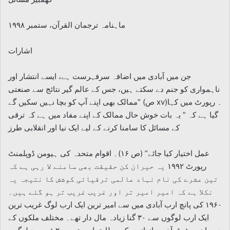
ماہنامہ ترجمان القرآن، ستمبر ۱۹۹۸
اشارات
جن میں آبادی میں اضافہ سرفہرست ہے، ایسے انتشار اور
ناہمواری کو جنم دے سکتے ہیں، جس کے عالم گیر نتائج سے صنعتی
ممالک بھی اپنے آپ کو بچا نہیں سکیں گے” (ص xv)۔ رپورٹ میں کہا
گیا ہے کہ ” یہ بات خوش حال ممالک کے اپنے مفاد میں ہے کہ ترقی
کے مسائل کا سامنا کرنے کے لیے ایک نیا اور انقلابی طرز
عمل اختیار کیا جائے” (ص ۱۶)۔ اقوام متحدہ کی ہیومن ڈوپلمنٹ
رپورٹ ۱۹۹۲ یہ حیران کن حقیقت بھی سامنے لا رہی ہے کہ
تین عشرے کی نام نہاد عالمی ترقیاتی کوشش کا نتیجہ یہ
نکلا ہے کہ امیر امیر تر اور غریب غریب تر ہو گئے ہیں۔
۱۹۶۰ کی پانچ ارب آبادی میں سے امیر ترین ایک ارب لوگ غریب ترین
ایک ارب لوگوں سے ۳۰ گنا زیادہ مال دار تھے۔ مختلف ملکوں کے