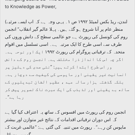
to Knowledge as Power,
(لندن، ریڈ بکس لمیٹڈ ۱۹۹۲ ص ۱۔ یہی وجہ ہے کہ اب ایسے مرثیے
منظر عام پر آنا شروع ہو گئے ہیں۔ پہلا عالم گیر انقلاب” انجمن
روم کی کونسل کی رپورٹ ہے جو عالمی سطح کے دانش وروں کی
طرف سے اسی طرح کا ایک مرتبہ ہے۔ اسی تسلسل میں اقوام
متحدہ کے ترقیاتی پروگرام کی رپورٹ ۱۹۹۲ ایک اور نوحہ ہے۔
اگر چہ اس کا انداز ذرا مختلف ہے۔ انجمن روم کے دانش
ور اس طرح ابتدا کرتے ہیں: ”نئی صدی کی دہلیز پر
انسانیت غیر یقینی اور مایوسی کی کیفیت سے دوچار ہے۔
بلکہ گذشتہ ہزار سالہ عہد ، عظیم الشان تبدیلیوں کے
ساتھ بے یقینی اور تذبذب کی ایک عبرت ناک تصویر پیش کر
رہا ہے”۔
انجمن روم کی رپورٹ میں افسوس کے ساتھ یہ اعتراف کیا گیا ہے
کہ اس دوران ترقیاتی اقدامات کے نتائج غیر متوازن اور بیشتر
مایوس کن رہے”۔ رپورٹ میں تنبیہ کی گئی ہے: ”عالمی غربت کے
گھمبیر مسائل