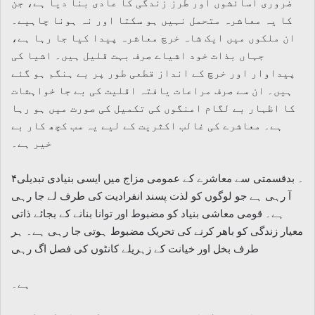
ضروری آسائشوں اور طرز زندگی کا عادی بنا دیا ہے، جن
کا یہ معاشرہ متحمل نہیں ہو سکتا اور نہ ہونا چاہیے۔
ان ملکوں میں ایک شاہ خرچ معاشرہ پیدا کیا جا رہا ہے،
جہاں بذات خود اشیاے صرف بہت قلیل ہیں۔ اشیا کی
پیداوار اور خرچ کے انداز قطعی طور پر بے ہنگم ہو گئے
ہیں۔ ان سے صرف مراعات یافتہ اقلیت کی بے جا خواہشات
کا اظہار بے لگام امنگوں کی تکمیل کی صورت میں ہو رہا
ہے۔ معاشرے کی غالب اکثریت کے لیے یہ سب کچھ کار بے
خیر ہے۔
۴۔ بدقسمتی سے معاشرے کے عمومی مزاج میں ایسی بنیادی تبدیلی
آ رہی ہے جو لوگوں کو لذت پسند انفرادیت کی طرف لے جا رہی
ہے۔ قومی معاشی بنیاد کو مضبوط اور توانا بنانے کے بجائے ذاتی
معیار زندگی کو باھر کرنے کی تحریک مضبوط ہوتی جا رہی ہے۔ ہر
طرف بخل اور خیانت کے زہریلے کانٹوں کی فصل اگ رہی
ہے۔