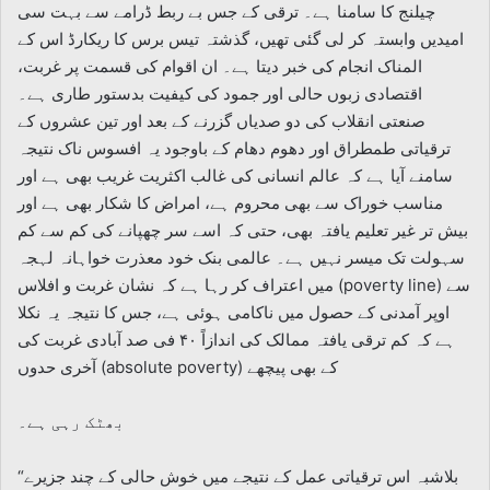
چیلنج کا سامنا ہے۔ ترقی کے جس بے ربط ڈرامے سے بہت سی
امیدیں وابستہ کر لی گئی تھیں، گذشتہ تیس برس کا ریکارڈ اس کے
المناک انجام کی خبر دیتا ہے۔ ان اقوام کی قسمت پر غربت،
اقتصادی زبوں حالی اور جمود کی کیفیت بدستور طاری ہے۔
صنعتی انقلاب کی دو صدیاں گزرنے کے بعد اور تین عشروں کے
ترقیاتی طمطراق اور دھوم دھام کے باوجود یہ افسوس ناک نتیجہ
سامنے آیا ہے کہ عالم انسانی کی غالب اکثریت غریب بھی ہے اور
مناسب خوراک سے بھی محروم ہے، امراض کا شکار بھی ہے اور
بیش تر غیر تعلیم یافتہ بھی، حتی کہ اسے سر چھپانے کی کم سے کم
سہولت تک میسر نہیں ہے۔ عالمی بنک خود معذرت خواہانہ لہجہ
میں اعتراف کر رہا ہے کہ نشان غربت و افلاس (poverty line) سے
اوپر آمدنی کے حصول میں ناکامی ہوئی ہے، جس کا نتیجہ یہ نکلا
ہے کہ کم ترقی یافتہ ممالک کی اندازاً ۴۰ فی صد آبادی غربت کی
آخری حدوں (absolute poverty) کے بھی پیچھے
بھٹک رہی ہے۔
بلاشبہ اس ترقیاتی عمل کے نتیجے میں خوش حالی کے چند جزیرے“