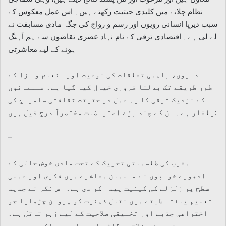
نظام چلانے میں کلیدی حیثیت رکھتے ہیں۔ اس عمل معکوس کے
سبب دیرپا انسانی رویوں اور رسم و رواج کی جگہ مادی مسابقت نے
لے لی ہے۔ اقتصادی ترقی کے نام نہاد عصری تقاضوں سے ہم آہنگ
ہونے کے لیے معاشرتی
اداروں، باہمی تعلقات کی نوعیت اور انعام و سزا کے
طور طریقے تک بدلنا ضروری خیال کیا گیا ہے۔ مسلمانوں
کے نزدیک ترقی کا یہ عمل در حقیقت ثقافتی سامراج کی
یلغار ہے۔ ان کے چند بڑے اعتراضات مختصراً درج ذیل ہیں:
–
مغرب کی طلسماتی تحریک کے تحت مادی خوش حالی کے
ادھورے خوابوں نے مسلمان معاشرے میں فکری اور عملی
سطح پر زلزلے کی کیفیت پیدا کر دی ہے۔ اس فکر نے جدید
تعلیم یافتہ طبقے میں نقال ذہنیت کو پروان چڑھایا جو
اختراعی جذبے اور تخلیقی صلاحیت کے لیے زہر قاتل ہے۔
اس سے نہ صرف اخلاقی بگاڑ عام ہوا ہے، بلکہ یہ مسلم