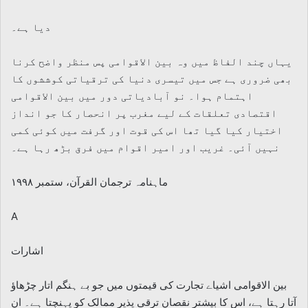
دیا ہے۔
یہاں چند الفاظ میں وہ بین الاقوامی پس منظر واضح کرنا
بھی ضروری ہے جس میں تیسری دنیا کی ترقیاتی کوششوں کا
اہتمام ہوا۔ نو آبادیاتی دور میں بین الاقوامی
اقتصادی تعلقات کے لیے مغرب پر انحصار کا جو انداز
اختیار کیا گیا تھا اس کی قوت اور گرفت میں کوئی کمی
نہیں آئی۔ غریب اور امیر اقوام میں فرق بڑھ رہا ہے۔
ماہنامہ ترجمان القرآن، ستمبر ۱۹۹۸
A
اشارات
بین الاقوامی اشیاے تجارت کی قیمتوں میں جو بے ہنگم اتار چڑھاؤ
آتا رہتا ہے، اس کا بیشتر نقصان ترقی پذیر ممالک کو پہنچتا ہے۔ ان