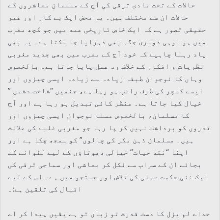
حالات کے تحت مادی ترقی کی آج کے مسلمان معاشروں کے
حالات ان سے مختلف ہیں۔ یہ محض ایک بے کار اور غیر
حقیقی تصور ہے کہ ایک خاص تاریخی عمد میں جو کچھ مغرب
میں ہوا وہی دوسری جگہ بھی دہرایا جا سکتا ہے۔ یہ بھی
یاد رہنا چاہیے کہ خود آج کے مغرب میں بھی جدید مغربی
نظریات و افکار کے خلاف رد عمل پایا جاتا ہے۔ بالخصوص
وہاں کا نوجوان طبقہ زیادہ سے زیادہ ایسی چیزوں اور
ایسے کلچر کی طرف راغب ہو رہا ہے، جنھیں “شاخت دشمن ”
خیال کیا جاتا ہے۔ منظر کافی تبدیل ہو رہا ہے اور آج
کا مسلمان، بالخصوص مسلم نوجوان ایسی چیزوں اور
قدروں کو برداشت نہیں کر پا رہا جو مغربی غلبے کی علامت
ہیں۔ مسلمان ذہن مکر کی چالوں” کو سمجھ چکا ہے اور
اپنا “نقد حیات” خیالی دیوتاؤں کے لیے لٹوانے کے
بجائے ان کے سراب سے نکل کر معاشی اور سماجی ترقی کی
ایک نئی حکمت عملی کی تلاش اور جستجو میں ہے۔ اس کے لیے
اقبال کی تلقین ہے:۔
خداے لم یزل کا دست قدرت تو زباں تو ہے یقیں پیدا کر اے