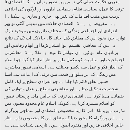
۵ مغربی حکمت عملی کی تہ میں یہ تصور پنہاں ہے کہ اقتصادی
ترقی کا عمل، سیاسی نظام، سماجی اداروں اور لوگوں کی اخلاقی
تربیت میں مثبت اقدامات کے بغیر بھی جاری و ساری رہ سکتا ۔ ا
ہے۔ مفروضہ یہ ہے کہ اقتصادی حالات میں تبدیلی آگئی تو پھر
انفرادی اور اجتماعی زندگی کے مختلف دائروں میں موجود نازک
توازن خود بخود اس کے مطابق ڈھل جائے گا۔ حالانکہ اب تک کے نتائج
یہ ہیں کہ معاشرہ تقسیم ہوا انتشار بڑھا اور ابهام رقابتیں اور
بربادیاں عام ہو ئیں۔ ان عوامل کا نتیجہ یہ نکلا ہے کہ معاشرتی
اجتماعیت اور سالمیت کو مکمل طور پر نظر انداز کیا گیا، جو اسلام
کے انداز فکر و عمل سے یکسر مختلف ہے۔ اسلامی تصور معاشرت
میں زندگی کے ہر پہلو اور شعبے میں ترقی کے اہداف سے ایسا
حسین تعلق قائم کیا جاتا ہے جو انفرادی سطح پر ایک کامل
شخصیت تشکیل دیتا ہے اور معاشرتی سطح پر عدل و توازن کی
ضمانت مہیا کرتا ہے۔ اقتصادی ترقی کے خالص مادہ پرستانہ تصور
کو اسلام مسترد کرتا ہے، کیونکہ اسلام عام محدود معنوں میں
مذہب نہیں، بلکہ اس کا اپنا مخصوص اقتصادی اور سماجی پروگرام
ہے۔ اس پروگرام کا محور دنیا کے متعلق اس کا مخصوص زاویہ نظر
خاص اخلاقی قدریں اور منفرد اصول ہیں۔ تاریخی شہادت یہی ہے