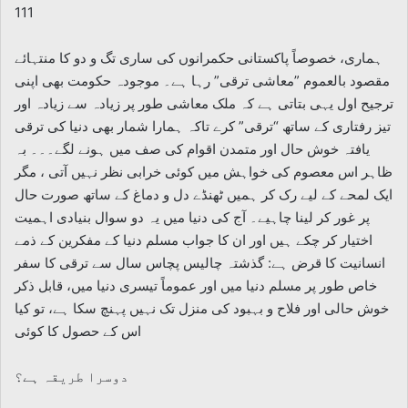
111
ہماری، خصوصاً پاکستانی حکمرانوں کی ساری تگ و دو کا منتہائے
مقصود بالعموم ”معاشی ترقی” رہا ہے۔ موجودہ حکومت بھی اپنی
ترجیح اول یہی بتاتی ہے کہ ملک معاشی طور پر زیادہ سے زیادہ اور
تیز رفتاری کے ساتھ “ترقی” کرے تاکہ ہمارا شمار بھی دنیا کی ترقی
یافتہ خوش حال اور متمدن اقوام کی صف میں ہونے لگے۔۔۔ بہ
ظاہر اس معصوم کی خواہش میں کوئی خرابی نظر نہیں آتی ، مگر
ایک لمحے کے لیے رک کر ہمیں ٹھنڈے دل و دماغ کے ساتھ صورت حال
پر غور کر لینا چاہیے۔ آج کی دنیا میں یہ دو سوال بنیادی اہمیت
اختیار کر چکے ہیں اور ان کا جواب مسلم دنیا کے مفکرین کے ذمے
انسانیت کا قرض ہے: گذشتہ چالیس پچاس سال سے ترقی کا سفر
خاص طور پر مسلم دنیا میں اور عموماً تیسری دنیا میں، قابل ذکر
خوش حالی اور فلاح و بہبود کی منزل تک نہیں پہنچ سکا ہے، تو کیا
اس کے حصول کا کوئی
دوسرا طریقہ ہے؟