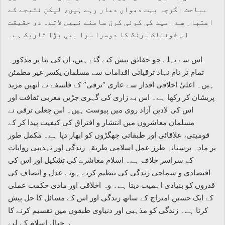
مباحث اگرچہ بہت دھواں دھار رہے ہیں، لیکن نتیجے کے
اعتبار سے امید کی کوئی کرن سامنے نہیں لاتے۔ در حقیقت
اس خوفناک سرنگ کا دوسرا سرا بھی بڑا تاریک ہے۔
اس سے پہلے جو حقائق پیش کیے گئے ہیں، ان کی بنا پر مذکورہ
تمام تر نام نہاد ترقیاتی اقدامات سے مسلمان یکسر غیر مطمئن
ہیں۔ اعلیٰ اخلاقی اقدار سے عاری “ترقی” کے فلسفے نے انھیں مزید
پریشان کر رکھا ہے۔ اس بے زاری کی گہری جڑیں مغربی ثقافت اور
اس کی لادین آزاد روی میں پیوست ہیں۔ اس جعلی ترقی نے
مسلمان معاشروں میں انتشار و افتراق کی کیفیت پیدا کر کے
قومیتی، علاقائی اور طبقاتی جھگڑوں کو ابھار دیا ہے۔ مکمل طور
پر مادہ پرستانہ طرز عمل اسلامی طریقہ زندگی اور تہذیبی روایات
کے سراسر خلاف ہے۔ اسلام معاشرے کی تشکیل اور اس کی
اقتصادی و سماجی زندگی کی تنظیم کرتے ہوئے عدل و انصاف کی
قدروں کو بنیادی اہمیت دیتا ہے۔ وہ اخلاقی اور مادی حکمت عملی
کے ایک حسین امتزاج کے ساتھ زندگی اور اس کے مسائل کا حل پیش
کرتا ہے۔ زندگی کو مذہبی اور دنیاوی طبقوں میں تقسیم کرنے کا
ہر خیال اسلام کے لیے