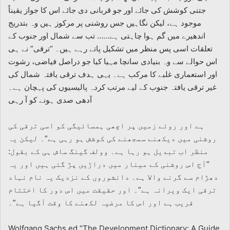
جتنی کوشش کی جائے اور جو قربانی دی جائے اس کا جواز یقیناً
موجود ہے، لیکن نگاہیں جس روشنی پر مرکوز ہیں وہ بتدریج
اندھیرے میں گم ہوا چاہتی ہے…… تب سے شمال اور جنوب کے
تعلقات اسی پس منظر میں تشکیل پاتے رہے ہیں۔ “ترقی” نے ہی
اس حوالے سے وہ بنیادی سانچا مہیا کیا جو دراصل فیاضی، رشوت
اور استعماری غلبے کا مرکب ہے۔ یہی ہدف ترقی یافتہ شمال کی
غیر ترقی یافتہ جنوب کے لیے مرتب کردہ پالیسیوں کی پہچان ہے۔
آدھی صدی ہونے کو آ رہی
ہے اور روئے زمیں پر اچھی ہمسائیگی کو اسی ترقی کی
روشنی میں دیکھنے سمجھنے کی کوشش ہو رہی ہے”۔ لیکن یہ
منظر اب تبدیل ہو رہا ہے۔ وولف گینگ ساش ہی کے بقول:
“آج اس روشنی کے مینار میں دراڑیں پڑ گئی ہیں اور یہ
دھڑام سے گرنے والا ہے۔ دانشوروں کے نزدیک یہ نام نہاد
ترقی ایک ویرانہ ہے”۔ اور حقیقت میں اس دور کا اختتام
قریب ہے اور اس کا مرضیہ لکھنے کا وقت آگیا ہے”۔
Wolfgang Sachs ed “The Development Dictionary: A Guide