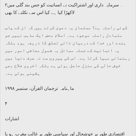
۲۔ سرمایہ داری اور اشتراکیت نے انسانیت کو جس بند گلی میں
لاکھڑا کیا ہے کیا اس سے نکلنے کا بھی
کوئی راستہ ہے؟ مسلمان یہ دعویٰ کرتے ہیں کہ ان کے پاس
متبادل راستہ موجود ہے۔ اسلام محض ایک مذہب نہیں جو
بندے اور خدا کے درمیان ذاتی تعلق کا ذریعہ ہو، بلکہ
یہ انسانیت کے جملہ مسائل بہ شمول معاشی امور میں
رہنمائی مہیا کرتا ہے۔ اس کی پیروی سے نہ صرف دنیا میں
خوش حالی کی منزل حاصل ہوتی ہے بلکہ اخروی فلاح بھی
یقینی ہوتی ہے۔
ماہنامہ ترجمان القرآن، ستمبر ۱۹۹۸
۴
اشارات
اقتصادی طور پر خوشحال اور سیاسی طور پر غالب مغرب ہو یا