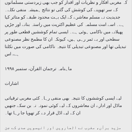
کہ مغربی افکار و نظریات اور اقدار کو جب بھی زبردستی مسلمانوں
کے سر تھوپنے کی کوشش کی گئی تو نتائج ہمیشہ منفی نکلے۔
جدیدیت نے مسلم معاشرے کے ایک بہت محدود طبقے کو متاثر کیا
ہے۔ اسے امت مسلمہ کی عظیم اکثریت میں راستہ بنانے اور جڑیں
پھیلانے میں ناکامی ہوئی ہے۔ ایسی تمام کوششیں قطعی طور پر
سطحی اور بے ثمر رہی ہیں، کیونکہ ان کا مطمح نظر مصنوعی
تبدیلی تھا اور مصنوعی تبدیلی کا نتیجہ ناکامی کی صورت میں نکلتا
ہے، اس
ماہنامہ ترجمان القرآن، ستمبر ۱۹۹۸
اشارات
لیے ایسی کوششوں کا نتیجہ بھی منفی رہا۔ کئی مغربی ترقیاتی
ماڈل اور ادارے ان معاشروں کے لیے کوئی نمونہ نہ بن سکے جنھیں
ان کے لیے اڈل قرار دے کر تھوپا جا رہا تھا۔
مزید برآں، مغرب نے اٹھارویں اور انیسویں صدی کے جن