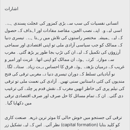
اشارات
انسانی نفسیات کی سب سے بڑی کمزور کی عجلت پسندی ہے۔
اسی لیے وہ اپنے نصب العین، مقاصد مفادات اور اہداف کے حصول
کے لیے ہمیشہ مختصر راستوں کی تلاش میں رہتا ہے۔ تیسری دنیا
کے ممالک کو جب سیاسی آزادی ملی تو اپنی اقتصادی اور سماجی
آرزوؤں کی تکمیل کے لیے ان کی تڑپ بجا طور پر بڑھ گئی۔ مغرب
سے موازنہ کرتے ہوئے ان ممالک کو اپنی اتھاہ غربت اور امیر و
غریب کے درمیان بڑھتے ہوئے فرق کا احساس بہت زیادہ ستانے لگا۔
نو آبادیاتی تسلط کے دوران تیسری دنیا نے مغربی ترقی کی فتح
مندیوں کی کئی داستانیں سنی تھیں۔ آزادی کی نعمت ملی تو ترقی
کی نیلم پری کی خاطر انھیں مغرب کے نقش قدم پر چلنے کی ترغیب
دی گئی۔ ان کے تمام مسائل کا حل صرف اور صرف اقتصادی ترقی
میں دکھایا گیا۔
ترقی کی جستجو میں خوش حالی کا موثر ترین ذریعہ صنعت کاری
نظر آئی۔ اس کے لیے تشکیل زر (capital formation) کو کلید بتایا