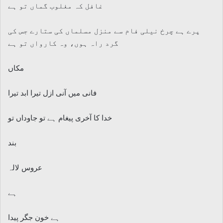
غافل کہ مغلوب گماں تو ہے
پرے ہے چرخ نیلی فام سے منزل مسلماں کی ستارے جس کی
گرد راہ ہوں، وہ کارواں تو ہے
مکاں
فانی میں آنی ازل تیرا ابد تیرا
خدا کا آخری پیغام ہے تو جاوداں تو
بند
عروس لالہ
ہے
ہے خون جگر پیدا