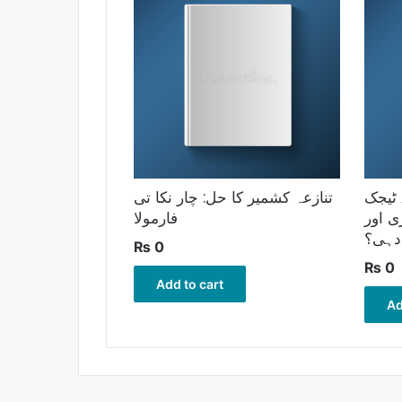
 ٹیجک
تنازعہ کشمیر کا حل: چار نکا تی
ی اور
فارمولا
دہی؟
₨
0
₨
0
Add to cart
Ad