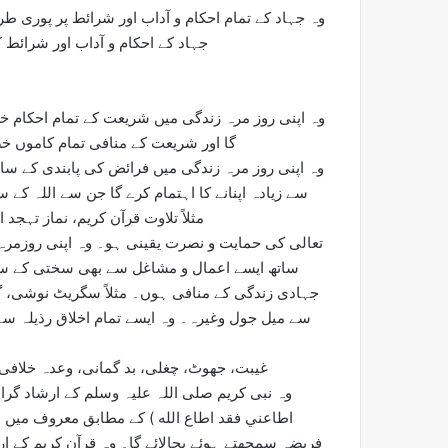
وہ جہاد کے تمام احکام و آداب اور شرائط پر پوری طر
جہاد کے احکام و آداب اور شرائ
وہ اپنی روز مرہ زندگی میں شریعت کے تمام احکام خص
گا اور شریعت کے منافی تمام کاموں خ
وہ اپنی روز مرہ زندگی میں فرائض کی پابندی کے سات
سے زیادہ اپنانے کا اہتمام کرے گا جن سے اللہ کے 
مثلاً تلاوت قرآن کریم، نماز تہجد ا
تعالی کی حمایت و نصرت یقینی ہو۔ وہ اپنی روزمرہ
ساتھ ایسے اعمال و مشاغل سے بھی سختی کے ساتھ
جہادی زندگی کے منافی ہوں۔ مثلاً سگریٹ نوشی، گا
سے میل جول وغیرہ۔ وہ ایسے تمام اخلاق رذیلہ سے ج
غیبت، جھوٹ، چغلی، بد گمانی، وعدہ خلاف
وہ نبی کریم صلی اللہ علیہ وسلم کے ارشاد گرا
اطاعني فقد اطاع الله ) کے مطابق معروف میں ا
فریضہ سمجھتے ہوئے بجالائے گا۔ وہ قرآن کریم کے ار