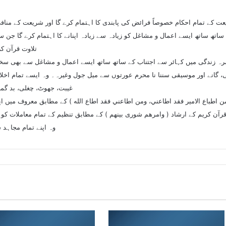
عت کے تمام احکام خصوصاً فرائض کی پابندی کا اہتمام کرے گا اور شریعت کے مناف
اتھ ساتھ ایسے اعمال و مشاغل کو زیادہ سے زیادہ اپنانے کا اہتمام کرے گا جن سے
تلاوت قرآن کر
رہ زندگی میں کہائر سے اجتناب کے ساتھ ساتھ ایسے اعمال و مشاغل سے بھی سختی
گانے اور موسیقی سننا نا محرم عورتوں سے میل جول وغیرہ۔ وہ ایسے تمام اخلاق رذ
غیبت، جھوٹ، چغلی، بد گم
ن اطباع الامير فقد اطاعني، ومن اطاعني فقد اطاع الله ) کے مطابق معروف میں 
 قرآن کریم کے ارشاد ( وامرهم شوری بینھم ) کے مطابق تنظیم کے تمام معاملات کو 
وہ اپنے تمام مجاہد س