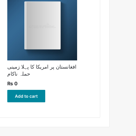
افغانستان پر امریکا کا پہلا زمینی
حملہ ناکام
₨
0
Add to cart