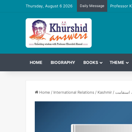
Thursday, August 6 2026
Daily Message
Professor K
HOME
BIOGRAPHY
BOOKS
THEME
، استقامت
/
Kashmir
/
International Relations
/
Home