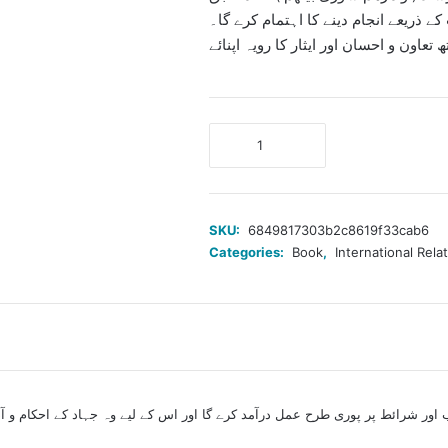
 ذریعے انجام دینے کا اہتمام کرے گا۔
تعاون و احسان اور ایثار کا رویہ اپنائے
جہاد
کشمیر
کا
تقاضا
لچک
SKU:
6849817303b2c8619f33cab6
نہیں،
Categories:
Book
,
International Rela
استقامت
quantity
اب اور شرائط پر پوری طرح عمل درآمد کرے گا اور اس کے لیے وہ جہاد کے احکام 