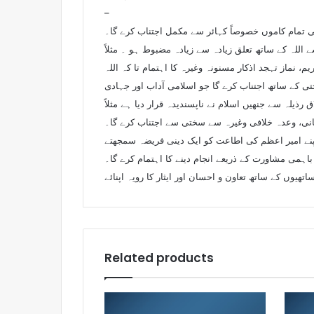
–
ی تمام کاموں خصوصاً کہائر سے مکمل اجتناب کرے گا۔
 اللہ کے ساتھ تعلق زیادہ سے زیادہ مضبوط ہو ۔ مثلاً
یم، نماز تہجد اذکار مسنونہ وغیرہ کا اہتمام تا کہ اللہ
 کے ساتھ اجتناب کرے گا جو اسلامی آداب اور جہادی
یلہ سے جنھیں اسلام نے ناپسندیدہ قرار دیا ہے مثلاً
انی، وعدہ خلافی وغیرہ سے سختی سے اجتناب کرے گا۔
اپنے امیر اعظم کی اطاعت کو ایک دینی فریضہ سمجھتے
باہمی مشاورت کے ذریعے انجام دینے کا اہتمام کرے گا۔
اتھیوں کے ساتھ تعاون و احسان اور ایثار کا رویہ اپنائے
Related products