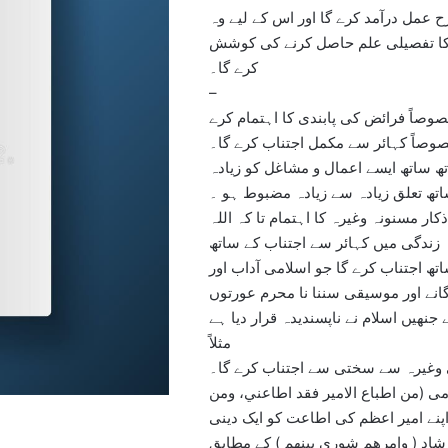
ح عمل درآمد کرے گا اور اس کے لیے وہ
ط کا تفصیلی علم حاصل کرنے کی کوشش
کرے گا۔
–
وصاً فرائض کی پابندی کا اہتمام کرے
صوصاً کہائر سے مکمل اجتناب کرے گا۔
ھ ساتھ ایسے اعمال و مشاغل کو زیادہ
ساتھ تعلق زیادہ سے زیادہ مضبوط ہو ۔
ذکار مسنونہ وغیرہ کا اہتمام تا کہ اللہ
 زندگی میں کہائر سے اجتناب کے ساتھ
 اجتناب کرے گا جو اسلامی آداب اور
نے اور موسیقی سننا نا محرم عورتوں
نھیں اسلام نے ناپسندیدہ قرار دیا ہے
مثلاً
ی وغیرہ سے سختی سے اجتناب کرے گا۔
می (من اطباع الامير فقد اطاعني، ومن
پنے امیر اعظم کی اطاعت کو ایک دینی
شاد ( وامرهم شوری بینھم ) کے مطابق