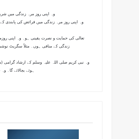
وہ اپنی روز مرہ زندگی میں شری
وہ اپنی روز مرہ زندگی میں فرائض کی پابندی کے س
تعالی کی حمایت و نصرت یقینی ہو۔ وہ اپنی روزم
زندگی کے منافی ہوں۔ مثلاً سگریٹ نوشی، 
وہ نبی کریم صلی اللہ علیہ وسلم کے ارشاد گرامی (م
ہوئے بجالائے گا۔ وہ