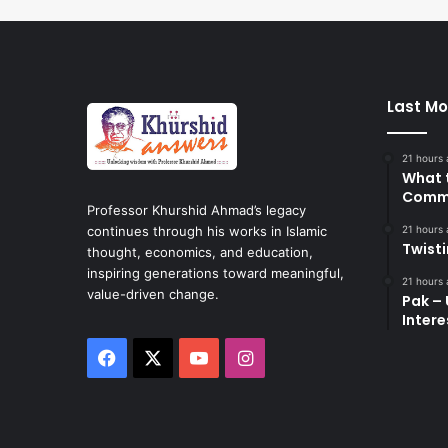
Last Mo
21 hours
What 
Commi
Professor Khurshid Ahmad’s legacy
21 hours
continues through his works in Islamic
Twist
thought, economics, and education,
inspiring generations toward meaningful,
21 hours
value-driven change.
Pak – 
Intere
Facebook
X
YouTube
Instagram