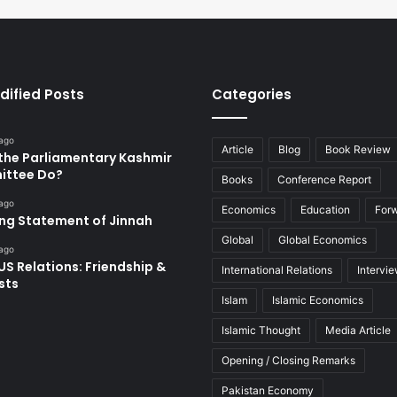
dified Posts
Categories
 ago
Article
Blog
Book Review
the Parliamentary Kashmir
ttee Do?
Books
Conference Report
 ago
Economics
Education
For
ing Statement of Jinnah
Global
Global Economics
 ago
US Relations: Friendship &
International Relations
Intervi
sts
Islam
Islamic Economics
Islamic Thought
Media Article
Opening / Closing Remarks
Pakistan Economy