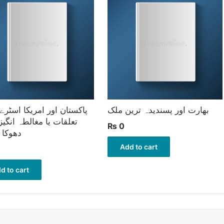
بھارت اور پسندیدہ ترین ملک
پاکستان اور امریکا اسٹرے
تعلقات یا مغالطہ انگیز
₨
0
دھوکا 
Add to cart
d to cart