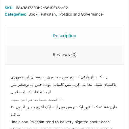
کا
SKU:
6849817303b2c8619f33ca02
جائزہ
Categories:
Book
,
Pakistan
,
Politics and Governance
quantity
Description
Reviews (0)
ہے کہ پیپلز پارٹی کے دور میں جمہوری ہندوستان اور جمهوری
پاکستان شملہ معاہدہ کرنے میں کامیاب ہوئے، جس نے برصغیر میں
اچھے تعلقات کے لیے طویل
المدت بنیادس فراہم ہیں۔ )
۳۰ مارچ ۱۹۸۸ء کے انڈین ایکسپریس میں اپنے ایک انٹرویو میں انہوں
نے کہا
“India and Pakistan tend to be very bigoted about each