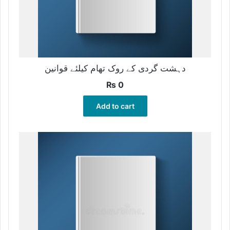
دہشت گردی کے روک تھام کیلئے قوانین
₨
0
Add to cart