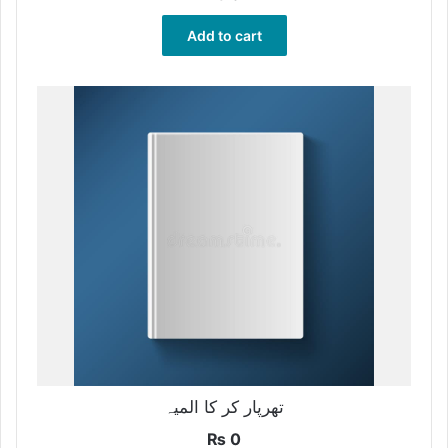
Add to cart
تھرپار کر کا المیہ
₨
0