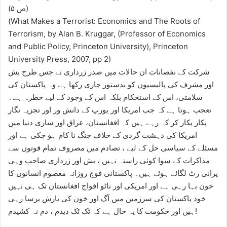
(ص ۵)
(What Makes a Terrorist: Economics and The Roots of
Terrorism, by Alan B. Kruggar, (Professor of Economics
and Public Policy, Princeton University), Princeton
University Press, 2007, pp 2)
شرکت کے نقصانات ان حالات میں صدر زرداری نے جس طرح بش
اور مشرف کی پالیسیوں کو بدستور جاری رکھا ہے وہ پاکستان کی
سلامتی، اس کے استحکام بلکہ اس کے وجود کے لیے خطرہ ہے۔
تعجب ہوتا ہے کہ جب امریکا اور یورپ کے دانش ور اور تجزیہ نگار
پکار پکار کر کہ رہے ہیں کہ افغانستان، عراق اور ساری دنیا میں
امریکا کی دہشت گردی کے خلاف جنگ نا کام ہو چکی ہے اور
مسئلے کے سیاسی حل کے لیے ، تصادم میں مصروف تمام قوتوں سے
مذاکرات کے سوا کوئی راستہ نہیں ، بش اور زرداری صاحب وہی
پرانی رٹ لگائے ہوئے ہیں۔ پاکستانی فوج روزانہ معصوم انسانوں کا
خون بہا رہی ہے اور امریکی اور ناٹو افواج افغانستان تک ہی نہیں
خود پاکستان کی سرزمین میں آگ اور خون کی بارش برسا رہی
ہیں اور حکومت کا یہ حال ہے کہ ٹک ٹک دیدم ، دم نہ کشیدم!