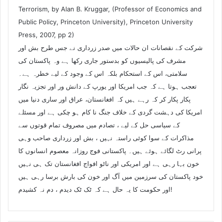
Terrorism, by Alan B. Kruggar, (Professor of Economics and
Public Policy, Princeton University), Princeton University
Press, 2007, pp 2)
شرکت کے نقصانات ان حالات میں صدر زرداری نے جس طرح بش اور
مشرف کی پالیسیوں کو بدستور جاری رکھا ہے وہ پاکستان کی
سلامتی، اس کے استحکام بلکہ اس کے وجود کے لیے خطرہ ہے۔
تعجب ہوتا ہے کہ جب امریکا اور یورپ کے دانش ور اور تجزیہ نگار
پکار پکار کر کہ رہے ہیں کہ افغانستان، عراق اور ساری دنیا میں
امریکا کی دہشت گردی کے خلاف جنگ نا کام ہو چکی ہے اور مسئلے
کے سیاسی حل کے لیے ، تصادم میں مصروف تمام قوتوں سے
مذاکرات کے سوا کوئی راستہ نہیں ، بش اور زرداری صاحب وہی
پرانی رٹ لگائے ہوئے ہیں۔ پاکستانی فوج روزانہ معصوم انسانوں کا
خون بہا رہی ہے اور امریکی اور ناٹو افواج افغانستان تک ہی نہیں
خود پاکستان کی سرزمین میں آگ اور خون کی بارش برسا رہی ہیں
اور حکومت کا یہ حال ہے کہ ٹک ٹک دیدم ، دم نہ کشیدم!