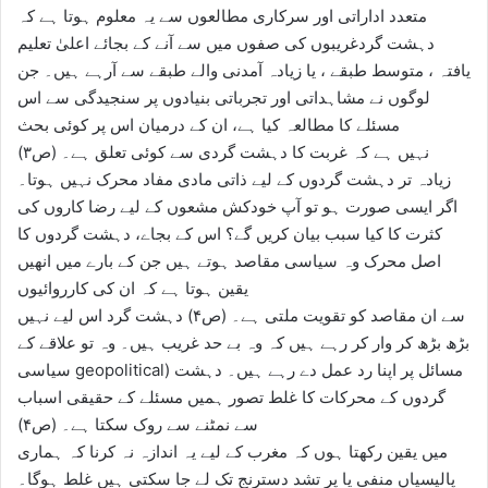
متعدد اداراتی اور سرکاری مطالعوں سے یہ معلوم ہوتا ہے کہ
دہشت گردغریبوں کی صفوں میں سے آنے کے بجائے اعلیٰ تعلیم
یافتہ ، متوسط طبقے ، یا زیادہ آمدنی والے طبقے سے آرہے ہیں۔ جن
لوگوں نے مشاہداتی اور تجرباتی بنیادوں پر سنجیدگی سے اس
مسئلے کا مطالعہ کیا ہے، ان کے درمیان اس پر کوئی بحث
نہیں ہے کہ غربت کا دہشت گردی سے کوئی تعلق ہے۔ (ص۳)
زیادہ تر دہشت گردوں کے لیے ذاتی مادی مفاد محرک نہیں ہوتا۔
اگر ایسی صورت ہو تو آپ خودکش مشعوں کے لیے رضا کاروں کی
کثرت کا کیا سبب بیان کریں گے؟ اس کے بجاے، دہشت گردوں کا
اصل محرک وہ سیاسی مقاصد ہوتے ہیں جن کے بارے میں انھیں
یقین ہوتا ہے کہ ان کی کارروائیوں
سے ان مقاصد کو تقویت ملتی ہے۔ (ص۴) دہشت گرد اس لیے نہیں
بڑھ بڑھ کر وار کر رہے ہیں کہ وہ بے حد غریب ہیں۔ وہ تو علاقے کے
سیاسی geopolitical) مسائل پر اپنا رد عمل دے رہے ہیں۔ دہشت
گردوں کے محرکات کا غلط تصور ہمیں مسئلے کے حقیقی اسباب
سے نمٹنے سے روک سکتا ہے۔ (ص۴)
میں یقین رکھتا ہوں کہ مغرب کے لیے یہ اندازہ نہ کرنا کہ ہماری
پالیسیاں منفی یا پر تشد دسترنج تک لے جا سکتی ہیں غلط ہوگا۔