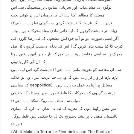
لوگوں نے مشاہداتی اور تجرباتی بنیادوں پر سنجیدگی سے اس
مسئلے کا مطالعہ کیا ہے، ان کے درمیان اس پر کوئی بحث
نہیں ہے کہ غربت کا دہشت گردی سے کوئی تعلق ہے۔ (ص۳)
زیادہ تر دہشت گردوں کے لیے ذاتی مادی مفاد محرک نہیں ہوتا۔
اگر ایسی صورت ہو تو آپ خودکش مشعوں کے لیے رضا کاروں کی
کثرت کا کیا سبب بیان کریں گے؟ اس کے بجاے، دہشت گردوں کا اصل
محرک وہ سیاسی مقاصد ہوتے ہیں جن کے بارے میں انھیں یقین ہوتا
ہے کہ ان کی کارروائیوں
سے ان مقاصد کو تقویت ملتی ہے۔ (ص۴) دہشت گرد اس لیے نہیں
بڑھ بڑھ کر وار کر رہے ہیں کہ وہ بے حد غریب ہیں۔ وہ تو علاقے
کے سیاسی geopolitical) مسائل پر اپنا رد عمل دے رہے ہیں۔
دہشت گردوں کے محرکات کا غلط تصور ہمیں مسئلے کے حقیقی
اسباب سے نمٹنے سے روک سکتا ہے۔ (ص۴)
میں یقین رکھتا ہوں کہ مغرب کے لیے یہ اندازہ نہ کرنا کہ ہماری
پالیسیاں منفی یا پر تشد دسترنج تک لے جا سکتی ہیں غلط ہوگا۔
(ص ۵)
(What Makes a Terrorist: Economics and The Roots of