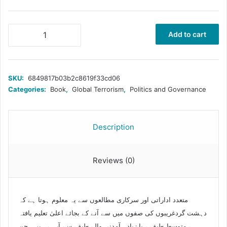
دہشت
Add to cart
گردی
کے
خلاف
امریکی
SKU:
6849817b03b2c8619f33cd06
جنگ
Categories:
Book
,
Global Terrorism
,
Politics and Governance
quantity
Description
Reviews (0)
متعدد اداراتی اور سرکاری مطالعوں سے یہ معلوم ہوتا ہے کہ
دہشت گردغریبوں کی صفوں میں سے آنے کے بجائے اعلیٰ تعلیم یافتہ
، متوسط طبقے ، یا زیادہ آمدنی والے طبقے سے آرہے ہیں۔ جن