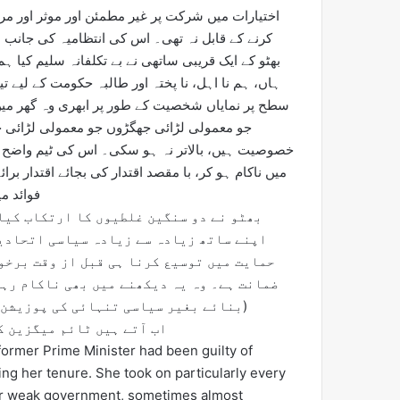
اختیارات میں شرکت پر غیر مطمئن اور موثر اور
کرنے کے قابل نہ تھی۔ اس کی انتظامیہ کی جانب 
بھٹو کے ایک قریبی ساتھی نے بے تکلفانہ سلیم کیا ہم
ہاں، ہم نا اہل، نا پختہ اور طالبہ حکومت کے لیے تیا
سطح پر نمایاں شخصیت کے طور پر ابھری وہ گھر م
جو معمولی لڑائی جھگڑوں جو معمولی لڑائی
خصوصیت ہیں، بالاتر نہ ہو سکی۔ اس کی ٹیم واضح پالی
میں ناکام ہو کر، با مقصد اقتدار کی بجائے اقتدار برائ
فوائد 
بھٹو نے دو سنگین غلطیوں کا ارتکاب کیا
اپنے ساتھ زیادہ سے زیادہ سیاسی اتحادیو
حمایت میں توسیع کرنا ہی قبل از وقت برخو
ضمانت ہے۔ وہ یہ دیکھنے میں بھی ناکام رہی
بنائے بغیر سیاسی تنہائی کی پوزیشن سے فوج سے محاذ آرائی بے سود ہے)
اب آتے ہیں ٹائم میگزین ک
e former Prime Minister had been guilty of
ring her tenure. She took on particularly every
her weak government, sometimes almost