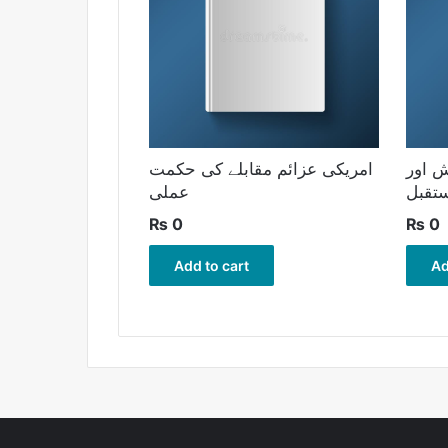
 اور
امریکی عزائم مقابلے کی حکمت
تقبل
عملی
₨
0
₨
0
Add to cart
Ad