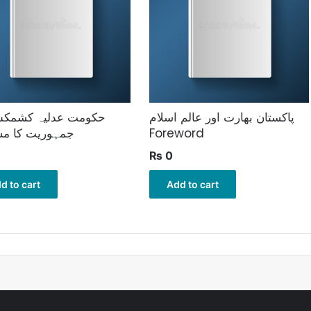
پاکستان بھارت اور عالم اسلام
حکومت عدلیہ کشمکش
Foreword
جمہوریت کا مس
₨
0
d to cart
Add to cart