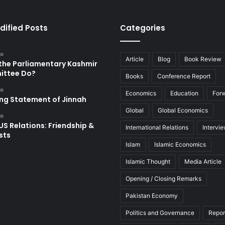
dified Posts
Categories
go
Article
Blog
Book Review
the Parliamentary Kashmir
ttee Do?
Books
Conference Report
go
Economics
Education
For
ing Statement of Jinnah
Global
Global Economics
go
US Relations: Friendship &
International Relations
Intervi
sts
Islam
Islamic Economics
Islamic Thought
Media Article
Opening / Closing Remarks
Pakistan Economy
Politics and Governance
Repor