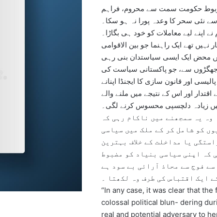
 مربوط حکومت سمت سے محروم، فراہم
سے نئی سحر کا وعدہ پورا نہ ہو سکا۔
 نے اپنے لیے معاملات کو خود ہی بگاڑا۔
ر نہیں تھے ایک راہنما جو بین الاقوامی
یں محض ایک ایسی سیاستدان بنی رہی
 جھگڑوں سے، جو پاکستانی سیاست کی
سی اور قانون سازی کا ایجنڈا اپنانے
ے اقتدار اور اس کے نتیجے میں ملنے والے
میں زیادہ دلچسپی محسوس کرنے لگی۔
 وہ یہ سمجھنے میں ناکام رہی کہ
ں کو شامل کر کے ملک میں سیاسی
استگی یا مداخلت کے خلاف بہترین
 کہ اپنی سیاسی بنیاد کو مضبوط
ے ایک اقتباس کی طرف وہ لکھتا ۔
“In any case, it was clear that th
colossal political blun- dering du
real and potential adversary to 