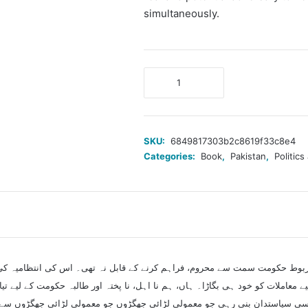
simultaneously.
صدر
کا
اقدام
اور
جمہوری
SKU:
6849817303b2c8619f33c8e4
استحکام
Categories:
Book
,
Pakistan
,
Politic
quantity
مربوط حکومت سمت سے محروم، فراہم کرنے کے قابل نہ تھی۔ اس کی انتظامیہ کی 
یے معاملات کو خود ہی بگاڑا۔ ہاں، ہم نا اہل، نا پختہ اور طالبہ حکومت کے لیے تیا
ی سیاستدان بنی رہی جو معمولی لڑائی جھگڑوں جو معمولی لڑائی جھگڑوں سے، 