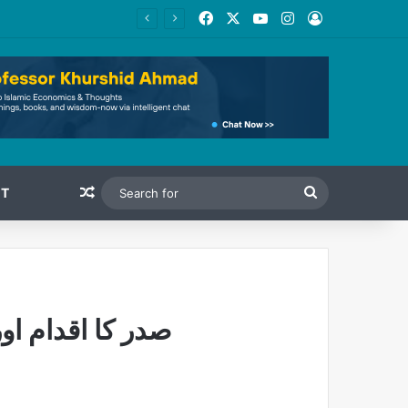
Facebook
X
YouTube
Instagram
Log In
Random Article
Search
T
for
صدر کا اقدام ا