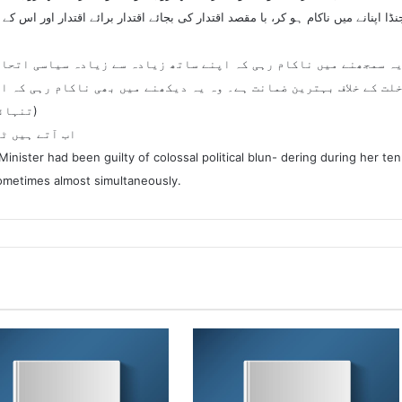
 اپنانے میں ناکام ہو کر، با مقصد اقتدار کی بجائے اقتدار برائے اقتدار اور اس ک
یہ سمجھنے میں ناکام رہی کہ اپنے ساتھ زیادہ سے زیادہ سیاسی اتحاد
لت کے خلاف بہترین ضمانت ہے۔ وہ یہ دیکھنے میں بھی ناکام رہی کہ ا
تنہائی کی پوزیشن سے فوج سے محاذ آرائی بے سود ہے)
اب آتے ہیں ٹ
Minister had been guilty of colossal political blun- dering during her te
ometimes almost simultaneously.