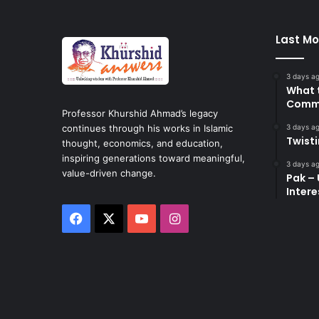
Last Mo
3 days a
What 
Commi
Professor Khurshid Ahmad’s legacy
3 days a
continues through his works in Islamic
Twist
thought, economics, and education,
inspiring generations toward meaningful,
3 days a
value-driven change.
Pak – 
Intere
Facebook
X
YouTube
Instagram