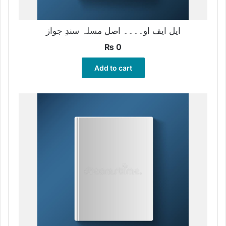
ایل ایف او۔۔۔۔ اصل مسلہ سندِ جواز
₨
0
Add to cart