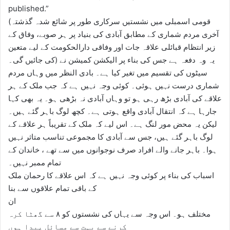
published.”
(قومی اسمبلی میں نشستیں سرکاری طور پر شائع شدہ گذشتہ
آخری مردم شماری کے مطابق آبادی کی بنیاد پر ہر صوبے، وفاق کے
زیر انتظام قبائلی علاقہ جات اور وفاقی دارالحکومت کے لیے متعین
کی جائیں گی۔) یہ وہ دفعہ ہے جس کی بناء پر الیکشن کمیشن نے
سیٹوں کی تقسیم میں تغیر کیا ہے۔ بادی النظر میں وہاں مردم
شماری درست نہیں ہوئی۔ کوئی وجہ نہیں ہے کہ جب ملک کے ہر
علاقے کی آبادی بڑھ رہی ہو تو وہاں آبادی نہ بڑھی ہو۔ یہ بھی کہا
جارہا ہے کہ انتقال آبادی واقع ہوتی ہے۔ کچھ لوگ باہر گئے ہیں۔
لیکن یہ محض مور لنگ ہے۔ اس لیے کہ ملک کے تقریباً ہر علاقے کے
لوگ باہر گئے ہیں، جس سے آبادی کا مجموعی تناسب متاثر نہیں
ہوا۔ باہر جانے والے افراد صرف نوجوانوں میں سے تھے ، خاندان کے
تمام ممبر نہیں۔
اسباب کی بناء پر کوئی وجہ نہیں ہے کہ اس علاقے کا رحمان ملک
کے باقی تمام علاقوں سے بنا
ان
مختلف ہو۔ اس وجہ سے یہاں کی نشستوں کو ۸ سے گھٹا کرہ
کرنے سے بہت سے مسائل پیدا ہوں