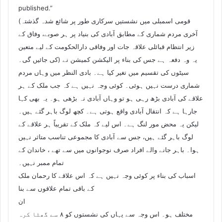
published.”
(قومی اسمبلی میں نشستیں سرکاری طور پر شائع شدہ گذشتہ
آخری مردم شماری کے مطابق آبادی کی بنیاد پر ہر صوبے، وفاق کے
زیر انتظام قبائلی علاقہ جات اور وفاقی دارالحکومت کے لیے متعین
کی جائیں گی۔) یہ وہ دفعہ ہے جس کی بناء پر الیکشن کمیشن نے
سیٹوں کی تقسیم میں تغیر کیا ہے۔ بادی النظر میں وہاں مردم
شماری درست نہیں ہوئی۔ کوئی وجہ نہیں ہے کہ جب ملک کے ہر
علاقے کی آبادی بڑھ رہی ہو تو وہاں آبادی نہ بڑھی ہو۔ یہ بھی کہا
جارہا ہے کہ انتقال آبادی واقع ہوتی ہے۔ کچھ لوگ باہر گئے ہیں۔
لیکن یہ محض مور لنگ ہے۔ اس لیے کہ ملک کے تقریباً ہر علاقے کے
لوگ باہر گئے ہیں، جس سے آبادی کا مجموعی تناسب متاثر نہیں
ہوا۔ باہر جانے والے افراد صرف نوجوانوں میں سے تھے ، خاندان کے
تمام ممبر نہیں۔
اسباب کی بناء پر کوئی وجہ نہیں ہے کہ اس علاقے کا رحمان ملک
کے باقی تمام علاقوں سے بنا
ان
مختلف ہو۔ اس وجہ سے یہاں کی نشستوں کو ۸ سے گھٹا کرہ