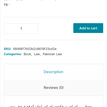
۲۵۰
قبائلی
Add to cart
علاقوں
کے
حقوق
اور
SKU:
6849817b03b2c8619f33cd2e
نشستوں
Categories:
Book
,
Law
,
Pakistan Law
کی
تقسیم
quantity
Description
Reviews (0)
مسئلہ ہے اور اس پر حکومت اور اس ایوان کو فوری توجہ دینی