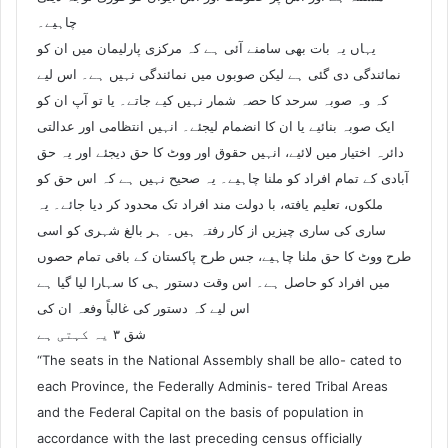
چاہیے۔
یہاں یہ بات بھی سامنے آئی ہے کہ مرکزی پارلیمان میں ان کو
نمائندگی دی گئی ہے لیکن صوبوں میں نمائندگی نہیں ہے۔ اس لیے
کہ وہ صوبہ سرحد کا حصہ شمار نہیں کیے جاتے۔ یا تو آپ ان کو
ایک صوبہ بنائیے یا ان کا انضمام لیجئے۔ انہیں انتظامی اور عدالتی
دائرہ اختیار میں لائیے، انہیں حقوق اور ووٹ کا حق دیجئے اور یہ حق
آبادی کے تمام افراد کو ملنا چاہیے۔ یہ صحیح نہیں ہے کہ اس حق کو
ملکوں، تعلیم یافته، با دولت مند افراد تک محدود کر دیا جائے۔ یہ
ساری کی ساری چیزیں از کار رفتہ ہیں۔ ہر بالغ شہری کو اسی
طرح ووٹ کا حق ملنا چاہیے، جس طرح پاکستان کے باقی تمام حصوں
میں افراد کو حاصل ہے۔ اس وقت دستور ہی کا سہارا لیا گیا ہے
اس لیے کہ دستور کی غالباً وفعہ ان کی
شق ۳ یہ کہتی ہے
“The seats in the National Assembly shall be allo- cated to
each Province, the Federally Adminis- tered Tribal Areas
and the Federal Capital on the basis of population in
accordance with the last preceding census officially