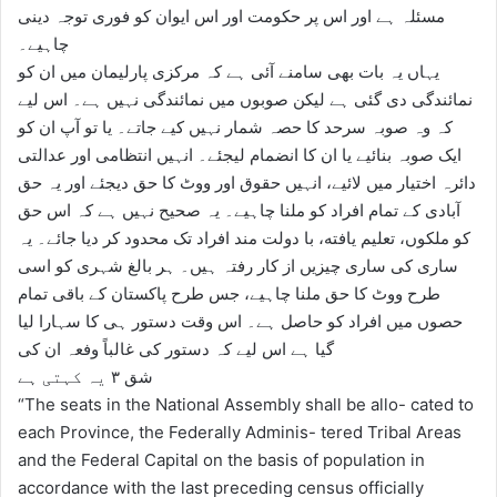
مسئلہ ہے اور اس پر حکومت اور اس ایوان کو فوری توجہ دینی
چاہیے۔
یہاں یہ بات بھی سامنے آئی ہے کہ مرکزی پارلیمان میں ان کو
نمائندگی دی گئی ہے لیکن صوبوں میں نمائندگی نہیں ہے۔ اس لیے
کہ وہ صوبہ سرحد کا حصہ شمار نہیں کیے جاتے۔ یا تو آپ ان کو
ایک صوبہ بنائیے یا ان کا انضمام لیجئے۔ انہیں انتظامی اور عدالتی
دائرہ اختیار میں لائیے، انہیں حقوق اور ووٹ کا حق دیجئے اور یہ حق
آبادی کے تمام افراد کو ملنا چاہیے۔ یہ صحیح نہیں ہے کہ اس حق
کو ملکوں، تعلیم یافته، با دولت مند افراد تک محدود کر دیا جائے۔ یہ
ساری کی ساری چیزیں از کار رفتہ ہیں۔ ہر بالغ شہری کو اسی
طرح ووٹ کا حق ملنا چاہیے، جس طرح پاکستان کے باقی تمام
حصوں میں افراد کو حاصل ہے۔ اس وقت دستور ہی کا سہارا لیا
گیا ہے اس لیے کہ دستور کی غالباً وفعہ ان کی
شق ۳ یہ کہتی ہے
“The seats in the National Assembly shall be allo- cated to
each Province, the Federally Adminis- tered Tribal Areas
and the Federal Capital on the basis of population in
accordance with the last preceding census officially