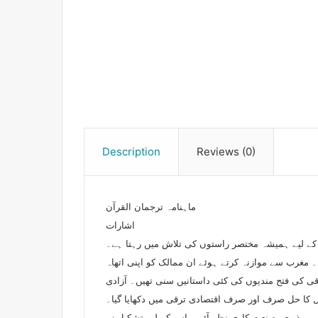
Description
Reviews (0)
ماہنامہ ترجمان القرآن
اشارات
ے لیے ہمیشہ مختصر راستوں کی تلاش میں رہتا ہے۔
 مغرب سے موازنہ کرتے ہوئے ان ممالک کو اپنی اتھاہ
رقی کی فتح مندیوں کی کئی داستانیں سنی تھیں۔ آزادی
 کا حل صرف اور صرف اقتصادی ترقی میں دکھایا گیا۔
شکیل زر (capital formation) کو کلید بتایا گیا۔ بچت اور ادائیگی میں فرق کو ختم کرنے کا علاج، مغربی