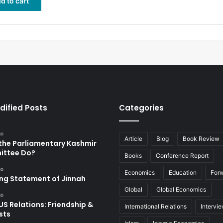
d to cart
dified Posts
Categories
go
Article
Blog
Book Review
the Parliamentary Kashmir
ttee Do?
Books
Conference Report
go
Economics
Education
For
ing Statement of Jinnah
Global
Global Economics
go
US Relations: Friendship &
International Relations
Intervi
sts