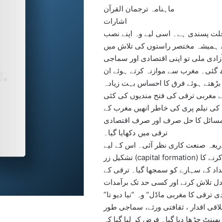
ماہنامہ ترجمان القرآن
اشارات
ت پسندی ہے۔ اسی لیے وہ اپنے نصب
یے ہمیشہ مختصر راستوں کی تلاش میں
ادی ملی تو اپنی اقتصادی اور سماجی
ھ گئی۔ مغرب سے موازنہ کرتے ہوئے ان
ن بڑھتے ہوئے فرق کا احساس بہت زیادہ
 نے مغربی ترقی کی فتح مندیوں کی کئی
کی نیلم پری کی خاطر انھیں مغرب کے
 مسائل کا حل صرف اور صرف اقتصادی
ترقی میں دکھایا گیا۔
ریعہ صنعت کاری نظر آئی۔ اس کے لیے
تشکیل زر (capital formation) کو کلید بتایا گیا۔ بچت اور ادائیگی میں فرق کو ختم کرنے کا
مداد کے سہارے کو سمجھا گیا۔ ترقی کے
ادل تلاش کرنے اور کسی حد تک برآمدات
ترقی کا مغربی ماڈل“ وہ ”نیا دیو تا”
لاقی اقدار ، ثقافتی ورثے، سماجی طور
ٹ چڑھا دیا گیا۔ فرض کر لیا گیا کہ