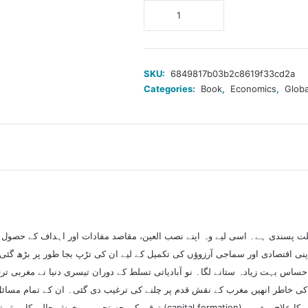
معاشی
ترقی
کا
نصب
العین
SKU:
6849817b03b2c8619f33cd2a
quantity
Categories:
Book
,
Economics
,
Globa
پسندی ہے۔ اسی لیے وہ اپنے نصب العین، مقاصد مفادات اور اہداف کے حصول ک
نی اقتصادی اور سماجی آرزوؤں کی تکمیل کے لیے ان کی تڑپ بجا طور پر بڑھ گئی۔
احساس بہت زیادہ ستانے لگا۔ نو آبادیاتی تسلط کے دوران تیسری دنیا نے مغربی ت
کی خاطر انھیں مغرب کے نقش قدم پر چلنے کی ترغیب دی گئی۔ ان کے تمام مسائل
ترقی کی جستجو میں خوش حالی کا موثر ترین ذریعہ صنعت کاری نظر آئی۔ اس کے لیے ت