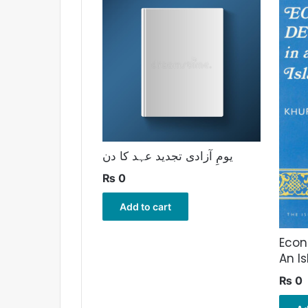
یومِ آزادی تجدید عہد کا دن
₨
0
Add to cart
Econ
An I
₨
0