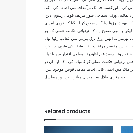
تلاش کرنے اور کسی حد تک برآمدات میں اضافہ کرنے کی
دار ، ثقافتی ورثے، سماجی طور طریقے قومی رسوم، دین،
یا گیا کہ قومی آمدنی (GNP) میں اضافہ ہو، تب ہی خوش حالی اور ترقی کا نیا دور شروع ہو گا۔ مغرب کے ترقی یافتہ ممالک کے نقش
لیکن یہ بھی صحیح ہے کہ ترقیاتی حکمت عملی کے جو
بھرمار نے انھیں زرق برق پیرہن میں ڈھانپ رکھا تھا۔
ے کے لیے اس مختصر مراعات یافتہ طبقے کی طرف سے بڑے
اتے ہوئے سفید فام آقاؤں نے مقامی اقتدار سونپا تھا۔
س ترقیاتی حکمت عملی کو کامیاب کرنے کے لیے ان دو
یر ملک میں ایسی قابل لحاظ مقامی قوتیں موجود ہیں،
جو مغربی ماڈل سے چنداں متاثر نہیں اور مسلسل
Related products