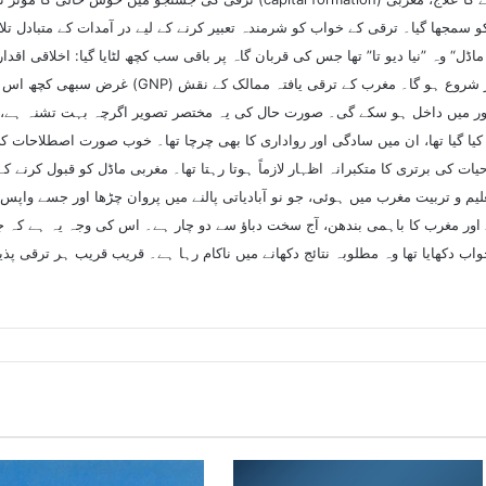
کو سمجھا گیا۔ ترقی کے خواب کو شرمندہ تعبیر کرنے کے لیے در آمدات کے متبادل 
ڈل“ وہ ”نیا دیو تا” تھا جس کی قربان گاہ پر باقی سب کچھ لٹایا گیا: اخلاقی اق
غرض سبھی کچھ اس کے بھینٹ چڑھا دیا گیا۔ فرض کر ل
ور میں داخل ہو سکے گی۔ صورت حال کی یہ مختصر تصویر اگرچہ بہت تشنہ ہے، 
 گیا تھا، ان میں سادگی اور رواداری کا بھی چرچا تھا۔ خوب صورت اصطلاحات کی 
ت کی برتری کا متکبرانہ اظہار لازماً ہوتا رہتا تھا۔ مغربی ماڈل کو قبول کرن
م و تربیت مغرب میں ہوئی، جو نو آبادیاتی پالنے میں پروان چڑھا اور جسے واپس ج
ور مغرب کا باہمی بندھن، آج سخت دباؤ سے دو چار ہے۔ اس کی وجہ یہ ہے کہ ج
ب دکھایا تھا وہ مطلوبہ نتائج دکھانے میں ناکام رہا ہے۔ قریب قریب ہر ترقی پذ