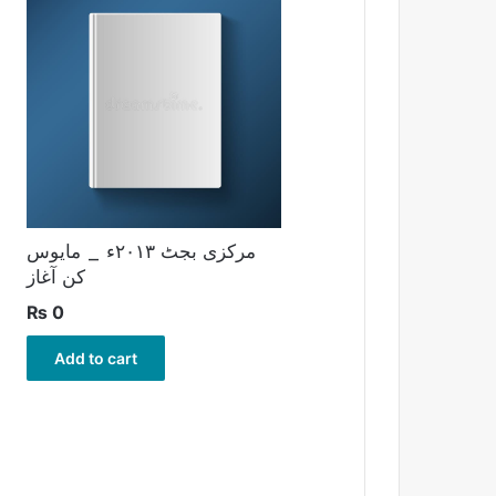
مرکزی بجٹ ۲۰۱۳ء _ مایوس
کن آغاز
₨
0
Add to cart