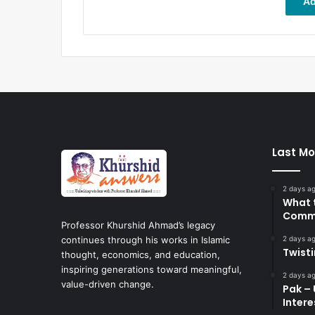
Ad
Last Mo
2 days a
What 
Commi
Professor Khurshid Ahmad’s legacy
2 days a
continues through his works in Islamic
Twist
thought, economics, and education,
inspiring generations toward meaningful,
2 days a
value-driven change.
Pak – 
Intere