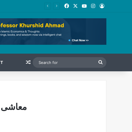
Facebook
X
YouTube
Instagram
Log In
Random Article
Search
T
for
معاشی ت