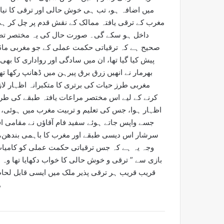
مغرب کے ترقی یافتہ ممالک کے نقش قدم پر چل کر ہی
داخل ہو سکے گی۔ صورت حال کی یہ مختصر تصوی
صحیح ہے کہ ترقیاتی حکمت عملی کے جو مغربی ماڈل
پیش کیا گیا تھا، ان میں سادگی اور رواداری کا 
بھرمار نے انھیں زرق برق پیرہن میں ڈھانپ رکھا ت
مغربی طرز حیات کی برتری کا متکبرانہ اظہار لازم
کرنے کے لیے اس مختصر مراعات یافتہ طبقے کی طر
اظہار ہوا، جس کی تعلیم و تربیت مغرب میں ہوئی، جو 
جسے واپس جاتے ہوئے سفید فام آقاؤں نے مقامی اقت
سرشار اس دیسی طبقے اور مغرب کا باہمی بندھن،
وجہ یہ ہے کہ جس ترقیاتی حکمت عملی کو کامیاب 
بازی سے ” ترقی و خوش حالی کا خواب دکھایا تھا وہ م
قریب قریب ہر ترقی پذیر ملک میں ایسی قابل لحا
م