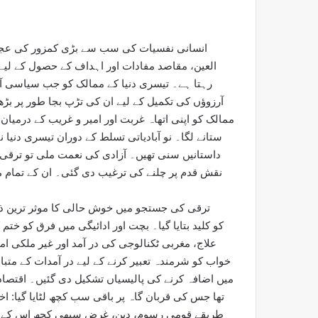
انسانی نفسیات کی سب سے بڑی کمزور کی عجل
العین، مقاصد مفادات اور اہداف کے حصول کے ل
رہتا ہے۔ تیسری دنیا کے ممالک کو جب سیاسی آز
آرزوؤں کی تکمیل کے لیے ان کی تڑپ بجا طور پر بڑ
ممالک کو اپنی اتھاہ غربت اور امیر و غریب کے درمیا
ستانے لگا۔ نو آبادیاتی تسلط کے دوران تیسری دنیا
داستانیں سنی تھیں۔ آزادی کی نعمت ملی تو ترقی 
نقش قدم پر چلنے کی ترغیب دی گئی۔ ان کے تمام
ترقی کی جستجو میں خوش حالی کا موثر ترین ذ
علاج، مغربی ٹکنالوجی کی در آمد اور غیر ملکی ا
خواب کو شرمندہ تعبیر کرنے کے لیے در آمدات کے متب
میں اضافہ کرنے کی پالیسیاں تشکیل دی گئیں۔ اقتصادی 
تھا جس کی قربان گاہ پر باقی سب کچھ لٹایا گیا: اخ
طریقے قومی رسوم، دین، غرض سبھی کچھ اس کے بھین