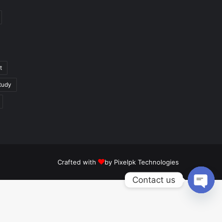
t
tudy
Crafted with
by
Pixelpk Technologies
Contact us
Open
chaty