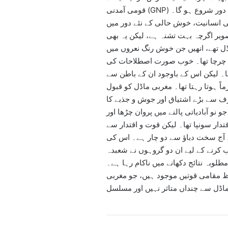
قومی آمدنی (GNP) میں اضافہ ہو، تب ہی خوش حالی اور ترقی کا نیا دور شروع ہو گا۔
 انسانیت، خوش حالی کے نئے دور میں
ر اگرچہ بہت تشنہ ہے، لیکن یہ بھی
 تھے، انھیں جن خوش رنگ نعروں میں
بھی چرچا تھا۔ خوب صورت اصطلاحات کی
ھا۔ لیکن اس کے باوجود ان کے باطن سے
اً ہوتا رہتا تھا۔ مغربی ماڈل کو قبول
ف سے بڑے اشتیاق اور جوش و جذبے کا
نو آبادیاتی پالنے میں پروان چڑھا اور
دار سونپا تھا۔ لیکن قوت و اقتدار سے
 آج سخت دباؤ سے دو چار ہے۔ اس کی
کرنے کے لیے ان دو گروہوں نے شعبدہ
طلوبہ نتائج دکھانے میں ناکام رہا ہے۔
ظ مقامی قوتیں موجود ہیں، جو مغربی
اڈل سے چنداں متاثر نہیں اور مسلسل