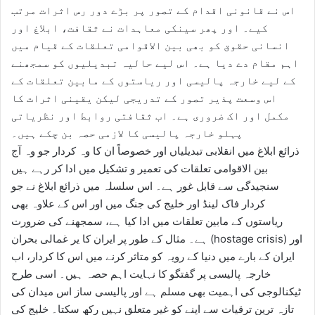
اس نے قانونی اقدام کے تصور پر بڑے دور رس اثرات مرتب
کیے۔ اور پھر سینکی معاہدات نے ثقافت، ابلاغ اور
انسانی حقوق کو بھی بین الاقوامی تعلقات کے قیام میں
اہم مقام دے دیا ہے۔ اس لیے حالیہ تبدیلیوں کو سمجھنے
کے لیے خارجہ پالیسی اور ریاستوں کے مابین تعلقات کے
اس وسعت پذیر تصور کے تدریجی لیکن یقینی اثرات کا
مکمل اور اک ضروری ہے۔ اب ثقافتی روابط اور نظریاتی
پہلو خارجہ پالیسی کا لازمی حصہ بن چکے ہیں۔
ذرائع ابلاغ میں انقلابی تبدیلیاں اور خصوصاً ان کا وہ کردار جو وہ آج
بین الاقوامی تعلقات کی تعمیر و تشکیل میں ادا کر رہے ہیں
سنجیدگی سے قابل غور ہے۔ اس سلسلہ میں ذرائع ابلاغ نے جو
کردار فاک لینڈ اور خلیج کی جنگ میں اور اس کے علاوہ بھی
ریاستوں کے مابین تعلقات میں ادا کیا ہے، سمجھنے کی ضرورت
ہے۔ مثال کے طور پر ایران کا یر غمالی بحران (hostage crisis) اور
ایران کے بارے میں دنیا کے رویہ کو متاثر کرنے میں اس کا کردار، اب
خارجہ پالیسی پر گفتگو کا نہایت اہم حصہ ہیں۔ اسی طرح
ٹیکنالوجی کی اہمیت بھی مسلم ہے اور پالیسی ساز اس میدان کی
تازہ ترین ترقیات سے اپنے کو غیر متعلق نہیں رکھ سکتا۔ خلیج کی