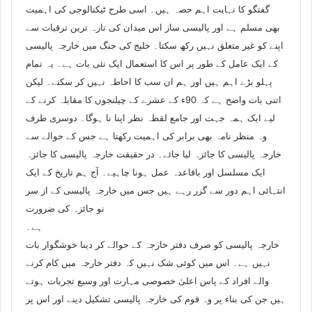
گفتگو کا نہایت اہم حصہ ہیں۔ اسی طرح ٹیکنالوجی کی اہمیت
بھی مسلم ہے اور پالیسی ساز اس میدان کی تازہ ترین ترقیات سے
اپنے کو غیر متعلق نہیں رکھ سکتا۔ خلیج کی جنگ میں خارجہ پالیسی
کے ایک عامل کے طور پر اس کا استعمال ایک نئی بات ہے۔ یہ تمام
پہلو بڑے اہم ہیں اور ہم ان سب کا احاطہ نہیں کر سکتے۔ لیکن
اتنی بات واضح ہے کہ 90ء کے عشرے کے چیلنجوں کا مقابلہ کرنے کے
لیے ایک ہمہ جہت اور جامع لقطہ نظر اپنا نا ہوگا۔ دوسری طرف
وہ منظر نامہ بھی برابر کی اہمیت رکھتا ہے جس کے حوالے سے
خارجہ پالیسی کا جائزہ لیا جائے۔ در حقیقت خارجہ پالیسی کا جائزہ
ایک مسلسل اور باقاعدہ عمل ہونا چاہیے۔ آج ہم تاریخ کے ایک
انتہائی اہم دور سے گزر رہے ہیں جس میں خارجہ پالیسی کے از سر
نو جائزہ کی ضرورت
ہے۔
خارجہ پالیسی کو صرف دفتر خارجہ کے حوالے کر دینا خوشگوار بات
نہیں ہے۔ اس میں کوئی شک نہیں کہ دفتر خارجہ میں کام کرنے
والے افراد کے پاس اعلیٰ خصوصی مہارت اور وسیع تجربات ہوتے
ہیں جن کی بناء پر وہ قوم کی خارجہ پالیسی تشکیل دینے اور اس پر