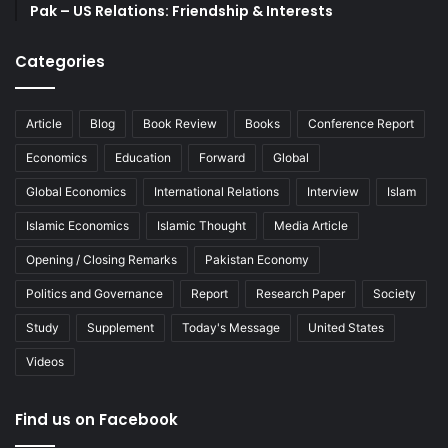
Pak – US Relations: Friendship & Interests
Categories
Article
Blog
Book Review
Books
Conference Report
Economics
Education
Forward
Global
Global Economics
International Relations
Interview
Islam
Islamic Economics
Islamic Thought
Media Article
Opening / Closing Remarks
Pakistan Economy
Politics and Governance
Report
Research Paper
Society
Study
Supplement
Today's Message
United States
Videos
Find us on Facebook