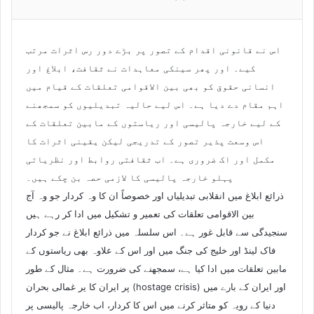
اس نے قانونی اقدام کے تصور پر بڑے دور رس اثرات مرتب
کیے۔ اور پھر سینکی معاہدات نے ثقافت، ابلاغ اور
انسانی حقوق کو بھی بین الاقوامی تعلقات کے قیام میں
اہم مقام دے دیا ہے۔ اس لیے حالیہ تبدیلیوں کو سمجھنے
کے لیے خارجہ پالیسی اور ریاستوں کے مابین تعلقات کے
اس وسعت پذیر تصور کے تدریجی لیکن یقینی اثرات کا
مکمل اور اک ضروری ہے۔ اب ثقافتی روابط اور نظریاتی
پہلو خارجہ پالیسی کا لازمی حصہ بن چکے ہیں۔
ذرائع ابلاغ میں انقلابی تبدیلیاں اور خصوصاً ان کا وہ کردار جو وہ آج
بین الاقوامی تعلقات کی تعمیر و تشکیل میں ادا کر رہے ہیں
سنجیدگی سے قابل غور ہے۔ اس سلسلہ میں ذرائع ابلاغ نے جو کردار
فاک لینڈ اور خلیج کی جنگ میں اور اس کے علاوہ بھی ریاستوں کے
مابین تعلقات میں ادا کیا ہے، سمجھنے کی ضرورت ہے۔ مثال کے طور
پر ایران کا یر غمالی بحران (hostage crisis) اور ایران کے بارے میں
دنیا کے رویہ کو متاثر کرنے میں اس کا کردار، اب خارجہ پالیسی پر