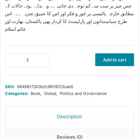
جس چیز پر سب سے کم توجہ دی جاتی ہے وہ بدلے ہوئے حالات کے
مطابق خارجہ پالیسی پر غور و فکر اور اس کا عمیق تجزیہ ہے۔ اس
طرح سیاستدانوں اور پارلیمنٹ کا کردار بھی پاکستان، بھارت اور
عالم اسلام
پاکستان
Add to cart
بھارت
اور
عالم
اسلام
SKU:
6849817303b2c8619f33cae6
Foreword
Categories:
Book
,
Global
,
Politics and Governance
quantity
Description
Reviews (0)