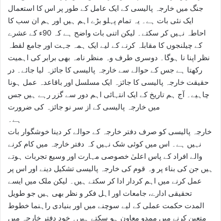
جنگ میں خارجہ پالیسی کے ایک عامل کے طور پر اس کا استعمال
ایک نئی بات ہے۔ یہ تمام پہلو بڑے اہم ہیں اور ہم ان سب کا
احاطہ نہیں کر سکتے۔ لیکن اتنی بات واضح ہے کہ 90ء کے عشرے
کے چیلنجوں کا مقابلہ کرنے کے لیے ایک ہمہ جہت اور جامع لقطہ
نظر اپنا نا ہوگا۔ دوسری طرف وہ منظر نامہ بھی برابر کی اہمیت
رکھتا ہے جس کے حوالے سے خارجہ پالیسی کا جائزہ لیا جائے۔ در
حقیقت خارجہ پالیسی کا جائزہ ایک مسلسل اور باقاعدہ عمل ہونا
چاہیے۔ آج ہم تاریخ کے ایک انتہائی اہم دور سے گزر رہے ہیں جس
میں خارجہ پالیسی کے از سر نو جائزہ کی ضرورت
ہے۔
خارجہ پالیسی کو صرف دفتر خارجہ کے حوالے کر دینا خوشگوار بات
نہیں ہے۔ اس میں کوئی شک نہیں کہ دفتر خارجہ میں کام کرنے
والے افراد کے پاس اعلیٰ خصوصی مہارت اور وسیع تجربات ہوتے
ہیں جن کی بناء پر وہ قوم کی خارجہ پالیسی تشکیل دینے اور اس پر
عمل کرنے میں اہم کردار ادا کر سکتے ہیں۔ لیکن ملک میں ایسے
تحقیقی ادارے، جامعات اور اہل فکر و نظر بھی ہیں جو طویل
المدت حکمت عملی کے لیے سوچنے میں اور بنیادی راہنما خطوط
متعین کرنے میں ممدو معاون ہو سکتے ہیں۔ خود دفتر خارجہ میں