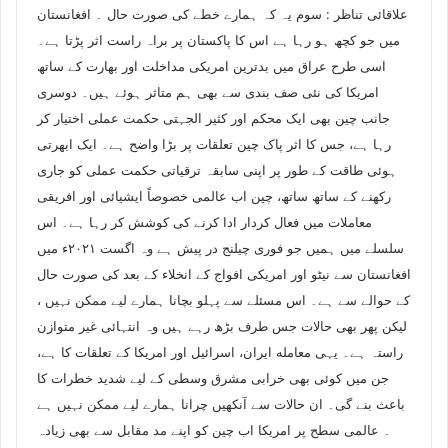
علاقائی تناظر : سوم یہ کہ ہمارے خطے کی صورت حال ۔ افغانستان
میں جو کچھ ہو رہا ہے اس کا پاکستان پر براہ راست اثر پڑتا ہے۔
اسی طرح عراق میں بدترین امریکی مداخلت اور بھارت کے ساتھ
امریکا کی نئی صف بندی سے بھی ہم متاثر ہوئے ہیں۔ دوسری
جانب چین بھی ایک محکم اور کثیر الجہتی حکمت عملی اختیار کر
رہا ہے، جس کا اثر پاک چین تعلقات پر بڑا واضح ہے۔ ایک ابھرتی
ہوئی طاقت کے طور پر اپنی سابقہ ترقیاتی حکمت عملی کو جاری
رکھنے کے ساتھ ساتھ، چین اب عالمی خصوصاً ایشیائی اور افریقی
معاملات میں فعال کردار ادا کرنے کی کوشش کر رہا ہے۔ اس
سلسلے میں ہمیں جو فوری چیلنج در پیش ہے وہ اگست ۲۰۲۱ء میں
افغانستان سے نیٹو اور امریکی افواج کے انخلاء کے بعد کی صورت حال
کے حوالے سے ہے۔ اس مسئلے سے پہلو بچانا ہمارے لیے ممکن نہیں ،
لیکن پھر بھی حالات جس طرف بڑھ رہے ہیں وہ انتہائی غیر متوازن
راستہ ہے۔ یہی معامله ایران، اسرائیل اور امریکا کے تعلقات کا ہے،
جن میں کوئی بھی خرابی مشرق وسطی کے لیے شدید خطرات کا
باعث بنے گی۔ ان حالات سے آنکھیں چرانا ہمارے لیے ممکن نہیں ہے
۔ عالمی سطح پر امریکا اب چین کو اپنے مد مقابل سے بھی زیادہ