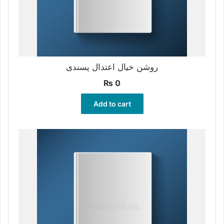
روشن خیال اعتدال پسندی
₨
0
Add to cart