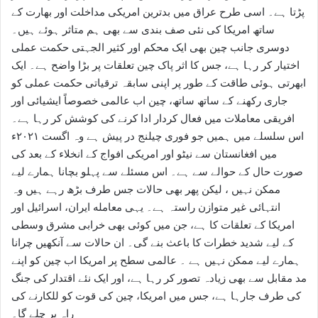
پڑتا ہے۔ اسی طرح عراق میں بدترین امریکی مداخلت اور بھارت کے
ساتھ امریکا کی نئی صف بندی سے بھی ہم متاثر ہوئے ہیں۔
دوسری جانب چین بھی ایک محکم اور کثیر الجہتی حکمت عملی
اختیار کر رہا ہے، جس کا اثر پاک چین تعلقات پر بڑا واضح ہے۔ ایک
ابھرتی ہوئی طاقت کے طور پر اپنی سابقہ ترقیاتی حکمت عملی کو
جاری رکھنے کے ساتھ ساتھ، چین اب عالمی خصوصاً ایشیائی اور
افریقی معاملات میں فعال کردار ادا کرنے کی کوشش کر رہا ہے۔
اس سلسلے میں ہمیں جو فوری چیلنج در پیش ہے وہ اگست ۲۰۲۱ء
میں افغانستان سے نیٹو اور امریکی افواج کے انخلاء کے بعد کی
صورت حال کے حوالے سے ہے۔ اس مسئلے سے پہلو بچانا ہمارے لیے
ممکن نہیں ، لیکن پھر بھی حالات جس طرف بڑھ رہے ہیں وہ
انتہائی غیر متوازن راستہ ہے۔ یہی معامله ایران، اسرائیل اور
امریکا کے تعلقات کا ہے، جن میں کوئی بھی خرابی مشرق وسطی
کے لیے شدید خطرات کا باعث بنے گی۔ ان حالات سے آنکھیں چرانا
ہمارے لیے ممکن نہیں ہے ۔ عالمی سطح پر امریکا اب چین کو اپنے
مد مقابل سے بھی زیادہ تصور کر رہا ہے، اور ایک نئے اقتدار کی جنگ
کی طرف جارہا ہے، جس میں امریکا، چین کی قوت کو للکارنے کی
راہ پر چلے گا۔