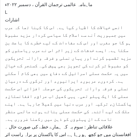
ماہنامہ عالمی ترجمان القرآن ، دسمبر ۲۰۲۲ء
L
اشارات
انھی خیالات کا اظہار کیا ہے۔ اس کا کہنا تھا کہ عرب
میں جمہوریت آنے سے اسلام کا سیاسی کردار مزید مضبوط
ہو گا جو مغرب اور اس کے مفادات کے لیے خطرے کا باعث بن
سکتا ہے۔ ایسے خدشات کے زیر اثر اس نے عرب ریاستوں کو
مزید تقسیم کرنے اور یہاں نسلی و فرقہ وارانہ تحریکوں
کو مضبوط تر کرنے کی تجویز بھی پیش کی۔ کسنجر کے خیال
میں یہ حکمت عملی اسرائیل کے دفاع میں بھی کام آ سکتی
ہے۔ کردوں، عربوں، ایرانیوں، اور ترکوں کے درمیان
نسلی و فرقہ وارانہ تحریکوں کی حوصلہ افزائی اس حکمت
عملی کا ایک پہلو تھی۔ یہی کھیل اب عراق، افغانستان،
پاکستان، ترکیہ اور عرب دنیا میں کھیلا جارہا ہے۔ اپنے
ملک کے لیے آئندہ کی حکمت عملی بناتے ہوئے عالمی منظر
نامے کے ان پہلوؤں کو ذہن میں رکھنا ضروری ہے۔
علاقائی تناظر : سوم یہ کہ ہمارے خطے کی صورت حال ۔
افغانستان میں جو کچھ ہو رہا ہے اس کا پاکستان پر براہ راست اثر