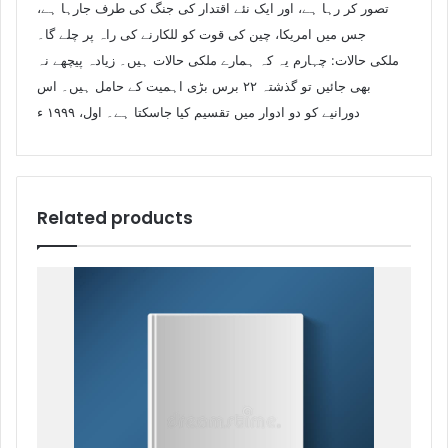
تصور کر رہا ہے، اور ایک نئے اقتدار کی جنگ کی طرف جارہا ہے،
جس میں امریکا، چین کی قوت کو للکارنے کی راہ پر چلے گا۔
ملکی حالات: چہارم یہ کہ ہمارے ملکی حالات ہیں۔ زیادہ پیچھے نہ
بھی جائیں تو گذشتہ ۲۲ برس بڑی اہمیت کے حامل ہیں۔ اس
دورانیے کو دو ادوار میں تقسیم کیا جاسکتا ہے۔ اول، ۱۹۹۹ ء
Related products