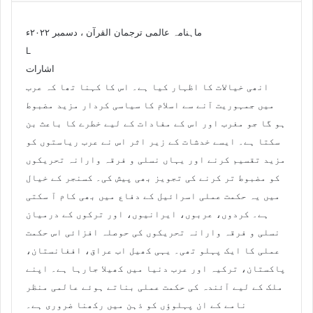
ماہنامہ عالمی ترجمان القرآن ، دسمبر ۲۰۲۲ء
L
اشارات
انھی خیالات کا اظہار کیا ہے۔ اس کا کہنا تھا کہ عرب
میں جمہوریت آنے سے اسلام کا سیاسی کردار مزید مضبوط
ہو گا جو مغرب اور اس کے مفادات کے لیے خطرے کا باعث بن
سکتا ہے۔ ایسے خدشات کے زیر اثر اس نے عرب ریاستوں کو
مزید تقسیم کرنے اور یہاں نسلی و فرقہ وارانہ تحریکوں
کو مضبوط تر کرنے کی تجویز بھی پیش کی۔ کسنجر کے خیال
میں یہ حکمت عملی اسرائیل کے دفاع میں بھی کام آ سکتی
ہے۔ کردوں، عربوں، ایرانیوں، اور ترکوں کے درمیان
نسلی و فرقہ وارانہ تحریکوں کی حوصلہ افزائی اس حکمت
عملی کا ایک پہلو تھی۔ یہی کھیل اب عراق، افغانستان،
پاکستان، ترکیہ اور عرب دنیا میں کھیلا جارہا ہے۔ اپنے
ملک کے لیے آئندہ کی حکمت عملی بناتے ہوئے عالمی منظر
نامے کے ان پہلوؤں کو ذہن میں رکھنا ضروری ہے۔