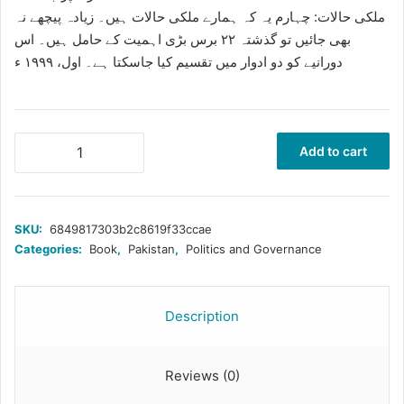
ملکی حالات: چہارم یہ کہ ہمارے ملکی حالات ہیں۔ زیادہ پیچھے نہ
بھی جائیں تو گذشتہ ۲۲ برس بڑی اہمیت کے حامل ہیں۔ اس
دورانیے کو دو ادوار میں تقسیم کیا جاسکتا ہے۔ اول، ۱۹۹۹ ء
پاکستان
Add to cart
کے
سیاسی،
آئینی
اور
SKU:
6849817303b2c8619f33ccae
انتظامی
Categories:
Book
,
Pakistan
,
Politics and Governance
مسائل
quantity
Description
Reviews (0)