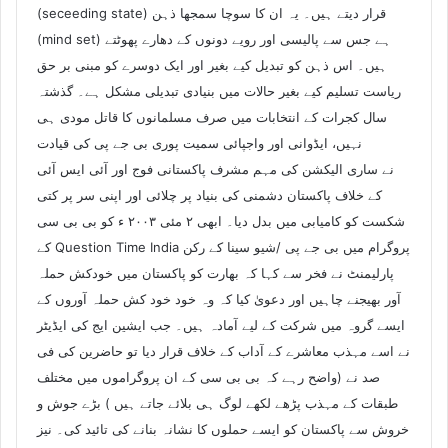
(seceeding state) قرار دیتے ہیں۔ یہ ان کا سوچا سمجھا ذہن
(mind set) ہے جس سے پالیسی اور رویے دونوں کے دھارے پھوٹتے
ہیں۔ اس ذہن کو تبدیل کیے بغیر اور ایک دوسرے کو مبنی بر حق
ریاست تسلیم کیے بغیر حالات میں بنیادی تبدیلی مشکل ہے۔ گذشتہ
سال کجرات کے انتخابات میں صرف مسلمانوں کا قاتل مودی ہی
نہیں، ایڈوانی اور واجپائی سمیت پوری بی جے پی کی قیادت
نے ساری الیکشن کی مہم مشرف پاکستانی فوج اور آئی ایس آئی
کے خلاف پاکستان دشمنی کی بنیاد پر چلائی اور اپنی سر پر کتی
شکست کو کامیابی میں بدل دیا۔ ابھی ۲ مئی ۲۰۰۳ ء کو بی بی سی
کے Question Time India پروگرام میں بی جے پی /شیو سینا کے رکن
پارلیمنٹ نے فخر سے کہا کہ بھارت کو پاکستان میں خودکش حملہ
آور بھیجنے چاہیں اور دعویٰ کیا کہ وہ خود خود کش حملہ آوروں کے
ایسے گروہ میں شرکت کے لیے آمادہ ہیں۔ جب ایشین ایج کی ایڈیٹر
نے اسے مہذب معاشرے کے آداب کے خلاف قرار دیا تو حاضرین کی فی
صد نے (واضح رہے کہ بی بی سی کے ان پروگراموں میں مختلف
طبقات کے مہذب پڑھے لکھے لوگ ہی بلائے جاتے ہیں ) بڑے جوش و
خروش سے پاکستان کو ایسے حملوں کا نشانہ بنانے کی تائید کی۔ نیز