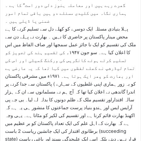
گھرے رہے ہیں اور معاملہ ہنوز دلی دور است“ کا ہے ۔
ہماری نگاہ میں کلیدی مسئلے دو ہیں باقی تمام امور
ضمنی یا ڈیلی ہیں ۔
پہلا بنیادی مسئلہ ایک دوسرے کو کھلے دل سے تسلیم کرنے کا ہے
محض مینار پاکستان پر حاضری کا نہیں ۔ بھارت نے پہلے دن سے
ملک کی تقسیم کو ایک نا جائز عمل سمجھا اور صاف الفاظ میں اس
کا اعلان کیا ہے۔ سو جون ۱۹۴۷ء کی تقسیم ہند کی تجویز کو
تسلیم کرتے ہوئے کانگریس کی ورکنگ کمیٹی اور اس کی
تمام لیڈرشپ نے کھلے لفظوں میں کہا تھا کہ یہ عارضی ہے
اور بھارت کو پھر ایک ہوتا ہے۔ ۱۹۷۱ء میں مشرقی پاکستان
کو بہ زور ہماری اپنی غلطیوں کے سہارے ) پاکستان سے جدا کرنے پر
اندرا گاندھی نے اعلان کیا تھا کہ آج ہم نے مسلمانوں سے ان کے ہزار
سالہ اقتداراور تقسیم ملک کے ظلم دونوں کا بدلہ لے لیا۔ بی جے پی
آرایس ایس اور ہندو بنیاد پرست جماعتوں کا منشور ہی یہ ہے کہ
اکھنڈ بھارت قائم کرنا ہے اور تقسیم کی لکیر کو مٹاتا ہے۔ یہی وجہ
ہے کہ بھارت کے اہل علم کی ایک تعداد پاکستان کو بر عظیم میں
برطانوی اقتدار کی ایک جانشین ریاست 2 باست (succeeding
state) قرار نہیں دیتے بلکہ اسے ایک علیحدگی پسند اور باغی ریاست