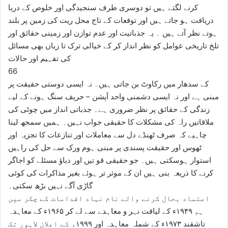
کرنے لگتے ہیں تو دوسری طرف سنجیدگی اور خلوص کے دریا
دریافت ہو جاتے ہیں اور توقعات کے تاج محل ریت کی زمین پر بلند
ہوتے نظر آتے ہیں ۔ یہ جذباتیت اور عدم توازن اور زمینی حقائق اور
تلخ تاریخی عوامل کو نظر انداز کر کے خیالی ترک تا زیاں بھی مسائل
کی تفہیم اور حالات
66
کے سدھار میں رکاوٹ بن جاتی ہیں۔ نہ ایسی دوستی حقیقت پر
مبنی ہے اور نہ ایسی دشمنی واحد آپشن – حریف سنگ ہونے کے لیے
زندگی کے حقائق پر نظر ضروری ہے۔ جذباتی انداز میں چوٹی کی
ملاقاتیں راہ کی مشکلات کا حقیقی جواب نہیں۔ ہمیں سمجھ لینا
چاہیے کہ صرف ٹھنڈے دل سے معاملات اور تنازعات کا تجزیہ اور
ٹھوس اور حقیقت پسندی پر مبنی ہوم ورک سے حل کی راہیں
استوار ہوسکتی ہیں۔ جو حقیقی قو تیں اور دباؤ مسئلے کو اجاگر
کرنے کا ذریعہ بنی ہیں ان کے موثر تر ہوئے بغیر مذاکرات کی کوئی
گاڑی آگے نہیں بڑھ سکتی۔
اعتماد بحال کرنے والے نام نہاد اقدامات کے چکر میں
ہم ۱۹۴۹ء کے لیاقت نہر و معاہدے سے لے کر ۱۹۶۵ء کے معاہدہ
تاشقند ۱۹۷۳ء کے شملہ معاہدہ اور ۱۹۹۹ء کے اعلان لاہور تک