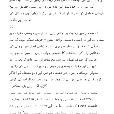
آتے ہیں ۔ یہ جذباتیت اور عدم توازن اور زمینی حقائق اور تلخ
تاریخی عوامل کو نظر انداز کر کے خیالی ترک تا زیاں بھی مسائل کی
تفہیم اور حالات
66
کے سدھار میں رکاوٹ بن جاتی ہیں۔ نہ ایسی دوستی حقیقت پر
مبنی ہے اور نہ ایسی دشمنی واحد آپشن – حریف سنگ ہونے کے لیے
زندگی کے حقائق پر نظر ضروری ہے۔ جذباتی انداز میں چوٹی کی
ملاقاتیں راہ کی مشکلات کا حقیقی جواب نہیں۔ ہمیں سمجھ لینا
چاہیے کہ صرف ٹھنڈے دل سے معاملات اور تنازعات کا تجزیہ اور
ٹھوس اور حقیقت پسندی پر مبنی ہوم ورک سے حل کی راہیں
استوار ہوسکتی ہیں۔ جو حقیقی قو تیں اور دباؤ مسئلے کو اجاگر
کرنے کا ذریعہ بنی ہیں ان کے موثر تر ہوئے بغیر مذاکرات کی کوئی
گاڑی آگے نہیں بڑھ سکتی۔
اعتماد بحال کرنے والے نام نہاد اقدامات کے چکر میں
ہم ۱۹۴۹ء کے لیاقت نہر و معاہدے سے لے کر ۱۹۶۵ء کے معاہدہ
تاشقند ۱۹۷۳ء کے شملہ معاہدہ اور ۱۹۹۹ء کے اعلان لاہور تک
گھرے رہے ہیں اور معاملہ ہنوز دلی دور است“ کا ہے ۔