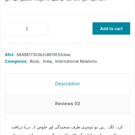
پاک
Add to cart
بھارت
مذاکرات
اور
مسئلہ
SKU:
6849817303b2c8619f33cbac
کشمیر
Categories:
Book
,
India
,
International Relations
quantity
Description
Reviews (0)
کرنے لگتے ہیں تو دوسری طرف سنجیدگی اور خلوص کے دریا دریافت
ہو جاتے ہیں اور توقعات کے تاج محل ریت کی زمین پر بلند ہوتے نظر