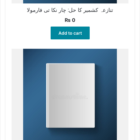
تنازعہ کشمیر کا حل: چار نکا تی فارمولا
₨
0
Add to cart