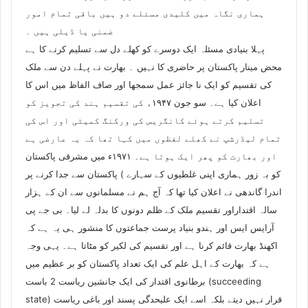
ہماری نگاہ میں کلیدی مسئلے دو ہیں باقی تمام امور
ضمنی یا ڈیلی ہیں ۔
پہلا بنیادی مسئلہ ایک دوسرے کو کھلے دل سے تسلیم کرنے کا ہے
محض مینار پاکستان پر حاضری کا نہیں ۔ بھارت نے پہلے دن سے ملک
کی تقسیم کو ایک نا جائز عمل سمجھا اور صاف الفاظ میں اس کا
اعلان کیا ہے۔ سو جون ۱۹۴۷ء کی تقسیم ہند کی تجویز کو
تسلیم کرتے ہوئے کانگریس کی ورکنگ کمیٹی اور اس کی
تمام لیڈرشپ نے کھلے لفظوں میں کہا تھا کہ یہ عارضی ہے
اور بھارت کو پھر ایک ہوتا ہے۔ ۱۹۷۱ء میں مشرقی پاکستان
کو بہ زور ہماری اپنی غلطیوں کے سہارے ) پاکستان سے جدا کرنے پر
اندرا گاندھی نے اعلان کیا تھا کہ آج ہم نے مسلمانوں سے ان کے ہزار
سالہ اقتداراور تقسیم ملک کے ظلم دونوں کا بدلہ لے لیا۔ بی جے پی
آرایس ایس اور ہندو بنیاد پرست جماعتوں کا منشور ہی یہ ہے کہ
اکھنڈ بھارت قائم کرنا ہے اور تقسیم کی لکیر کو مٹاتا ہے۔ یہی وجہ
ہے کہ بھارت کے اہل علم کی ایک تعداد پاکستان کو بر عظیم میں
برطانوی اقتدار کی ایک جانشین ریاست 2 باست (succeeding
state) قرار نہیں دیتے بلکہ اسے ایک علیحدگی پسند اور باغی ریاست