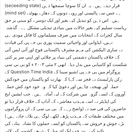
(seceeding state) قرار دیتے ہیں۔ یہ ان کا سوچا سمجھا ذہن
(mind set) ہے جس سے پالیسی اور رویے دونوں کے دھارے پھوٹتے
ہیں۔ اس ذہن کو تبدیل کیے بغیر اور ایک دوسرے کو مبنی بر حق
ریاست تسلیم کیے بغیر حالات میں بنیادی تبدیلی مشکل ہے۔ گذشتہ
سال کجرات کے انتخابات میں صرف مسلمانوں کا قاتل مودی ہی
نہیں، ایڈوانی اور واجپائی سمیت پوری بی جے پی کی قیادت
نے ساری الیکشن کی مہم مشرف پاکستانی فوج اور آئی ایس آئی
کے خلاف پاکستان دشمنی کی بنیاد پر چلائی اور اپنی سر پر کتی
شکست کو کامیابی میں بدل دیا۔ ابھی ۲ مئی ۲۰۰۳ ء کو بی بی سی
کے Question Time India پروگرام میں بی جے پی /شیو سینا کے
رکن پارلیمنٹ نے فخر سے کہا کہ بھارت کو پاکستان میں خودکش
حملہ آور بھیجنے چاہیں اور دعویٰ کیا کہ وہ خود خود کش حملہ
آوروں کے ایسے گروہ میں شرکت کے لیے آمادہ ہیں۔ جب ایشین ایج
کی ایڈیٹر نے اسے مہذب معاشرے کے آداب کے خلاف قرار دیا تو
حاضرین کی فی صد نے (واضح رہے کہ بی بی سی کے ان پروگراموں
میں مختلف طبقات کے مہذب پڑھے لکھے لوگ ہی بلائے جاتے ہیں )
بڑے جوش و خروش سے پاکستان کو ایسے حملوں کا نشانہ بنانے کی
تائید کی۔ نیز جب ایک ای میل کے ذریعے کشمیر کی لائن