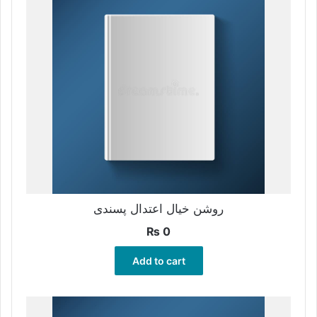
روشن خیال اعتدال پسندی
₨
0
Add to cart