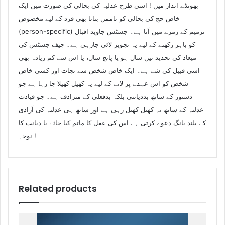
بھونڈے انداز میں ! اسی طرح عدلیہ کی بحالی کی صورت میں ایک
خاص حج کی بحالی کو ناممن بنانا بھی فرد کے لیے مخصوص
(person-specific) ترمیم کے زمرے میں آتا ہے۔ جسٹس جاوید اقبال
کو باہر رکھنے کے لیے یہ تجویز لائی جارہی ہے۔ چیف جسٹس کی
میعاد کی تحدید تین سال ہو یا پانچ سال، یا اس سے کم زیادہ بھی
اسی قبیل کی شے ہے۔ ایک خاص شخص سے نجات اور کسی خاص
شخص کو اس عہدے پر لانے کے لیے یہ کھیل کھیلا جا رہا ہے جو
دستور کے ساتھ بددیانتی بلکہ بدفعلی کے مترادف ہے۔ جو قیادت
عدلیہ کے ساتھ یہ کھیل کھیل رہی ہے اور ساتھ ہی عدلیہ کی آزادی
کے بلند بانگ دعوے کرتی ہے اس کی عقل کا ماتم کیا جائے یا دیانت کا
نوحہ !
Related products