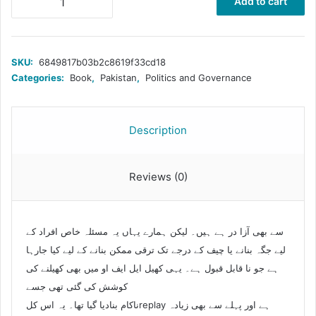
Add to cart
پارٹی
کا
دستوری
تماشا
SKU:
6849817b03b2c8619f33cd18
quantity
Categories:
Book
,
Pakistan
,
Politics and Governance
Description
Reviews (0)
سے بھی آزا در ہے ہیں۔ لیکن ہمارے یہاں یہ مسئلہ خاص افراد کے
لیے جگہ بنانے یا چیف کے درجے تک ترقی ممکن بنانے کے لیے کیا جارہا
ہے جو نا قابل قبول ہے۔ یہی کھیل ایل ایف او میں بھی کھیلنے کی
کوشش کی گئی تھی جسے
ناکام بنادیا گیا تھا۔ یہ اس کلreplay ہے اور پہلے سے بھی زیادہ