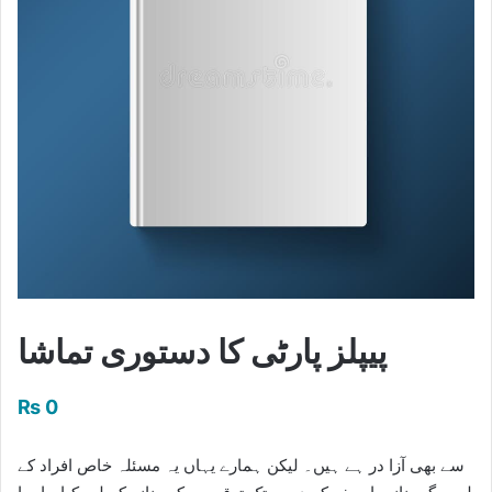
پیپلز پارٹی کا دستوری تماشا
₨
0
سے بھی آزا در ہے ہیں۔ لیکن ہمارے یہاں یہ مسئلہ خاص افراد کے