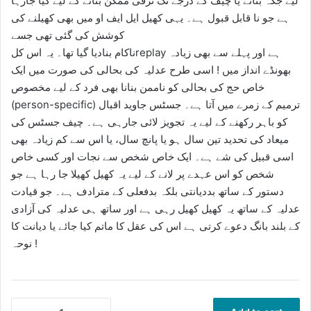
لیے جگہ بنانے یا چیف کے درجے تک ترقی ممکن بنانے کے لیے کیا جارہا
ہے جو نا قابل قبول ہے۔ یہی کھیل ایل ایف او میں بھی کھیلنے کی
کوشش کی گئی تھی جسے
ناکام بنادیا گیا تھا۔ یہ اس کلreplay ہے اور پہلے سے بھی زیادہ
بھونڈے انداز میں ! اسی طرح عدلیہ کی بحالی کی صورت میں ایک
خاص حج کی بحالی کو ناممن بنانا بھی فرد کے لیے مخصوص
(person-specific) ترمیم کے زمرے میں آتا ہے۔ جسٹس جاوید اقبال
کو باہر رکھنے کے لیے یہ تجویز لائی جارہی ہے۔ چیف جسٹس کی
میعاد کی تحدید تین سال ہو یا پانچ سال، یا اس سے کم زیادہ بھی
اسی قبیل کی شے ہے۔ ایک خاص شخص سے نجات اور کسی خاص
شخص کو اس عہدے پر لانے کے لیے یہ کھیل کھیلا جا رہا ہے جو
دستور کے ساتھ بددیانتی بلکہ بدفعلی کے مترادف ہے۔ جو قیادت
عدلیہ کے ساتھ یہ کھیل کھیل رہی ہے اور ساتھ ہی عدلیہ کی آزادی
کے بلند بانگ دعوے کرتی ہے اس کی عقل کا ماتم کیا جائے یا دیانت کا
نوحہ !
پیپلز