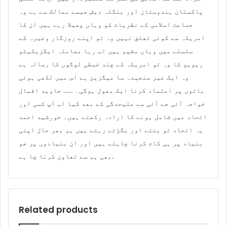
پاکستان ہندوستان اور بنگلہ دیش جیسے ممالک سے ہے وہ
جماعت اسلامی کے نظریات کو وہاں پھیلا رہے ہیں ان کا
امریکہ سے کوئی تعلق نہیں وہ تو اپنے روزگار وغیرہ کے
سلسلے میں وہاں مقیم ہیں اب رہا معاملہ ایگزیکیٹو
ریویو کا وہ تو امریکہ کے چند خبطی لوگوں کا رسالہ ہے
وہ ایک غیر سنجیدہ سا میگزین ہے اس میں لکھی ہوئی
باتوں پر اعتماد کرنا ایک بھول ہوگی۔ ….. جاوید اقبال
خواجہ آئی جے آئی سے علیحدگی کے بعد کیا اب آپ کسی اور
اتحاد میں شامل ہونے کا ارادہ رکھتے ہیں۔ خورشید احمد
یہ اتحاد تو بنتے اور بگڑتے رہتے ہیں ہم بھر حال اپنی
بنیاد پر ہی کام کرنا چاہتے ہیں اور ان بنیادوں پر جو
بھی ہم سے تعاون کرنا چا ہے.
Related products