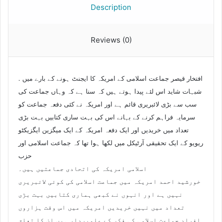
حکومت
Description
جیسی
ہے۔
quantity
Reviews (0)
. افتخار قیصر جماعت اسلامی کے امریکہ کا ایجنٹ ہونے کے بارے میں
شبہات شاید اس لئے پیدا ہوتے ہیں کہ سنا ہے کہ وہاں جماعت کی
سب سے بڑی لائبریری قائم ہے اور امریکہ نے کئی دفعہ جماعت کو
سرمایہ فراہم کرنے کے بہانے اس کی بہت ساری کتابیں بہت بڑی
تعداد میں خریدیں اور ایک دفعہ امریکہ کے ایک میگزین ایگزیکٹو
ریویو کے ایک تحقیقی آرٹیکل میں لکھا ہوا تھا کہ جماعت اسلامی اور
حزب
اسلامی امریکہ کی اتحادی جماعتیں ہیں۔
خورشید احمد امریکہ میں جماعت اسلامی کی کوئی لائبریری
نہیں ہے اور انہوں نے کبھی ہماری کتابیں بہت بڑی
تعداد میں نہیں خریدیں امریکہ میں اس وقت ہزاروں
افراد جماعت اسلامی کی فکر کے علمبردار ہیں ان کا تعلق