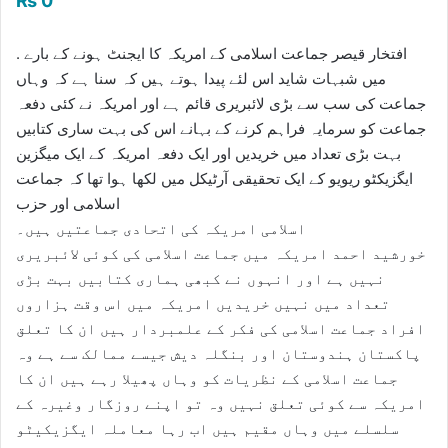
₨
0
. افتخار قیصر جماعت اسلامی کے امریکہ کا ایجنٹ ہونے کے بارے
میں شبہات شاید اس لئے پیدا ہوتے ہیں کہ سنا ہے کہ وہاں
جماعت کی سب سے بڑی لائبریری قائم ہے اور امریکہ نے کئی دفعہ
جماعت کو سرمایہ فراہم کرنے کے بہانے اس کی بہت ساری کتابیں
بہت بڑی تعداد میں خریدیں اور ایک دفعہ امریکہ کے ایک میگزین
ایگزیکٹو ریویو کے ایک تحقیقی آرٹیکل میں لکھا ہوا تھا کہ جماعت
اسلامی اور حزب
اسلامی امریکہ کی اتحادی جماعتیں ہیں۔
خورشید احمد امریکہ میں جماعت اسلامی کی کوئی لائبریری
نہیں ہے اور انہوں نے کبھی ہماری کتابیں بہت بڑی
تعداد میں نہیں خریدیں امریکہ میں اس وقت ہزاروں
افراد جماعت اسلامی کی فکر کے علمبردار ہیں ان کا تعلق
پاکستان ہندوستان اور بنگلہ دیش جیسے ممالک سے ہے وہ
جماعت اسلامی کے نظریات کو وہاں پھیلا رہے ہیں ان کا
امریکہ سے کوئی تعلق نہیں وہ تو اپنے روزگار وغیرہ کے
سلسلے میں وہاں مقیم ہیں اب رہا معاملہ ایگزیکیٹو