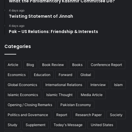
What the Parliamentary Kashmir Committee Do?
4 days ago
Twisting Statement of Jinnah
4 days ago
Pak – US Relations: Friendship & Interests
Categories
Article
Blog
Book Review
Books
Conference Report
Economics
Education
Forward
Global
Global Economics
International Relations
Interview
Islam
Islamic Economics
Islamic Thought
Media Article
Opening / Closing Remarks
Pakistan Economy
Politics and Governance
Report
Research Paper
Society
Study
Supplement
Today's Message
United States