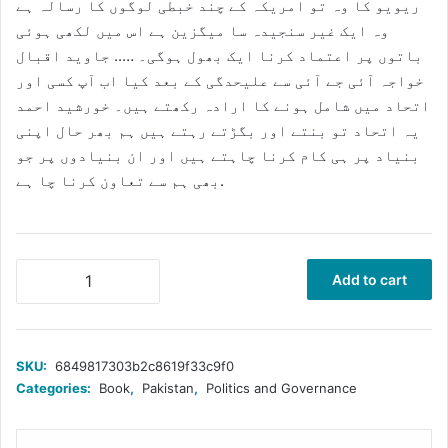
ریویو کا وہ تو امریکہ کے چند خبطی لوگوں کا رسالہ ہے
وہ ایک غیر سنجیدہ سا میگزین ہے اس میں لکھی ہوئی
باتوں پر اعتماد کرنا ایک بھول ہوگی۔ ….. جاوید اقبال
خواجہ آئی جے آئی سے علیحدگی کے بعد کیا اب آپ کسی اور
اتحاد میں شامل ہونے کا ارادہ رکھتے ہیں۔ خورشید احمد
یہ اتحاد تو بنتے اور بگڑتے رہتے ہیں ہم بھر حال اپنی
بنیاد پر ہی کام کرنا چاہتے ہیں اور ان بنیادوں پر جو
بھی ہم سے تعاون کرنا چا ہے.
کرپشن
Add to cart
کی
موجودہ
صورت
حال
SKU:
6849817303b2c8619f33c9f0
پیپلز
Categories:
Book
,
Pakistan
,
Politics and Governance
پارٹی
کے
دور