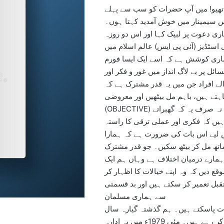
ساتھیو! میں آپ حضرات کو سب سے پہلے
 سیمینار میں خوش آمدید کہتا ہوں۔
اری دعوت پر لبیک کہا اور اس دو روزہ
سٹڈیز (آئی پی ایس) عالم اسلام میں
ش ہے کہ اسے ایک ایسا فورم (FORUM) بنائیں جہاں ملی
ائل پر بے لاگ انداز میں غور و فکر اور
لے افراد جن میں یہ قدر مشترک ہے کہ
ہتے ہیں، باہم مل بیٹھیں اور معروضی
(OBJECTIVE) انداز میں حقائق کا مطالعہ کریں۔ ہم اختلاف سے نہ صرف یہ کہ گھبراتے
یں کہ فکری اور عملی ترقی کا راستہ
س لیے اس بات کی ضرورت ہے کہ ہمارا
تھ مل کر بیٹھ سکیں۔ جو قدر مشترک
ہمارے درمیان اختلاف ہے وہاں ہم ایک
قع دیں کہ وہ اپنے خیالات کا اظہار کر
ل تعمیر کر سکتے ہیں اور بد قسمتی
سے ہماری مسلمان
ت پاسکتے ہیں۔ ہم گذشتہ گیارہ سال
سے کام کر رہے ہیں۔ مئی 1979ء میں یہ ادارہ APPLIED POLICY RESEARCH کے ادارے