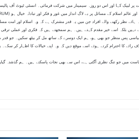
 پر لبیک کہا اور اس دو روزہ سیمینار میں شرکت فرمائی۔ انسٹی ٹیوٹ آف پالیسی
نظر رکھنے والے افراد جن میں یہ قدر مشترک ہے کہ وہ اسلام اور امت مسلمہ کی بہتری چاہتے ہیں
 نہیں بلکہ اسے خیر مقدم کہتے ہیں۔ ہم سمجھتے ہیں کہ فکری اور عملی ترقی کا
سی پس منظر جو بھی ہو، ہم ایک دوسرے کے ساتھ مل کر بیٹھ سکیں۔ جو قدر م
ف رائے کا احترام کرتے ہوئے اسے موقع دیں کہ وہ اپنے خیالات کا اظہار کر سک