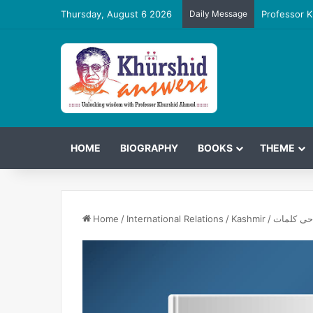
Thursday, August 6 2026
Daily Message
Professor K
HOME
BIOGRAPHY
BOOKS
THEME
احی کلمات
/
Kashmir
/
International Relations
/
Home