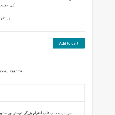
کی حیثیت 
یہ تقر
Add to cart
tions
,
Kashmir
میرے نہایت ہی قابل احترام بزرگو، دوستو اور سا