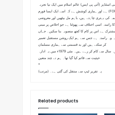
 اسٹڈیز (آئی پی ایس) عالم اسلام میں ایک نیا تجربہ
ہے اور ہماری کوشش ہے کہ اسے ایک ایسا فورم (FORUM) بنائیں جہاں ملی امور، قومی معاملات نیز پاکستان اور عالم اسلام کے مسائل پر بے لاگ انداز میں غور و فکر اور تبادلہ خیال ہو
، باہم مل بیٹھیں اور معروضی (OBJECTIVE) انداز میں حقائق کا
 راستہ اسی اختلاف سے پھوٹتا ہے جو اخلاص پر مبنی
شترک ہے اس پر کام کا کچھ منصوبہ بنا سکیں۔ جہاں
ے۔ یہ وہ راستہ ہے جس سے ہم ایک روشن مستقبل تعمیر
کر سکتے ہیں اور بد قسمتی سے ہماری مسلمان
سیاست میں جو تنگ نظری آگئی ہے، اس سے بھی نجات پاسکتے ہیں۔ ہم گذشتہ گیارہ سال سے کام کر رہے ہیں۔ مئی 1979ء میں یہ ادارہ APPLIED POLICY RESEARCH کے ادارے کی
حیثیت سے قائم کیا گیا تھا۔ ہم نے چند متعین
*
یہ تقریر ٹیپ سے منتقل کی گئی ہے۔ (مرتب)
Related products