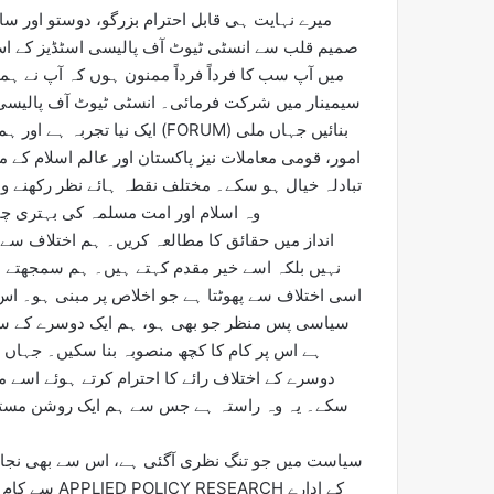
میرے نہایت ہی قابل احترام بزرگو، دوستو اور 
صمیم قلب سے انسٹی ٹیوٹ آف پالیسی اسٹڈیز کے اس
میں آپ سب کا فرداً فرداً ممنون ہوں کہ آپ نے ہم
سیمینار میں شرکت فرمائی۔ انسٹی ٹیوٹ آف پالیسی ا
ایک نیا تجربہ ہے اور ہماری کوش
امور، قومی معاملات نیز پاکستان اور عالم اسلام کے مس
تبادلہ خیال ہو سکے۔ مختلف نقطہ ہائے نظر رکھنے وا
وہ اسلام اور امت مسلمہ کی بہتری چا
نہیں بلکہ اسے خیر مقدم کہتے ہیں۔ ہم سمجھتے ہ
اسی اختلاف سے پھوٹتا ہے جو اخلاص پر مبنی ہو۔ ا
سیاسی پس منظر جو بھی ہو، ہم ایک دوسرے کے سا
ہے اس پر کام کا کچھ منصوبہ بنا سکیں۔ جہاں 
دوسرے کے اختلاف رائے کا احترام کرتے ہوئے اسے مو
سکے۔ یہ وہ راستہ ہے جس سے ہم ایک روشن مستقب
سیاست میں جو تنگ نظری آگئی ہے، اس سے بھی نجا