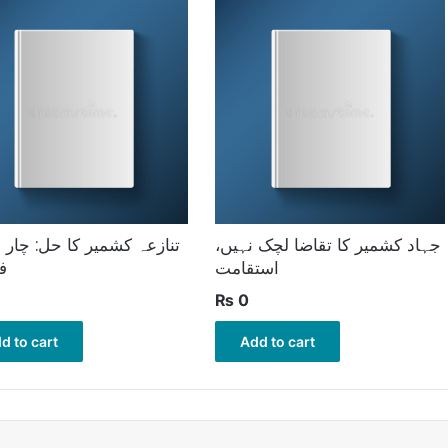
جہاد کشمیر کا تقاضا لچک نہیں،
تنازعہ کشمیر کا حل: چار ن
استقامت
ف
₨
0
d to cart
Add to cart