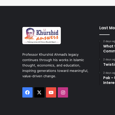
Last Mo
2 days a
What 
Commi
Professor Khurshid Ahmad’s legacy
2 days a
continues through his works in Islamic
Twist
thought, economics, and education,
inspiring generations toward meaningful,
2 days a
value-driven change.
Pak – 
Intere
Facebook
X
YouTube
Instagram