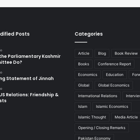
dified Posts
Categories
go
Article
Blog
Book Review
the Parliamentary Kashmir
ttee Do?
Books
Conference Report
go
Economics
Education
For
ing Statement of Jinnah
Global
Global Economics
go
US Relations: Friendship &
International Relations
Intervi
sts
Islam
Islamic Economics
Islamic Thought
Media Article
Opening / Closing Remarks
Pakistan Economy