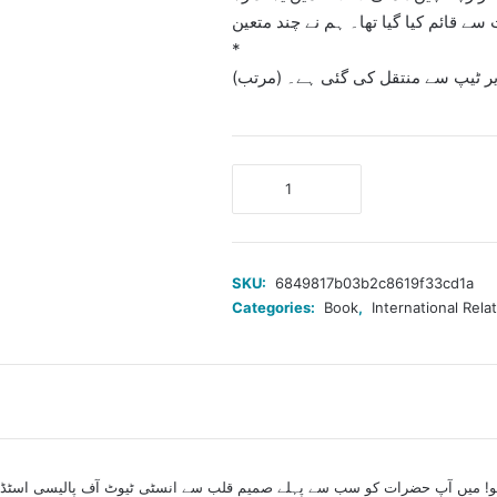
سے قائم کیا گیا تھا۔ ہم نے چند متعین
*
یر ٹیپ سے منتقل کی گئی ہے۔ (مرتب)
کشمیر
آزادی
کی
جدو
جہد
SKU:
6849817b03b2c8619f33cd1a
-
Categories:
Book
,
International Rela
افتتاحی
کلمات
quantity
تھیو! میں آپ حضرات کو سب سے پہلے صمیم قلب سے انسٹی ٹیوٹ آف پالیسی اسٹڈ