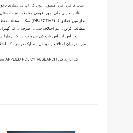
سب کا فرداً فرداً ممنون ہوں کہ آپ نے ہماری دعوت
سکے۔ مختلف نقطہ ہائے 
مطالعہ کریں۔ ہم اختلاف سے نہ صرف یہ کہ گھبراتے
ہو۔ اس لیے اس بات کی ضرورت ہے کہ ہمارا سیا
ہمارے درمیان اختلاف ہے وہاں ہم ایک دوسرے کے اختلا