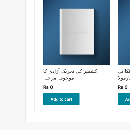
کا تی
کشمیر کی تحریک آزادی کا
ارمولا
موجودہ مرحلہ
₨
0
₨
0
Add to cart
Ad