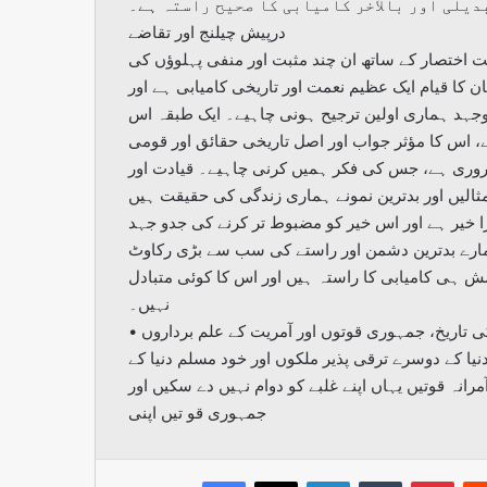
بدیلی اور بالآخر کامیابی کا صحیح راستہ ہے۔
درپیش چیلنج اور تقاضے
یت اختصار کے ساتھ ان چند مثبت اور منفی پہلوؤں کی
کا قیام ایک عظیم نعمت اور تاریخی کامیابی ہے اور
جہد ہماری اولین ترجیح ہونی چاہیے۔ ایک طبقہ اس
، اس کا مؤثر جواب اور اصل تاریخی حقائق اور قومی
ضروری ہے، جس کی فکر ہمیں کرنی چاہیے۔ قیادت اور
مثالیں اور بدترین نمونے ہماری زندگی کی حقیقت ہیں
ڑا خیر ہے اور اس خیر کو مضبوط تر کرنے کی جدو جہد
ارے بدترین دشمن اور راستے کی سب سے بڑی رکاوٹ
ش ہی کامیابی کا راستہ ہیں اور اس کا کوئی متبادل
نہیں۔
• جمہوری قوتوں اور آمریت میں کش مکش: گذشتہ ۷۰ برسوں کی تاریخ، جمہوری قوتوں اور آمریت کے علم برداروں
ا کے دوسرے ترقی پذیر ملکوں اور خود مسلم دنیا کے
مرانہ قوتیں یہاں اپنے غلبے کو دوام نہیں دے سکیں اور
جمہوری قو تیں اپنی
Facebook
X
LinkedIn
Tumblr
Pint