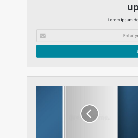
up
Lorem ipsum dol
Enter
your
Email
address
صدر
کا
اقدام
اور
جمہوری
استحکام