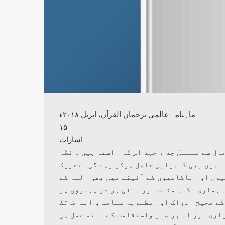
ماہنامہ عالمی ترجمان القرآن، اپریل ۲۰۱۸ء
۱۵
اشارات
ال سے مسلسل جد و جہد اس کا راستہ ہیں ۔ نظر
ا میں بھی کامیابی حاصل ہوکر رہے گی۔ تحریک
وں اور ناکامیوں کے آئینے میں بھی اللہ کے
 ہماری نگاہ مثبت اور منفی ہر دو پہلوؤں پر
کے صحیح ادراک اور مطلوبہ مقاصد و اہداف تک
یاری اور اس پر صبر واستقامت کے ساتھ عمل ہی