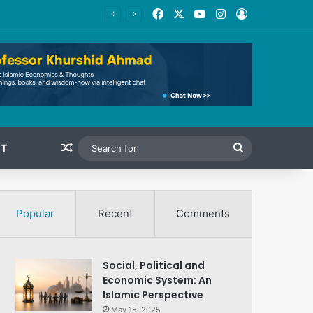
Facebook
X
YouTube
Instagram
Log In
Random Article
Search
T
for
Popular
Recent
Comments
Social, Political and
Economic System: An
Islamic Perspective
May 15, 2025