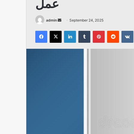
عمل
Send
admin
September 24, 2025
an
Facebook
X
LinkedIn
Tumblr
Pinterest
Reddit
email