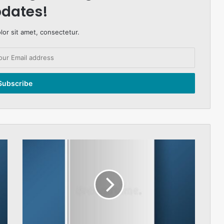
dates!
or sit amet, consectetur.
Refecctions
on
dissolution
Image