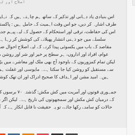
اصلاح اور ت
اس بنیادی یاد دہانی اور تذکیر کے ساتھ ہم چاہتے ہیں کہ نہا
طرف اشارہ کر دیں، جو اس وقت اہمیت کے حامل ہیں : پاکستان 
اس کی حفاظت، ترقی اور استحکام کے حصول کے لیے پیہم جدو
سلسلے میں جو ذہنی انتشار پھیلانے کی کوشش کر رہا ہے
مقاصد کے باب میں یکسوئی پیدا کرنے کے لیے اصلاح احوال 
عوام، افراد اور اداروں، ہر سطح پر خیر اور شر اور روشن 
لیکن تمام کمزوریوں کے باوجود آج بھی ملک اور معاشرے میں ب
سے مستقبل کو روشن کیا جا سکتا ہے۔ مایوسی اور غفلت ہم
ہیں۔ امید مشن اور اہداف کا صحیح ادراک اور ان تھک کوش
کے درمیان کش مکش اور سمجھوتوں کی تاریخ ہے۔ لیکن اگر دنی
حالات کو سامنے رکھا جائے، تو یہ حقیقت نا قابل انکار ہے کہ آ
erest
Reddit
VKontakte
Odnoklassniki
Pocket
Share via Email
Print