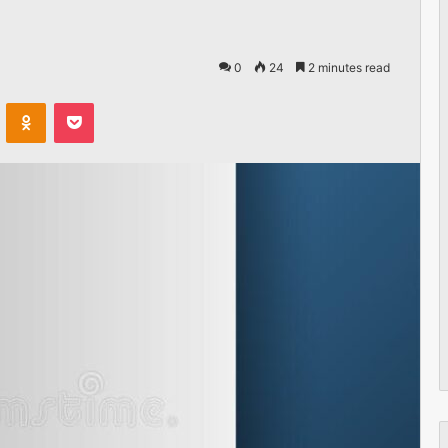
0
24
2 minutes read
VKontakte
Odnoklassniki
Pocket