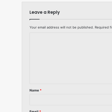
Leave a Reply
Your email address will not be published.
Required f
C
o
m
m
e
n
t
*
Name
*
Email
*