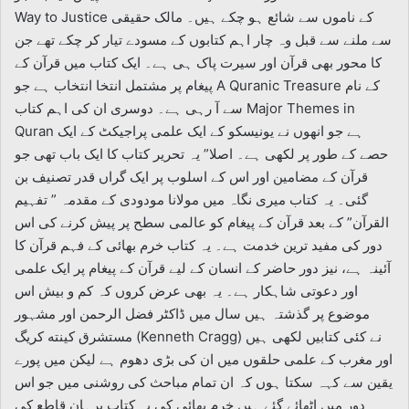
Way to Justice کے ناموں سے شائع ہو چکے ہیں۔ مالک حقیقی
سے ملنے سے قبل وہ چار اہم کتابوں کے مسودے تیار کر چکے تھے جن
کا محور بھی قرآن اور سیرت پاک ہی ہے۔ ایک کتاب میں قرآن کے
پیغام پر مشتمل انتخا انتخاب ہے جو A Quranic Treasure کے نام
سے آ رہی ہے۔ دوسری ان کی اہم کتاب Major Themes in
Quran ہے جو انھوں نے یونیسکو کے ایک علمی پراجیکٹ کے ایک
حصے کے طور پر لکھی ہے۔ اصلا” یہ تحریر کتاب کا ایک باب تھی جو
قرآن کے مضامین اور اس کے اسلوب پر ایک گراں قدر تصنیف بن
گئی۔ یہ کتاب میری نگاہ میں مولانا مودودی کے مقدمہ ” تفہیم
القرآن” کے بعد قرآن کے پیغام کو عالمی سطح پر پیش کرنے کی اس
دور کی مفید ترین خدمت ہے۔ یہ کتاب خرم بھائی کے فہم قرآن کا
آئینہ ہے، نیز دور حاضر کے انسان کے لیے قرآن کے پیغام پر ایک علمی
اور دعوتی شاہکار ہے۔ یہ بھی عرض کروں کہ کم و بیش اس
موضوع پر گذشتہ ہیں سال میں ڈاکٹر فضل الرحمن اور مشہور
مستشرق كينته کریگ (Kenneth Cragg) نے کئی کتابیں لکھی ہیں
اور مغرب کے علمی حلقوں میں ان کی بڑی دھوم ہے لیکن میں پورے
یقین سے کہہ سکتا ہوں کہ ان تمام مباحث کی روشنی میں جو اس
دور میں اٹھائے گئے ہیں خرم بھائی کی یہ کتاب برہان قاطع کی