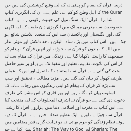
ذریعہ قرآن کے پیغام کو پہنچانے کے لیے وقیع کوششیں کی ہیں جن
کا اہل وطن کو کم ہی علم ہے۔ ان کی انگریزی کتاب the Quran
شاہراہ قرآن” ایک سنگ میل کی حیثیت رکھتی ہے۔ یہ کتاب
خصوصیت سے مغربی ممالک میں انگریزی دان طبقے کے لیے لکھی
گئی اور انگلستان اور پاکستان سے اس کے متعدد ایڈیشن شائع ہو
چکے ہیں۔ اس کتاب میں بڑے سادہ لیکن بے حد دلکش اور موثر انداز
میں اللہ کے بندوں کو قرآن سے جوڑنے اور انھیں قرآن کے پیغام کو
سمجھنے کا راستہ دکھایا گیا ہے۔ زندگی میں قرآن کے مقام سے لے
کر اس کی تلاوت، تفہیم، تعلیم اور تنفیذ تک ہر پہلو پر سیر حاصل
بحث کی گئی ہے۔ قرآن سے استفادے کے اصول اور اس کے عملی
طریقے کھول کر بیان کیے گئے ہیں۔ مزید مطالعہ ، تحقیق اور سب
سے بڑھ کر قرآن کے پیغام کو اپنی زندگیوں میں رچانے بہانے کے
اسلوب بیان کیے گئے ہیں اور پھر قاری کو اس مشن کی طرف
دعوت دی گئی ہے جو قرآن نے اشرف المخلوقات کے لیے منتخب کیا
ہے۔ اس کتاب نے مغرب اور اسلامی دنیا میں ہزاروں افراد کا رشتہ
قرآن سے جوڑا ہے اور یہ ایک عظیم صدقہ جاریہ ہے۔ قرآن کے دیے
ہوئے نظام زندگی کو خرم بھائی نے دو نہایت گراں قدر مضامین میں
پیش کیا ہے جو Shariah: The Way to God اور Shariah: The