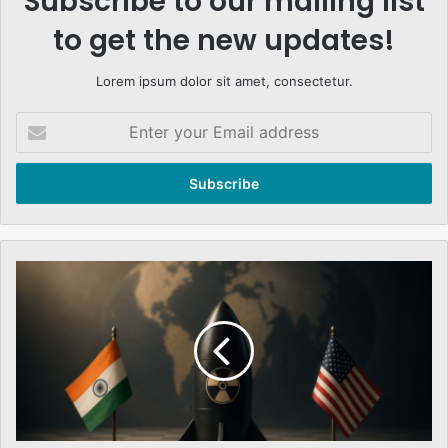
Subscribe to our mailing list
to get the new updates!
Lorem ipsum dolor sit amet, consectetur.
Enter
your
Email
address
Indian
nuclear
program
the
us
role
and
interests