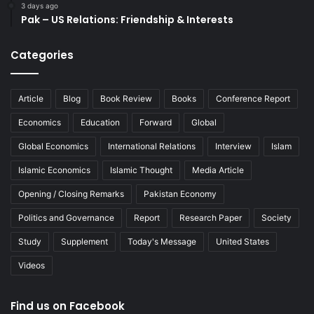
3 days ago
Pak – US Relations: Friendship & Interests
Categories
Article
Blog
Book Review
Books
Conference Report
Economics
Education
Forward
Global
Global Economics
International Relations
Interview
Islam
Islamic Economics
Islamic Thought
Media Article
Opening / Closing Remarks
Pakistan Economy
Politics and Governance
Report
Research Paper
Society
Study
Supplement
Today's Message
United States
Videos
Find us on Facebook