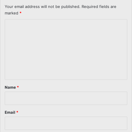
Your email address will not be published.
Required fields are
marked
*
C
o
m
m
e
n
t
*
Name
*
Email
*