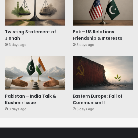
Twisting Statement of
Pak – US Relations:
Jinnah
Friendship & Interests
3 days ago
3 days ago
Pakistan – India Talk &
Eastern Europe: Fall of
Kashmir Issue
Communism II
3 days ago
3 days ago