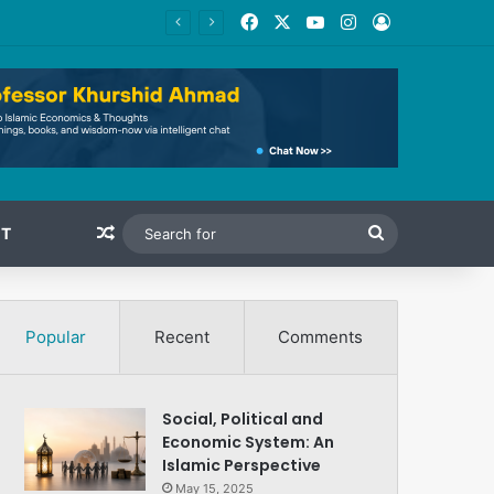
Facebook
X
YouTube
Instagram
Log In
Random Article
Search
T
for
Popular
Recent
Comments
Social, Political and
Economic System: An
Islamic Perspective
May 15, 2025