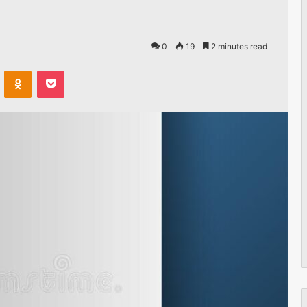
0
19
2 minutes read
VKontakte
Odnoklassniki
Pocket