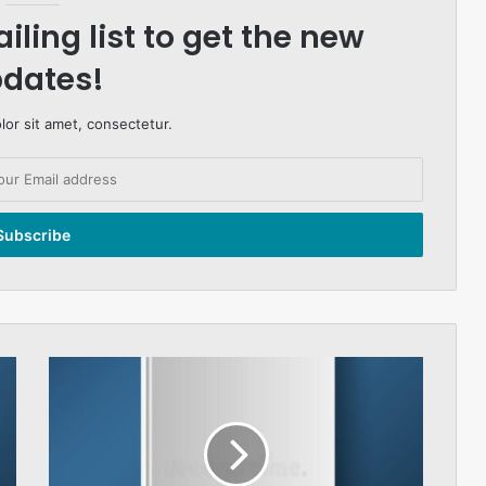
iling list to get the new
dates!
or sit amet, consectetur.
N-
19
Signing
CTBT
a
suicidal