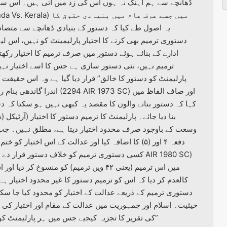
ڈھانچے سے ہم آہنگ نہ ہوں اس کی زد میں آتی ہیں۔ اس س
دستوری ترمیم بھی کرنے کا اختیار پارلیمینٹ کو نہیں، اس لی
ادارے کے بنائے ہوئے دستور میں صرف ترمیم کا اختیار رکھ
ترمیم نہیں، نئی دستور سازی ہے جس کا اسے اختیار ن
پارلیمنٹ کو دستور کا خالق” قرار دیا گیا ہے وہ اس حقیقت 
 1973 SC) اور صاف الفاظ میں
کہا کہ دستور بنانے والوں کا مقصد یہ کبھی نہیں ہو سکتا کہ 
وسعت کے باوجود صرف محدود اختیار دیتا ہے، مطلق نہیں۔ جب ان
میں اس ترمیم (یعنی ۴۲ ویں ترمیم) کو منس
کالعدم کر دیا کہ اس کو ترمیم دستور کا غیر محدود اختیار ہے
دستوری ترمیم کے ذریعے عدالت کے اختیار کو محدود کیا جا سک
حیثیت۔ اسلام اور جمہوریت میں عدالت کے مقام اور اختیار ک
کی تقریر کا تجزیہ کیجیے جس میں ہر پارلیمنٹ کو دستو ساز” قرار دیا جا رہا ہے، سب پر بالاد بالادست”