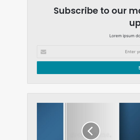
Subscribe to our ma
up
Lorem ipsum dol
Enter
your
Email
address
National
budget
1990-
91
economy
policy