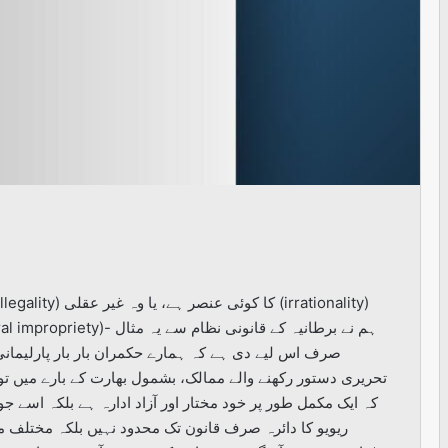
صرف اس لیے دی ہے کہ ہمارے حکمران بار بار پارلیمان
تحریری دستور رکھنے والے ممالک، بشمول بھارت کے بارے میں تو
کہ ایک مکمل طور پر خود مختار اور آزاد ادارہ ہے بلکہ اسے ج
ریویو کا دائرہ صرف قانون تک محدود نہیں بلکہ مختلف م