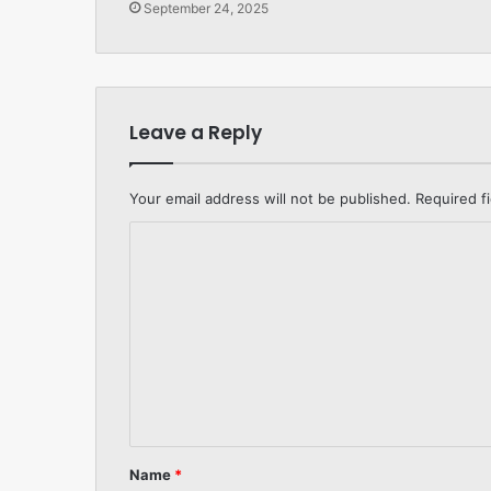
September 24, 2025
Leave a Reply
Your email address will not be published.
Required f
C
o
m
m
e
n
t
*
Name
*