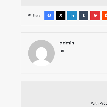
Facebook
X
LinkedIn
Tumblr
Pint
Share
admin
Website
With Pro