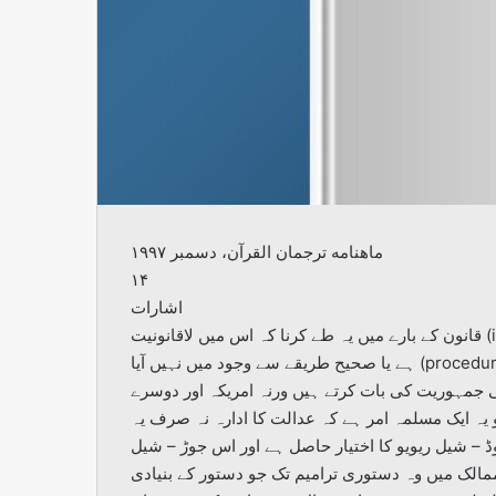
ماهنامه ترجمان القرآن، دسمبر ۱۹۹۷
۱۴
اشارات
قانون کے بارے میں یہ طے کرنا کہ اس میں لاقانونیت (illegality) کا کوئی عنصر ہے، یا وہ غیر عقلی (irrationality)
ہے یا صحیح طریقے سے وجود میں نہیں آیا (procedural impropriety)- ہم نے برطانیہ کے قانونی نظام سے یہ مثال
ی جمہوریت کی بات کرتے ہیں ورنہ امریکہ اور دوسرے
 یہ ایک مسلمہ امر ہے کہ عدالت کا ادارہ نہ صرف یہ
وڈ – شیل ریویو کا اختیار حاصل ہے اور اس جوڑ – شیل
مالک میں وہ دستوری ترامیم تک جو دستور کے بنیادی