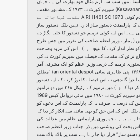
لسلے میں سب سے اہم مثال خود بھارت کی ہے جہاں
سپریم کورٹ نے ۱۹۷۳ کے مشہور مقدمے (Kesavananda Vs. Kerala) میں جسے عرف عام میں بنیادی حقوق کا
مقدمہ کہا جاتا ہے AIR) (1461 SC 1973 یہ اصول طے کیا کہ دستور کے بنیادی ڈھانچے سے متصادم کوئی
ے کہ پارلیمنٹ دستور ساز ادارہ نہیں بلکہ دستور ساز
تی ہے۔ اس لیے کوئی ترمیم جو دستور کا حلیہ بگاڑ دے
ہیں (ہمارے وزیر اعظم صاحب کی تقریر میں جس طرح
کو نظر انداز کرنے کا نتیجہ ہے)۔ اس کی مزید وضاحت
اندرا گاندھی بنام راج نرائن کے مقدمے کے فیصلے میں سپریم کورٹ نے کی (2294 AIR
دستوری ترمیم کے ذریعے وزیر اعظم کو ایک مشرقی آمر
مطلق” (an oriental despot بنا دیا جائے۔ پارلیمنٹ کا ترمیم دستور کا اختیار (آرٹیکل (۳۶۸) اپنی ظاہری سانی
درا گاندھی نے اس فیصلے کا توڑ کرنے کے لیے دستور
میں ترمیم کے آرٹیکل ۳۶۸ میں دو ترامیم (دفعہ ۴ اور (۵) کا اضافہ کیا اور عدالت کے اس اختیار کو ختم کر دیا کہ وہ
کسی دستوری ترمیم کو خلاف دستور قرار دے تو سپریم کورٹ نے ۱۹۸۰ میں مائی نروامل کیس 1989 AIR 1980 SC)
وخ کر دیا اور اس کے ذریعے نہ صرف یہ کہ پارلیمنٹ کے اس دعوے کو
 بلکہ اس کے اس حق کو بھی ماننے سے انکار کر دیا کہ
تا ہے۔ یہ ہے جمہوری پارلیمانی نظام میں عدالت کی
ی اس بحث کی روشنی میں ذرا جناب وزیر اعظم صاحب