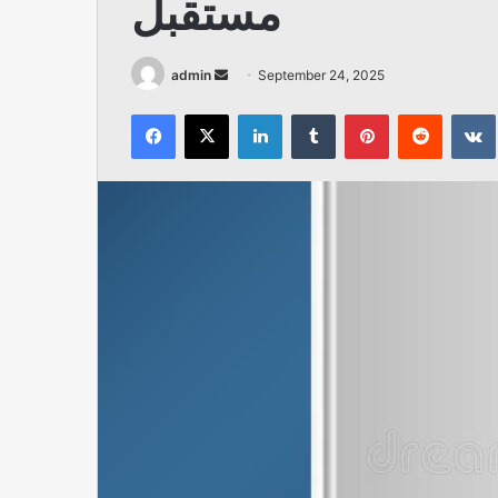
مستقبل
Send
admin
September 24, 2025
an
Facebook
X
LinkedIn
Tumblr
Pinterest
Reddit
email