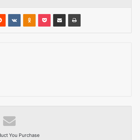
erest
Reddit
VKontakte
Odnoklassniki
Pocket
Share via Email
Print
duct You Purchase