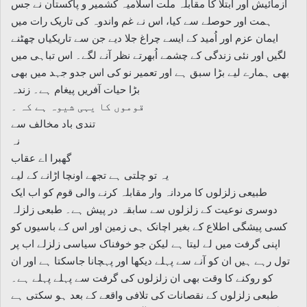
آزمائیش اور ابتلا کا مقابلہ ملت اسلامیہ کشمیر و پاکستان نے جس
ہمت اور حوصلے سے کیا، اس نے غم واندوہ کی تاریک رات میں
ایمان عزم اور اُمید کے ایسے چراغ جلا دیے جن سے تاریکیاں چھٹنے
لگیں اور نئی زندگی کے چشمے اُبھرتے نظر آنے لگے۔ اس تباہی میں
بھی ہمارے لیے بڑا سبق ہے اور تعمیر نو کی اس جدو جہد میں بھی
بڑا حیات آفریں پیغام ہے۔ زندہ
قوموں کا یہی شیوہ ہے کہ ۔
تندی باد مخالف سے
نہ
گھبرا اے عقاب
یہ تو چلتی ہے تجھے اونچا اڑانے کے لیے
طبیعی زلزلوں کا مردانہ وار مقابلہ کرنے والی قوم کو اب ایک
دوسری نوعیت کے زلزلوں سے سابقہ در پیش ہے۔ طبعی زلزلہ
کسی پیشگی اطلاع کے بغیر اچانک ہی زمین اور اس کے باسیوں کو
اپنی گرفت میں لے لیتا ہے لیکن جو خوفناک سیاسی زلزلے اب پر
تول رہے ہیں ان کو آنے سے پہلے دیکھا اور پہچانا جاسکتا ہے اور ان
کو روکنے کا وقت بھی ان زلزلوں کی گرفت سے پہلے پہلے ہے۔
طبعی زلزلوں کے نقصانات کی تلافی واقعے کے بعد ہو سکتی ہے