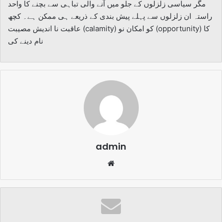
مگر سیاسی زلزلوں کے جلو میں آنے والی تباہی سے بچنے کا واحد
راستہ ان زلزلوں سے پہلے پیش بندی کے ذریعے ہی ممکن ہے۔ کچھ
عاقبت نا اندیش مصیبت (calamity) کو امکان نو (opportunity) کا
نام دینے کی
admin
Website