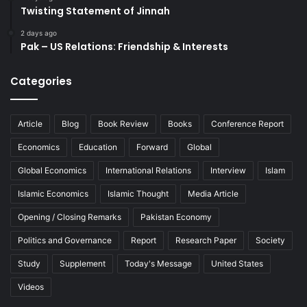
Twisting Statement of Jinnah
2 days ago
Pak – US Relations: Friendship & Interests
Categories
Article
Blog
Book Review
Books
Conference Report
Economics
Education
Forward
Global
Global Economics
International Relations
Interview
Islam
Islamic Economics
Islamic Thought
Media Article
Opening / Closing Remarks
Pakistan Economy
Politics and Governance
Report
Research Paper
Society
Study
Supplement
Today's Message
United States
Videos