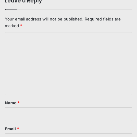
Leave a Reply
Your email address will not be published.
Required fields are
marked
*
C
o
m
m
e
n
t
*
Name
*
Email
*