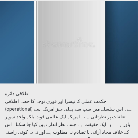
email
اطلاقی دائره
حکمت عملی کا تیسرا اور فوری توجہ کا حصہ اطلاقی
(operational) ہے۔ اس سلسلے میں سب سے پہلی چیز امریکہ سے
تعلقات پر نظرثانی ہے۔ امریکہ ایک عالمی قوت بلکہ واحد سوپر
پاور ہے ۔ یہ ایک حقیقت ہے جسے نظر انداز نہیں کیا جا سکتا۔ اس
کے خلاف محاذ آرائی یا تصادم نہ مطلوب ہے اور نہ یہ کوئی راستہ