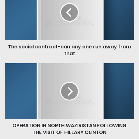
contract-
can
any
one
run
away
from
The social contract-can any one run away from
that
that
OPERATION
IN
NORTH
WAZIRISTAN
FOLLOWING
THE
VISIT
OF
HILLARY
OPERATION IN NORTH WAZIRISTAN FOLLOWING
CLINTON
THE VISIT OF HILLARY CLINTON