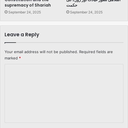
supremacy of Shariah
حکمت
September 24, 2025
September 24, 2025
Leave a Reply
Your email address will not be published.
Required fields are
marked
*
C
o
m
m
e
n
t