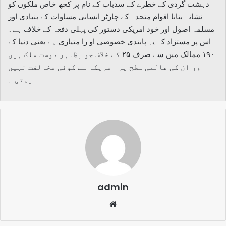
دہشت گردی کے خطرے کے سدباب کے نام پر کچھ خاص ملکوں کو
نشانہ بنانا اقوام متحدہ کے چارٹر انسانی مساوات کے بنیادی اور
مسلمہ اصول اور خود امریکی دستور کی پہلی دفعہ کے خلاف ہے۔
اس پر مستزاد کہ یہ پابندی خصوصی او را متیازی ہے یعنی دنیا کے
۱۹۰ ممالک میں سے صرف ۲۵ کے خلاف جو بظاہر دوست ملک ہیں
اور ان کی عالمی سطح پر امریکہ سے کوئی مخالفت نہیں
رہتی ۔
admin
Website