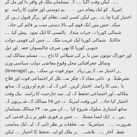
ہے۔ لیکن وقت آگیا ہے کہ مسلمان ملک فر وافر دا اور مل کر
امریکہ کو ایک پیغام دیں ۔۔۔ ہم دوستی اور تعاون کا راستہ تو
اختیار کرنا چاہتے ہیں لیکن کسی ایسے نظام کو ہرگز قبول نہیں کر
سکتے جس میں ایک قوم کی بالا دستی سب پر قائم کی جائے۔
شمالی کوریا نے جرات مندانہ پالیسی کا ایک نمونہ پیش کیا ہے
حالانکہ شمالی کوریا ایک غریب ملک ہے جس کی قومی دولت
جنوبی کوریا کا بھی صرف چالیسواں حصہ اور تیل
اور خوراک دونوں میں باہر کی سپلائی کا تاج ہے۔ مسلم ممالک اپنے
وسائل جغرافیائی محل وقوع معاشی دولت سیاسی وزن
(leverage) ہر اعتبار سے کہیں زیادہ موثر قوت بن سکتے ہیں
بشرطیکہ وہ ذاتی مفاد کے چکر سے نکل کر اجتماعی قوت اور فلاح
با ہمی کا راستہ اختیار کریں۔ اس کے لیے عزم او روژن کے ساتھ
مکالمے اور اجتماعی تحفظ کے لیے سد جارحیت کا راستہ بیک وقت
اختیار کیا جائے۔ اس وقت امریکہ نے جن ۲۵ ممالک کے شہریوں کے
ساتھ امتیازی سلوک شروع کیا ہے ان میں سے ۲۴ ممالک مسلمان
ہیں۔ یہ ایک ایسا مسئلہ ہے جس پر فوری طور پر پہل قدمی کی
ضرورت ہے ۔ سیامریکہ سے تعلقات پر نظر ثانی کے لیے ایک مناسب
نقطہ آغاز ہے۔ بلاشبہہ ہر ملک کو اپنے تحفظ کا اختیار ہے لیکن