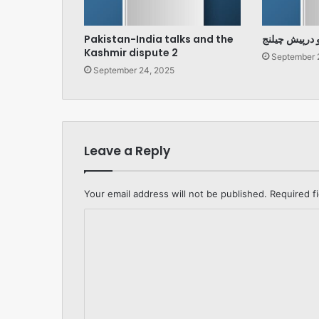
Pakistan-India talks and the
و درپیش چیلنج
Kashmir dispute 2
September 
September 24, 2025
Leave a Reply
Your email address will not be published.
Required f
C
o
m
m
e