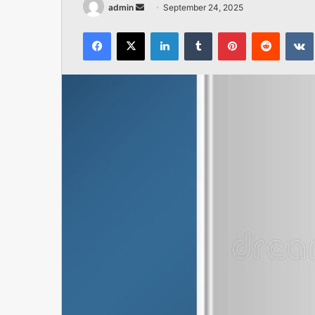
Send
admin
September 24, 2025
an
Facebook
X
LinkedIn
Tumblr
Pinterest
Reddit
email