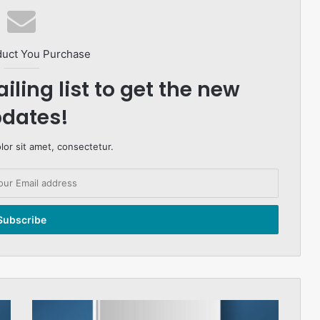
duct You Purchase
iling list to get the new
dates!
or sit amet, consectetur.
حکومت