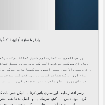
وإذا روا تمارَةَ أَوْ لَهُوَ ا انْفَضُّوا إِ
اور جب انھوں نے تجارت اور کھیل تماشا ہوتے دیکھا
دیا۔ ان سے کہو جو کچھ اللہ کے پاس ہے وہ کھیل تماش
رزق دینے والا ہے۔ ہمیں افسوس سے کہنا پڑتا ہے کہ پا
اسلام اور اس کے شعائر کے ساتھ وہی کچھ کیا ہے جس س
ہے۔ کاش وزیر اعظم صاحب نے سورۃ جمعہ کی یہ تینوں آ
برسر اقتدار طبقہ اور ساری باتیں کرتا ہے لیکن جس بات 
کرتے ہوئے نہیں۔۔۔ کچھ شرماتا ہے وہ اصل مدعا یعنی مغ
اس لیے مزید دو آتشہ ہو جاتی ہے کہ ہندستان سے تجار