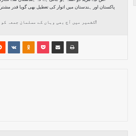
پاکستان اور ہندستان میں اتوار کی تعطیل بھی گویا قدر مشترک
کشمیر میں آج بھی وہاں کے مسلمان جمعہ کو یوم تعطیل مناتے اور اتوار کو کام کرتے ہیں!
erest
Reddit
VKontakte
Odnoklassniki
Pocket
Share via Email
Print