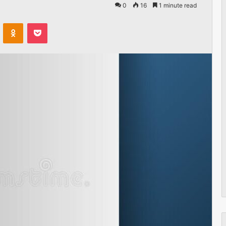
0
16
1 minute read
VKontakte
Odnoklassniki
Pocket