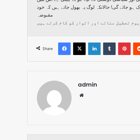
 ہو جائے گی! حالانکہ لوگ یہ بھول جاتے ہیں کہ خود
مقبوضہ
Facebook
X
LinkedIn
Tumblr
Pint
Share
admin
Website