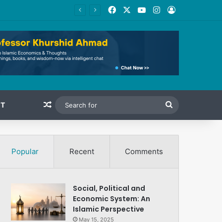
Facebook
X
YouTube
Instagram
Log In
Random Article
Search
T
for
Popular
Recent
Comments
Social, Political and
Economic System: An
Islamic Perspective
May 15, 2025