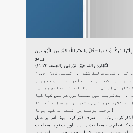
لَيْهَا وَتَرَكُوكَ قَائِمًا – قُلْ مَا عِنْدَ اللَّهِ خَيْرٌ مِنَ اللَّهُوَ وَمِنَ
اور دو
التِّجَارَةِ وَاللهُ خَيْرُ الرَّزِقِينَ (الجمعه ۱۱:۲۲)
 تو اس کی طرف لپک گئے اور تمہیں کھڑا چھوڑ
ے اور تجارت سے بہتر ہے اور اللہ سب سے بہتر
کستان کی آج کی سیاسی قیادت نے معنوی طور پر
ے اس آیت کریمہ میں مسلمانوں کو منع کیا گیا
یات تلاوت فرمائی ہو تیں اور صرف ایک آیت کا
ترجمہ پڑھنے پر اکتفا نہ کیا ہوتا!
کا ذکر کرتے ہوئے۔۔۔ صرف ذکر کرتے ہوئے اس پر عمل
رب کے نظام سے مطابقت ہے۔۔۔ اور اب تو یہ مصلحت
تی اور سیاسی دوستی کے لیے جو بے چینی ہے اس میں