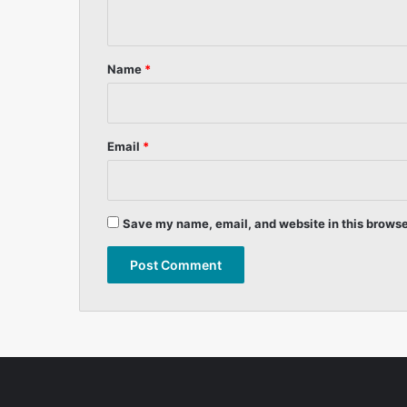
n
t
*
Name
*
Email
*
Save my name, email, and website in this browse