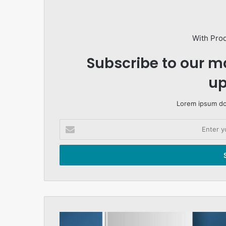
With Pro
Subscribe to our ma
up
Lorem ipsum dol
Enter
your
Email
address
ISRAEL,