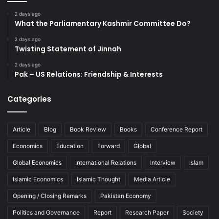
2 days ago
What the Parliamentary Kashmir Committee Do?
2 days ago
Twisting Statement of Jinnah
2 days ago
Pak – US Relations: Friendship & Interests
Categories
Article
Blog
Book Review
Books
Conference Report
Economics
Education
Forward
Global
Global Economics
International Relations
Interview
Islam
Islamic Economics
Islamic Thought
Media Article
Opening / Closing Remarks
Pakistan Economy
Politics and Governance
Report
Research Paper
Society