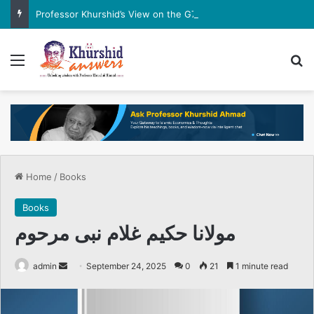
Professor Khurshid’s View on the G7 Meeting
Menu
Se
Home
/
Books
Books
مولانا حکیم غلام نبی مرحوم
Send
admin
September 24, 2025
0
21
1 minute read
an
email