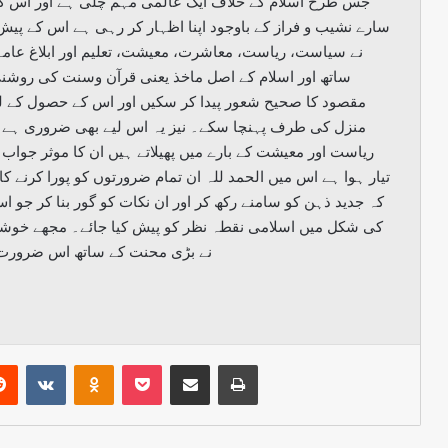
جس طرح اسلام کے خلاف ایک عالمی مہم چلی ہے اور اس ک
سارے نشیب و فراز کے باوجود اپنا اظہار کر رہی ہے اس کے پی
نے سیاست، ریاست، معاشرت، معیشت، تعلیم اور ابلاغ عامہ
ساتھ اور اسلام کے اصل ماخذ یعنی قرآن وسنت کی روشنی 
مقصود کا صحیح شعور پیدا کر سکیں اور اس کے حصول کے 
منزل کی طرف پہنچا سکے۔ نیز یہ اس لیے بھی ضروری ہے ک
ریاست اور معیشت کے بارے میں پھیلاتے ہیں ان کا موثر جواب
تیار ہوا ہے اس میں الحمد للہ ان تمام ضرورتوں کو پورا کرنے
کہ جدید ذہن کو سامنے رکھ کر اور ان نکات کو گور بنا کر جو
کی شکل میں اسلامی نقطہ نظر کو پیش کیا جائے۔ مجھے خوشی
نے بڑی محنت کے ساتھ اس ضرورت کو
erest
Reddit
VKontakte
Odnoklassniki
Pocket
Share via Email
Print