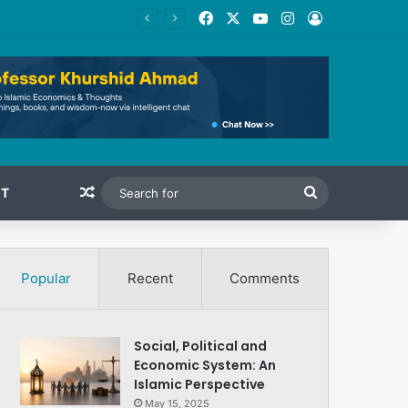
Facebook
X
YouTube
Instagram
Log In
Random Article
Search
T
for
Popular
Recent
Comments
Social, Political and
Economic System: An
Islamic Perspective
May 15, 2025