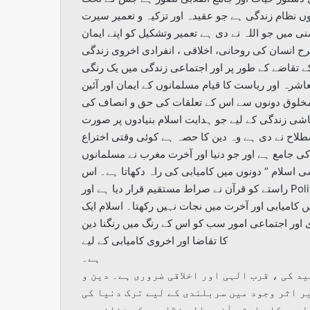
 نظام زندگی ہے جو عقیدہ اور تزکیہ و تعمیر سیرت
میں جو اللہ نے دی ہے تعمیر وتشکیل کو اپنے ایمان
رح انسان کی روحانی، اخلاقی ، انفرادی اخروی زندگی
ے تقاضے کے طور پر اور اجتماعی زندگی میں یک رنگی
اشرہ اور ریاست کا قیام مسلمانوں کے ایمان اور آئین
 مخلوق دونوں سے اس کے تعلقات کی حق و انصاف کی
 زندگی کے لیے جو ہدایت اسلام بنیادوں پر صورت
طلاح نے دی ہے وہ دین کا حصہ ہے کوئی وقتی اختراع
ی جامع ہے اور جو دنیا اور آخرت مغرب نے مسلمانوں
سلام ” دونوں میں کامیابی کی راہ دکھاتا ہے۔ اس
راستے کو قرآن نے صراط مستقیم قرار دیا ہے اور Political Islam کا نام دیا ہے جو اسلام کے مزاج اور دعوت سے کوئی
کامیابی اور آخرت میں نجات نہیں رکھتا۔ اسلام ایک
دی اور اجتماعی امور سب کو اس کے رنگ میں رنگنا دین
کا تقاضا اور اخروی کامیابی کے لیے
ہے۔
ید کی ، قرب الہی اور اخلاقی ضروری ہے۔ دین و
ر اثر وجود میں سربلندی کے لیے ترک دنیا کی
طہیر کا راستہ آنے والے نظاموں کی شناخت ہے