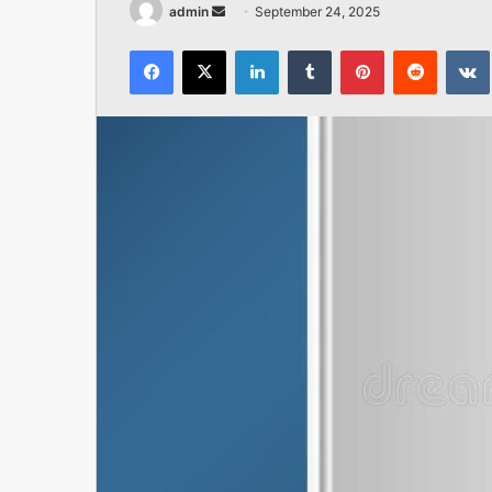
Send
admin
September 24, 2025
an
Facebook
X
LinkedIn
Tumblr
Pinterest
Reddit
email