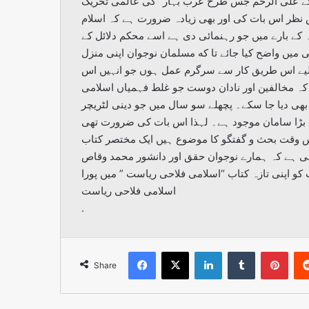
ے علی الرحم جس طرح عرب بہار” کی عالمی تحریک
ش نظر اس بات کی اور بھی زیادہ ضرورت ہے کہ اسلام
 کے بارے میں جو رہنمائی دی ہے اسے محکم دلائل کے
میں واضح کیا جائے تا که مسلمان نوجوان اپنی منزل
لیے اس طریق کار سے سرگرم عمل ہوں جو انہیں اس
ہ مخالفین اور نادان دوست جو غلط فہمیاں اسلامی
 بھی دیا جا سکے۔ پچھلے سو سال میں جو دینی لٹریچر
 کا بڑا سامان موجود ہے۔ لہذا اس بات کی ضرورت تھی
 اس وقت بحث و گفتگو کا موضوع ہیں ایک مختصر کتاب
 ہے کہ ہمارے نوجوان حقق اور دانشور محمد وقاص
 اپنی تازہ کتاب “اسلامی فلاحی ریاست ” میں پورا
اسلامی فلاحی ریاست
.
Facebook
X
LinkedIn
Tumblr
Pint
Share