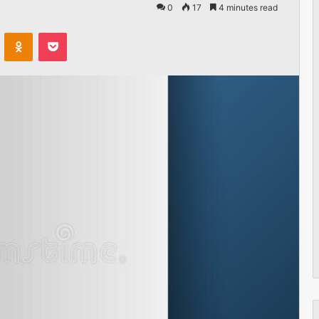
0
17
4 minutes read
VKontakte
Odnoklassniki
Pocket