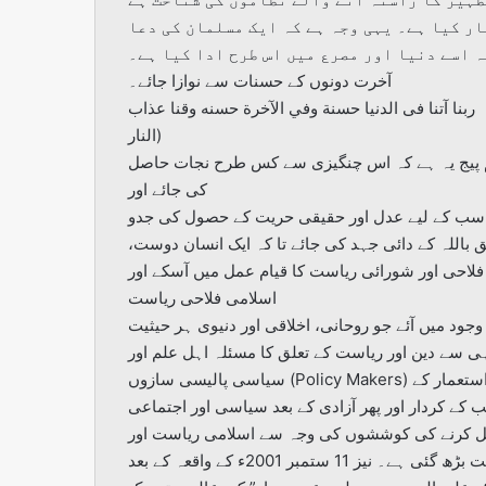
ار کیا ہے۔ یہی وجہ ہے کہ ایک مسلمان کی دعا
ہ اسے دنیا اور مصرع میں اس طرح ادا کیا ہے۔
آخرت دونوں کے حسنات سے نوازا جائے۔
ربنا آتنا فى الدنيا حسنة وفي الآخرة حسنه وقنا عذاب
النار)
م پیج یہ ہے کہ اس چنگیزی سے کس طرح نجات حاصل
کی جائے اور
پر سب کے لیے عدل اور حقیقی حریت کے حصول کی جدو
 باللہ کے دائی جہد کی جائے تا کہ ایک انسان دوست،
فلاحی اور شورائی ریاست کا قیام عمل میں آسکے اور
اسلامی فلاحی ریاست
ود میں آئے جو روحانی، اخلاقی اور دنیوی ہر حیثیت
ی سے دین اور ریاست کے تعلق کا مسئلہ اہل علم اور
سیاسی پالیسی سازوں (Policy Makers) کی دلچسپی کا موضوع رہا ہے لیکن بیسویں صدی میں مغربی استعمار کے
 کے کردار اور پھر آزادی کے بعد سیاسی اور اجتماعی
ل کرنے کی کوششوں کی وجہ سے اسلامی ریاست اور
سیاست میں اسلام کے کردار کی صحیح تفہیم کی ضرورت بہت بڑھ گئی ہے۔ نیز 11 ستمبر 2001ء کے واقعہ کے بعد