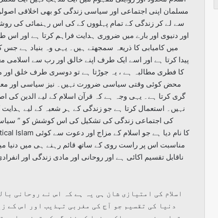
مسلمان اپنی اجتماعی اور سیاسی زندگی کو بھی اخلاقی اصولوں
سے لے کر زندگی کے تمام پہلووں کے کی اس رہنمائی کی روشنی 
اور دنیوی اور بارے میں ضروری ہدایت فراہم کرتا ہے اور اس ط
میں کامیابی کا ذریعہ سمجھتے ہیں۔ یہی وہ بنیاد ہے جس ک
پیدا کرتا ہے اور اسے ایک طرف اپنے خالق اور رب سے اسلامی مع
کا فطری مطالبہ ہے ، یہ جوڑتا ہے تو دوسری طرف خلق اور
محض کوئی وقتی سیاسی ضرورت نہیں۔ نیز سیاسی اور معاشی
گری کرتا ہے۔ یہی وجہ ہے کہ قرآن اسلام کے لیے الدین کی اص
نہیں۔ استعمال کرتا ہے جو زندگی کے ہر شعبہ کے لیے ہدایت ک
کی اجتماعی زندگی کی تشکیل کی اس کوشش کو ” سیاسی ا
مناسبت اس پر راست روی کے ساتھ قائم رہنے ہی میں دنیا میں 
ناقابل تقسیم اکائی ہے اور روحانی اور مادی زندگی اور انفرا
اسلام کی امتیازی شان ہی یہ ہے کہ اس نے روحانی بال
دنیا کی تقسیم جو آج کی مغربی تہذیب اور اس کے زی
تعلیم نہیں دی بلکہ دنیا کی زندگی کی تہذیب اور ت