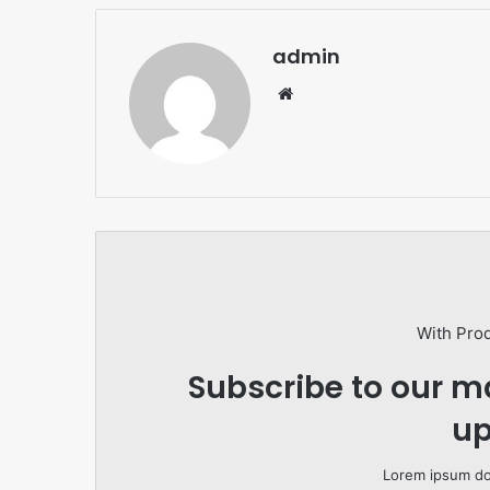
admin
Website
With Pro
Subscribe to our ma
up
Lorem ipsum dol