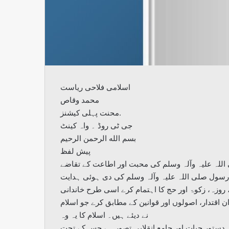
اسلامی فلاحی ریاست
محمد وقاص
محنت پہلی کیشنز.
جی ٹی روڈ ۔ واہ کینٹ
بسم الله الرحمن الرحیم
پیش لفظ
اللہ علیہ وآلہ وسلم کی محبت اور اطاعت کے تقاضے
کے رسول صلی اللہ علیہ وآلہ وسلم کی دی ہوئی ہدایت
وزہ، زکوۃ اور حج کا اہتمام کرے اسی طرح خاندانی
اقتدار، اصولوں اور قوانین کے مطابق کرے جو اسلام
نے دیئے ہیں۔ اسلام کا یہ وہ
 دستور حیات اور جامع انقلابی تصور ہے جس کے تحت