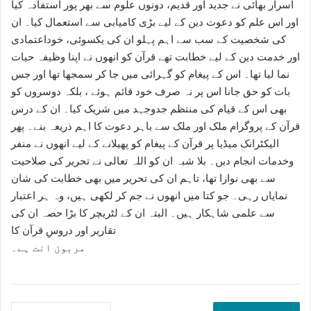
اسرار بھائی نے جدید اور قدیم، دونوں علوم سے بھر پور استفادہ کیا
اور اس علم کو دعوت دین کے لیے بڑی کامیابی سے استعمال کیا۔ ان
کی شخصیت کے سب سے اہم پہلو ان کی یکسوئی، خوداعتمادی
اور خدمت دین کے لیے خطابت تھے قرآن کو انھوں نے اپنا وظیفہ حیات
نما لیا تھا۔ اس کے پیغام کو گہرائی میں جا کر سمجھا تھا اور جس
بات کو حق جانا اس پر نہ صرف خود قائم ہوئے ، بلکہ دوسروں کو
بھی اس کے قیام کی منتظم جدوجہد میں شریک کیا۔ ان کے درس
قرآن کے پروگرام ملک اور ملک سے باہر دعوت کا اہم ذریعہ بنے۔ پھر
الیکٹرانک میڈیا پر قرآن کے پیغام کو پھیلانے کے لیے انھوں نے منفر
وخدمات انجام دیں۔ بلا شبہ ان کو اللہ تعالی نے تحریر کی صلاحیت
سے بھی نوازا تھا، تاہم ان کی تحریر میں بھی خطابت کی شان
نمایاں رہی۔ جو کتا میں انھوں نے جم کر لکھی ہیں، وہ ہر اعتبار
سے علمی شاہکار ہیں۔ البتہ ان کے لٹریچر کا بڑا حصہ ان کی
تقاریر اور دروسِ قرآن کا
مربون انت ہے۔
اسرار