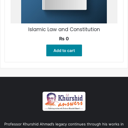
Islamic Law and Constitution
₨
0
Add to cart
Professor Khurshid Ahmad’s legacy continues through his works in