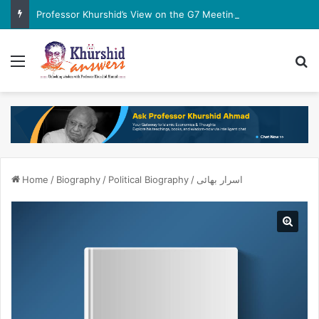
Professor Khurshid’s View on the G7 Meeting
Menu
Se
اسرار بھائی
/
Political Biography
/
Biography
/
Home