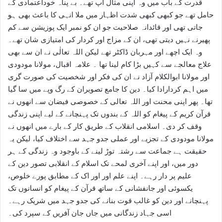
قدرت کے باب میں وہ اپنی مثال آپ تھے۔ بے پناہ خوداعتمادی کے
حامل تھے جو کبھی کبھی شدت اظہار میں ملا انہی کا باعث بھی ہو
جاتی تھی اور قائدانہ صلاحیت جو ان کو نمبر ایک پوزیشن سے کم
پھیرنے نہیں دیتی تھی، ان کے مزاج اور کردار کی امتیازی شان تھے۔
وہ ایک اچھے اور مہربان ڈاکٹر تھے لیکن اللہ تعالٰی نے ان سے بھی
علاج معالجے سے کہیں بڑا کام لینا تھا ۔ علامہ اقبال، مولانا مودودی
اور مولانا ابوالکلام آزاد نے ان کی فکر اور شخصیت کی صورت گری
میں اہم کردارادا کیا۔ دین کا جامع تصویران کے رگ وپے میں سا گیا
تھا۔ پھر اپنی محنت اور اللہ تعالی کے خصوصی فیضان سے انھوں نے
قرآن کریم کے پیغام کو اللہ کے بندوں تک پہنچانے کے لیے اپنی زندگی
وقف کر دی۔ اسلامی انقلاب کے طریق کار کے بارے میں انھوں نے
مولانا مودودی کے تجزیے اور عملی جدو جہد سے اختلاف کیا، لیکن یہ
حقیقت ہے جماعت سے رشتہ توڑ لینے کے باوجود وہ زندگی کے ہر
دور میں، اور اپنے آخری لمحے تک اسلام کے انقلابی تصور دین کے
علیم پر دار رہے۔ اپنے علم اور اور اک کے مطابق پورے خلوص،
یکسوئی اور جانفشانی کے ساتھ قرآن کے پیغام کو انسانوں تک
پہنچانے اور دین کو غالب قوت بنانے کی جدو جہد میں شریک رہے۔
اسی جہاد زندگانی میں جاں جان آفریں کے سپرد کی۔