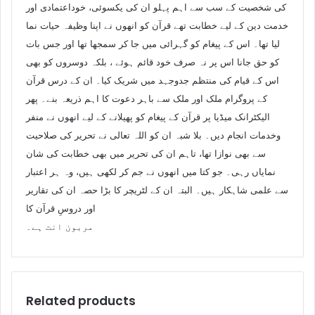
کی شخصیت کے سب سے اہم پہلو ان کی یکسوئی، خوداعتمادی اور
خدمت دین کے لیے خطابت تھے قرآن کو انھوں نے اپنا وظیفہ حیات نما
لیا تھا۔ اس کے پیغام کو گہرائی میں جا کر سمجھا تھا اور جس بات
کو حق جانا اس پر نہ صرف خود قائم ہوئے ، بلکہ دوسروں کو بھی
اس کے قیام کی منتظم جدوجہد میں شریک کیا۔ ان کے درس قرآن
کے پروگرام ملک اور ملک سے باہر دعوت کا اہم ذریعہ بنے۔ پھر
الیکٹرانک میڈیا پر قرآن کے پیغام کو پھیلانے کے لیے انھوں نے منفر
وخدمات انجام دیں۔ بلا شبہ ان کو اللہ تعالی نے تحریر کی صلاحیت
سے بھی نوازا تھا، تاہم ان کی تحریر میں بھی خطابت کی شان
نمایاں رہی۔ جو کتا میں انھوں نے جم کر لکھی ہیں، وہ ہر اعتبار
سے علمی شاہکار ہیں۔ البتہ ان کے لٹریچر کا بڑا حصہ ان کی تقاریر
اور دروسِ قرآن کا
مربون انت ہے۔
Related products