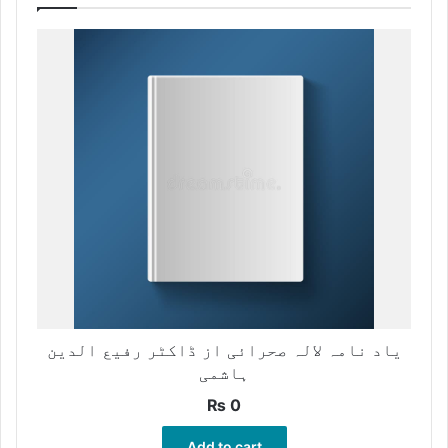
یاد نامہ لالہ صحرائی از ڈاکٹر رفیع الدین
ہاشمی
₨
0
Add to cart