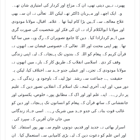
پھیرنے نہیں دیتی تھی، ان کے مزاج اور کردار کی امتیازی شان تھے۔
وہ ایک اچھے اور مہربان ڈاکٹر تھے لیکن اللہ تعالٰی نے ان سے بھی
علاج معالجے سے کہیں بڑا کام لینا تھا ۔ علامہ اقبال، مولانا مودودی
اور مولانا ابوالکلام آزاد نے ان کی فکر اور شخصیت کی صورت گری
میں اہم کردارادا کیا۔ دین کا جامع تصویران کے رگ وپے میں سا گیا
تھا۔ پھر اپنی محنت اور اللہ تعالی کے خصوصی فیضان سے انھوں نے
قرآن کریم کے پیغام کو اللہ کے بندوں تک پہنچانے کے لیے اپنی زندگی
وقف کر دی۔ اسلامی انقلاب کے طریق کار کے بارے میں انھوں نے
مولانا مودودی کے تجزیے اور عملی جدو جہد سے اختلاف کیا، لیکن یہ
حقیقت ہے جماعت سے رشتہ توڑ لینے کے باوجود وہ زندگی کے ہر
دور میں، اور اپنے آخری لمحے تک اسلام کے انقلابی تصور دین کے علیم
پر دار رہے۔ اپنے علم اور اور اک کے مطابق پورے خلوص، یکسوئی اور
جانفشانی کے ساتھ قرآن کے پیغام کو انسانوں تک پہنچانے اور دین کو
غالب قوت بنانے کی جدو جہد میں شریک رہے۔ اسی جہاد زندگانی
میں جاں جان آفریں کے سپرد کی۔
اسرار بھائی نے جدید اور قدیم، دونوں علوم سے بھر پور استفادہ کیا
اور اس علم کو دعوت دین کے لیے بڑی کامیابی سے استعمال کیا۔ ان