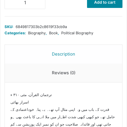
Add to cart
بھائی
quantity
SKU:
6849817303b2c8619f33cb9a
Categories:
Biography
,
Book
,
Political Biography
Description
Reviews (0)
ترجمان القرآن، مئی ۳۱۰ ء
اسرار بھائی
قدرت کے باب میں وہ اپنی مثال آپ تھے۔ بے پناہ خوداعتمادی کے
حامل تھے جو کبھی کبھی شدت اظہار میں ملا انہی کا باعث بھی ہو
جاتی تھی اور قائدانہ صلاحیت جو ان کو نمبر ایک پوزیشن سے کم