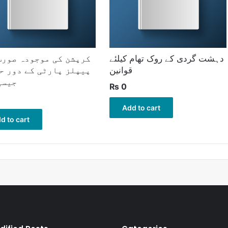
دہشت گردی کے روک تھام کیلئے
کرپشن کی موجودہ صورت
قوانین
پیپلز پارٹی کے دور ح
جیسی
₨
0
Add to cart
d to cart