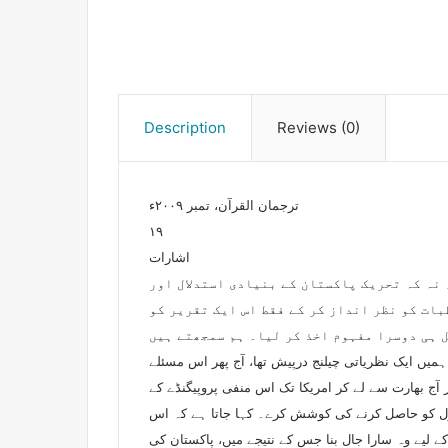
Description
Reviews (0)
ترجمان القرآن، تمبر ۲۰۰۹ء
۱۹
اشارات
 کر رہے تھے، نہ کہ تحریک پاکستان کے بنیادی استدلال اور
ات کو نظر انداز کر کے فقط اس ایک تقریر کو
 ہی دوسرا مفہوم اخذ کر لیا۔ ہم سمجھتے ہیں
ہمیں ایک نظریاتی چیلنج درپیش تھا، آج پھر اس مسئلے
ر آج بھارت سے لے کر امریکا تک اس منفی پروپیگنڈے کے
ل کو حاصل کرنے کی کوشش کرے۔ کہا جاتا ہے کہ اس
ے لیے وہ سارا جال بنا جس کے نتیجے میں، پاکستان کی