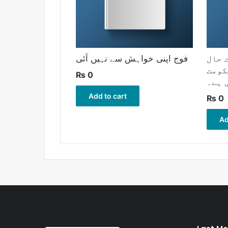
 حال
فوج اپنی خواہش سے نہیں آئی
کومت
₨
0
 ہے۔
Add to cart
₨
0
Ad