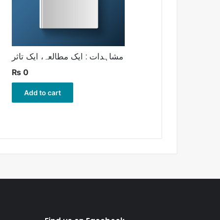
مشاہدات : ایک مطالعہ، ایک تاثر
₨
0
Add to cart