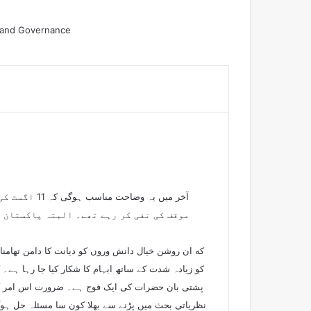
s and Governance
آخر میں یہ
موقف کی نفی کر رہے تھے۔ البتہ پاکستان ک
که ان روشن خیال دانش وروں کو دیانت کا دامن تھامنا 
کو زیادہ شدت کے ساتھ ابہام کا شکار کیا جا رہا ہے۔ 
پشتی بان حضرات کی ایک فوج ہے۔ ضرورت اس امر کی
نظریاتی بحث میں پڑنے سے بھلا کون سا مسئلہ حل ہوگا