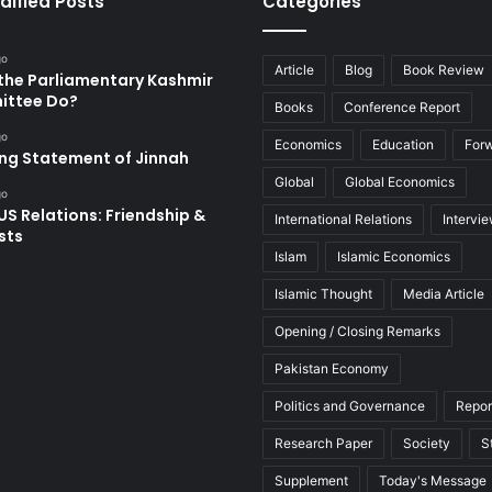
dified Posts
Categories
go
Article
Blog
Book Review
the Parliamentary Kashmir
ttee Do?
Books
Conference Report
go
Economics
Education
For
ing Statement of Jinnah
Global
Global Economics
go
US Relations: Friendship &
International Relations
Intervi
sts
Islam
Islamic Economics
Islamic Thought
Media Article
Opening / Closing Remarks
Pakistan Economy
Politics and Governance
Repor
Research Paper
Society
S
Supplement
Today's Message