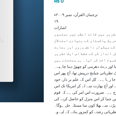
₨
0
ترجمان القرآن، تمبر ۲۰۰۹ء
۱۹
اشارات
مناسب ہوگی کہ 11 اگست کی تقریر میں قائد اعظم غیر مسلموں
حریک پاکستان کے بنیادی استدلال
کے سیکولر دانش وروں اور بھارت
ر انداز کر کے فقط اس ایک تقریر
فہوم اخذ کر لیا۔ ہم سمجھتے ہیں
ا اور بہٹ دھرمی کو چھوڑ دینا چاہیے۔
ک نظریاتی چیلنج درپیش تھا، آج پھر اس
جا رہا ہے۔ کل اس کے علم بر دار، خود
 اور آج بھارت سے لے کر امریکا تک اس
وج ہے۔ ضرورت اس امر کی ہے کہ قوم
یں جما کر اس منزل کو حاصل کرنے کی
ڑنے سے بھلا کون سا مسئلہ حل ہوگا۔
ریاتی رشتے کو کمزور بنانے کے لیے وہ