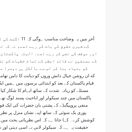
آخر میں یہ وضاحت 
کے شہری حقوق کی بات کر رہے تھے، نہ کہ ت
اور موقف کی نفی کر رہے تھے۔ البتہ پاکستان 
کے مصنفین نے قائد اعظم کے تمام خطبات کو نظ
کو بنیاد بنا کر اس سے بالکل ہی دوسرا م
که ان روشن خیال دانش وروں کو دیانت کا دامن تھامن
قیام پاکستان کے بعد کو ابتدائی برسوں میں ہمیں ای
مسئلے کو زیادہ شدت کے ساتھ ابہام کا شکار کیا 
پاکستان میں چند سیکولر اور اباحیت پسند لوگ تھے،
منفی پروپیگنڈے کے پشتی بان حضرات کی ایک ف
پوری یک سوئی کے ساتھ اپنے نشان منزل پر نظر
کوشش کرے۔ کہا جاتا ہے کہ اس نظریاتی بحث میں پ
حقیقت یہ ہے کہ سیکولر لابی نے اسی دینی اور نظ