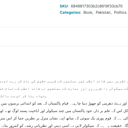
سیکولرلابی
SKU:
6849817303b2c8619f33cb70
کی
Categories:
Book
,
Pakistan
,
Politic
یلغار
quantity
 وضاحت مناسب ہوگی کہ 11 اگست کی تقریر میں قائد اعظم غیر مسلموں کے شہری حقوق کی بات
ے سیکولر دانش وروں اور بھارت کے مصنفین نے قائد اعظم کے تمام خطب
بنیاد بنا کر اس سے بالکل
اور بہٹ دھرمی کو چھوڑ دینا چاہیے۔ قیام پاکستان کے بعد کو ابتدائی برسوں میں 
کل اس کے علم بر دار، خود پاکستان میں چند سیکولر اور اباحیت پسند لوگ تھے، او
 ہے کہ قوم پوری یک سوئی کے ساتھ اپنے نشان منزل پر نظریں جما کر اس منز
۔ حقیقت یہ ہے کہ سیکولر لابی نے اسی دینی اور نظریاتی رشتے کو کمزور بنانے ک