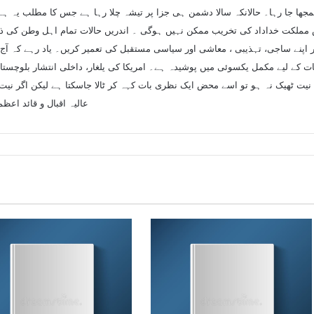
ھا جا رہا۔ حالانکہ سالا دشمن ہی جزا پر تیشہ چلا رہا ہے جس کا مطلب یہ ہے 
اس مملکت خداداد کی تخریب ممکن نہیں ہوگی ۔ اندریں حالات تمام اہل وطن کی ذ
اپنے ساجی، تہذیبی ، معاشی اور سیاسی مستقبل کی تعمیر کریں۔ یاد رہے کہ آج 
ات کے لیے مکمل یکسوئی میں پوشیدہ ہے۔ امریکا کی یلغار، داخلی انتشار بلوچستا
ت ٹھیک نہ ہو تو اسے محض ایک نظری بات کہہ کر ٹالا جاسکتا ہے لیکن اگر نیت د
عالیہ اقبال و قائد اعظ