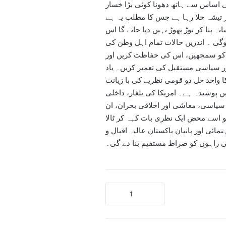
ی اساس سے ہاتھ دھونا کوئی بڑا خسار
ر تیشہ چلا رہا ہے جس کا مطلب یہ ہے
ہ بتا کر توڑ پھوڑ نہیں دیا جائے گا اس
ی ۔ اندریں حالات تمام اہل وطن کی
ے کو سمجھیں، اس کی حفاظت کریں اور
ور سیاسی مستقبل کی تعمیر کریں۔ یاد
 واحد حل دو قومی نظریے کی با زیانت
 پوشیدہ ہے۔ امریکا کی یلغار، داخلی
 سیاسی، معاشی اور اخلاقی بحران، ان
 اسے محض ایک نظری بات کہہ کر ٹالا
ائی اور بانیان پاکستان عالیہ اقبال و
ھی راہوں کو صراط مستقیم بنا دے گی۔
پاکستان
نظریارتی
اساس
پر