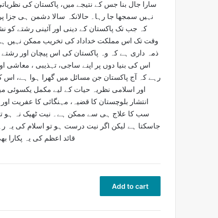
سارا جال بنا جس کے نتیجے میں، پاکستان کی نظریات
نہیں سمجھا جا رہا۔ حالانکہ سالا دشمن ہی جزا پ
کہ جب تک پاکستان کے دینی اور آئینی رشتے کو نشان
وقت تک اس مملکت خداداد کی تخریب ممکن نہیں ہوگ
ذمہ داری ہے کہ وہ پاکستان کی اس پیچان اور رشت
اس کی بنیا دوں پر اپنے ساجی، تہذیبی ، معاشی ا
رہے کہ آج پاکستان جن مسائل میں گھرا ہوا ہے، اس کا
اور اسلامی نظریہ حیات کے لیے مکمل یکسوئی میں
انتشار بلوچستان کا قضیہ، مہنگائی کا عفریت اور
سب کا علاج ہی سے ممکن ہے۔ نیت ٹھیک نہ ہو تو
جاسکتا ہے لیکن اگر نیت درست ہو تو اسلام کی یہ رہنم
قائد اعظم کی یہ پکارا ب
Add to cart