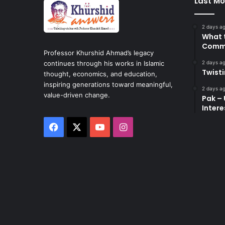
Last Mo
2 days a
What 
Commi
Professor Khurshid Ahmad’s legacy
2 days a
continues through his works in Islamic
Twist
thought, economics, and education,
inspiring generations toward meaningful,
2 days a
value-driven change.
Pak – 
Intere
Facebook
X
YouTube
Instagram