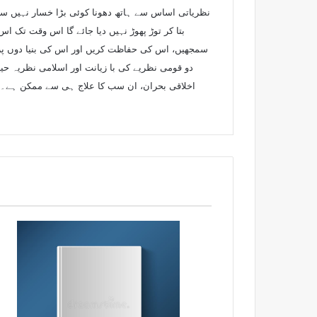
نظریاتی اساس سے ہاتھ دھونا کوئی بڑا خسار نہیں سمج
بتا کر توڑ پھوڑ نہیں دیا جائے گا اس وقت تک 
سمجھیں، اس کی حفاظت کریں اور اس کی بنیا دوں پر 
دو قومی نظریے کی با زیانت اور اسلامی نظریہ حی
اخلاقی بحران، ان سب کا علاج ہی سے ممکن ہے۔ نی