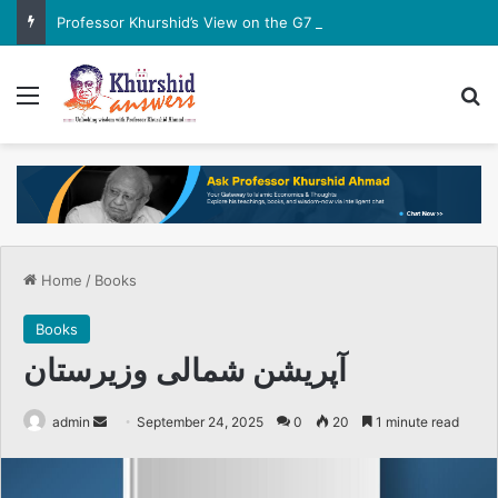
Professor Khurshid’s View on the G7 Meeting
Menu
Se
Home
/
Books
Books
آپریشن شمالی وزیرستان
Send
admin
September 24, 2025
0
20
1 minute read
an
email