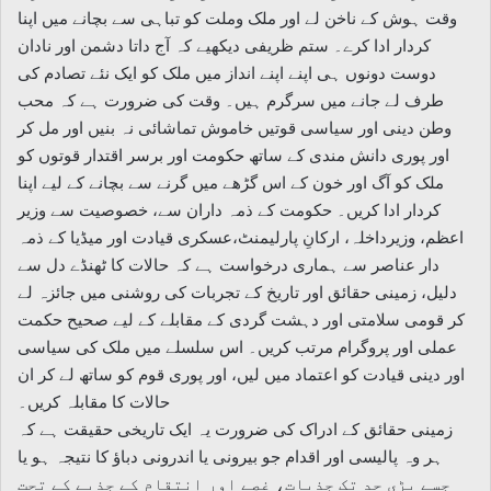
وقت ہوش کے ناخن لے اور ملک وملت کو تباہی سے بچانے میں اپنا
کردار ادا کرے۔ ستم ظریفی دیکھیے کہ آج داتا دشمن اور نادان
دوست دونوں ہی اپنے اپنے انداز میں ملک کو ایک نئے تصادم کی
طرف لے جانے میں سرگرم ہیں۔ وقت کی ضرورت ہے کہ محب
وطن دینی اور سیاسی قوتیں خاموش تماشائی نہ بنیں اور مل کر
اور پوری دانش مندی کے ساتھ حکومت اور برسر اقتدار قوتوں کو
ملک کو آگ اور خون کے اس گڑھے میں گرنے سے بچانے کے لیے اپنا
کردار ادا کریں۔ حکومت کے ذمہ داران سے، خصوصیت سے وزیر
اعظم، وزیرداخلہ، ارکانِ پارلیمنٹ،عسکری قیادت اور میڈیا کے ذمہ
دار عناصر سے ہماری درخواست ہے کہ حالات کا ٹھنڈے دل سے
دلیل، زمینی حقائق اور تاریخ کے تجربات کی روشنی میں جائزہ لے
کر قومی سلامتی اور دہشت گردی کے مقابلے کے لیے صحیح حکمت
عملی اور پروگرام مرتب کریں۔ اس سلسلے میں ملک کی سیاسی
اور دینی قیادت کو اعتماد میں لیں، اور پوری قوم کو ساتھ لے کر ان
حالات کا مقابلہ کریں۔
زمینی حقائق کے ادراک کی ضرورت یہ ایک تاریخی حقیقت ہے کہ
ہر وہ پالیسی اور اقدام جو بیرونی یا اندرونی دباؤ کا نتیجہ ہو یا
جسے بڑی حد تک جذبات، غصے اور انتقام کے جذبے کے تحت