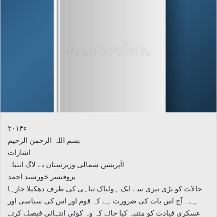
۲۰۱۴ء
بسم اللہ الرحمن الرحیم
اشارات
آپریشن شمالی وزیرستان بے لاگ انتباہ!
پروفیسر خورشید احمد
حالات کو بڑی تیزی سے ایک ہولناک تباہی کی طرف دھکیلا جارہا
ہے۔ آج اس بات کی ضرورت ہے کہ قوم اور اس کی سیاسی اور
عسکری قیادت کو متنبہ کیا جائے کہ وہ کوئی انتہائی فیصلے کرتے