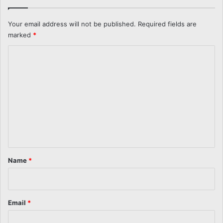
Your email address will not be published.
Required fields are
marked
*
C
o
m
m
e
n
t
*
Name
*
Email
*