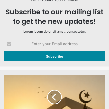
Subscribe to our mailing list
to get the new updates!
Lorem ipsum dolor sit amet, consectetur.
Enter
your
Email
address
Dawn
of
a
New
Era