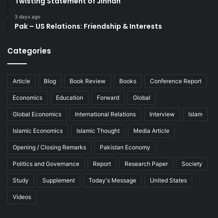
Twisting Statement of Jinnah
3 days ago
Pak – US Relations: Friendship & Interests
Categories
Article
Blog
Book Review
Books
Conference Report
Economics
Education
Forward
Global
Global Economics
International Relations
Interview
Islam
Islamic Economics
Islamic Thought
Media Article
Opening / Closing Remarks
Pakistan Economy
Politics and Governance
Report
Research Paper
Society
Study
Supplement
Today's Message
United States
Videos