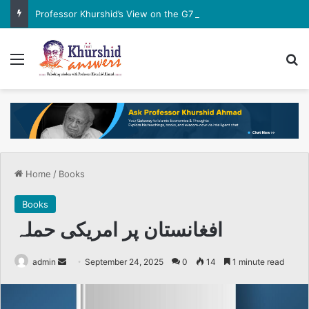
Professor Khurshid’s View on the G7 Meeting
Menu
Se
Home
/
Books
Books
افغانستان پر امریکی حملہ
Send
admin
September 24, 2025
0
14
1 minute read
an
email