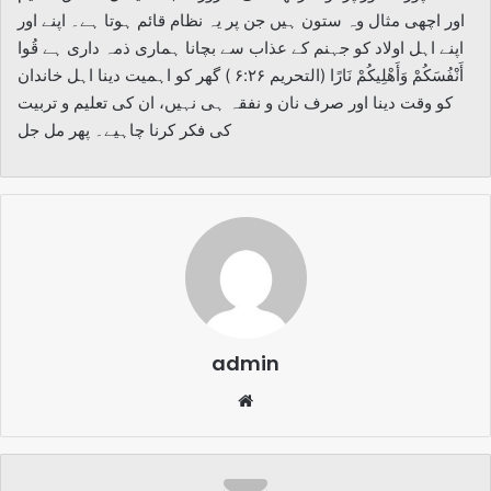
اور اچھی مثال وہ ستون ہیں جن پر یہ نظام قائم ہوتا ہے۔ اپنے اور
اپنے اہل اولاد کو جہنم کے عذاب سے بچانا ہماری ذمہ داری ہے قُوا
أَنْفُسَكُمْ وَأَهْلِيكُمْ نَارًا (التحريم ۶:۲۶ ) گھر کو اہمیت دینا اہل خاندان
کو وقت دینا اور صرف نان و نفقہ ہی نہیں، ان کی تعلیم و تربیت
کی فکر کرنا چاہیے۔ پھر مل جل
admin
Website