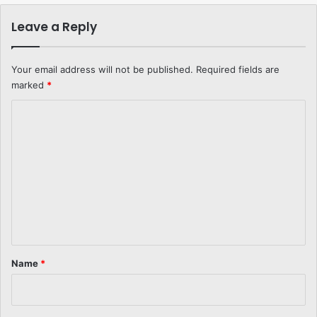
Leave a Reply
Your email address will not be published.
Required fields are
marked
*
C
o
m
m
e
n
t
*
Name
*