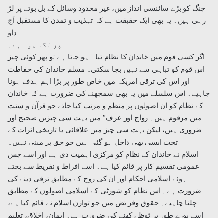
جنگ کو بڑے سائنسی انداز میں، غیر محدود وسائل کے بل بوتے پر لڑ
رہی ہیں۔ یہ بھی ایک حقیقت ہے کہ تہذیب و تمدن کا مستقبل آج
داؤ
پر لگا ہوا ہے۔
اگر کسی قوم میں خاندان کا نظام تباہ ہو جاتا ہے تو پھر کوئی چیز
اس قوم کو تباہی سے نہیں بچا سکتی۔ مسلم خاندان کی حفاظت
اور اس کی ترقی امریکہ میں خاص طور پر بڑا اہم ہدف ہونا
چاہیے۔ اس سلسلے میں یہ بھی سمجھنے کی ضرورت ہے کہ خاندان
کے نظام کو ان اصولوں پر منظم و مرتب کیا جائے جو قرآن و سنت
میں مرقوم ہیں۔ رواج اور عرف“ میں بہت سی چیزیں صحیح اور
ضروری ہیں، لیکن بہت سی چیز میں علاقائی یا تاریخی اثرات کے
تحت ایسی بھی داخل ہو گئی ہیں جو حق پر مبنی نہیں۔
اسلام نے خاندان کے نظام کو مرکزی اہمیت دی ہے اور اسے جس
عمومی تقسیم کار پر قائم کیا ہے۔ اسے افراط و تفریط سے بچتے
ہوئے اسلامی احکام اور ان کی روح کے مطابق ترقی دینے کی
ضرورت ہے۔ اس نظام کو شورٹی کے اسلامی اصولوں کے مطابق
چلنا چاہیے۔ حقوق وفرائض میں جو توازن اسلام نے قائم کیا ہے،
اسے پورے طور پر ٹوظ رکھنے کی ضرورت ہے۔ ایمان، اخلاق، تعلیم