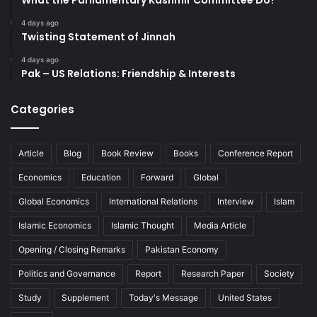
4 days ago
Twisting Statement of Jinnah
4 days ago
Pak – US Relations: Friendship & Interests
Categories
Article
Blog
Book Review
Books
Conference Report
Economics
Education
Forward
Global
Global Economics
International Relations
Interview
Islam
Islamic Economics
Islamic Thought
Media Article
Opening / Closing Remarks
Pakistan Economy
Politics and Governance
Report
Research Paper
Society
Study
Supplement
Today's Message
United States