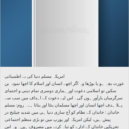
امریکہ مسلم دنیا کی بے اطمینانی
عورت بچہ ہو یا بوڑھا وہ اگر اچھے انسان اور اسلام کا اچھا نمونہ بن
سکیں تو اسلامی دعوت اور ہماری دوسری تمام دینی و اجتمای
سرگرمیاں بارآور ہوں گی۔ اس لیے دعوت کے اہداف میں سب سے
پہلا ہدف اچھا انسان اور اچھا مسلمان بنٹا اور بناتا ہے۔ روم: مسلم
خاندان : خاندان کے نظام کو آج ساری دنیا ہی میں شدید چیلنج در
پیش ہیں، لیکن امریکہ اور یورپ میں تو بڑی منظم اجتماعی
تحریکیں خاندان کے ادارے کو تباہ کرنے میں مصروف ہیں۔ وہ اس