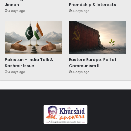
Jinnah
Friendship & Interests
4 days ago
4 days ago
Pakistan – India Talk &
Eastern Europe: Fall of
Kashmir Issue
Communism II
4 days ago
4 days ago