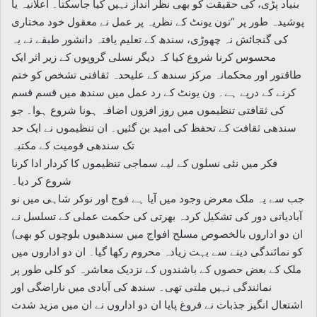
بنیاد پڑی، کی حقیقت کو بھی نظر انداز نہیں کیا جاسکتا۔ اعلانیہ یا
پوشیدہ طور پر “تون یونٹ کے نظریہ پر عمل نے معقول خود مختاری
کی گنجائش نہ چھوڑی، سندھ کے تعلیم یافتہ دانشور طبقے نے یہ
محسوس کرنا شروع کیا کہ دیگر نسلی گروپوں کے زیر اثر ایک
طاقتور اور محکمانہ مرکز سندھ کے علیحدہ ثقافتی تشخص کو ختم
کرنے کے درپے ہے۔ ون یونٹ کے رد عمل میں سندھ میں قسم قسم
کی ثقافتی تنظیموں میں روز افزوں اضافہ ہونا شروع ہوا۔ جو
سندھی ثقافت کے تحفظ کی امید بن گئیں۔ ان تنظیموں نے ایک حد
تک سندھی قومیت کے مکتبہ
فکر میں نئی نسلوں کے لیے سماجی تنظیموں کا کردار ادا کرنا
شروع کر دیا۔
جب سے یہ ملک معرض وجود میں آیا ہے فوج اور نوکر شاہی میں نو
آبادیاتی دور کی تشکیل کردہ بھرتی کی حکمت عملی کے تسلسل نے
ان دو اداروں بالخصوص مسلح افواج میں سندھیوں بلوچوں کو بھی)
کو نمائندگی دینے سے بہت زیادہ محروم رکھا گیا۔ ان دو اداروں میں
ملک کے بعض حصوں کے باشندوں کے نزدیک معاشرہ کو کلی طور پر
نمائندگی نہیں ملتی تھی۔ سندھ کی آبادی میں ناراضگی اور
اشتعال انگیز جذبات نے فروغ پایا ان دو اداروں نے ان میں مزید شدت