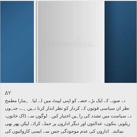
email
ΔΥ
نے صوبے کے ایک بڑے حصے کو اپنی لپیٹ میں لے لیا۔ ہمارا مطمح
نظر ان سیاسی قوتوں کے کردار کو نظر انداز کرنا نہیں ہے، جنہوں
نے سیاست میں تشدد کی راہیں اختیار کیں۔ لوگوں سے ڈاک خانوں،
ریلویز، بنکوں، عدالتوں اور دیگر اداروں پر حملے کرائے لیکن پھر بھی
نمائندہ اداروں کی عدم موجودگی جس سے ایسی کاروائیوں کی