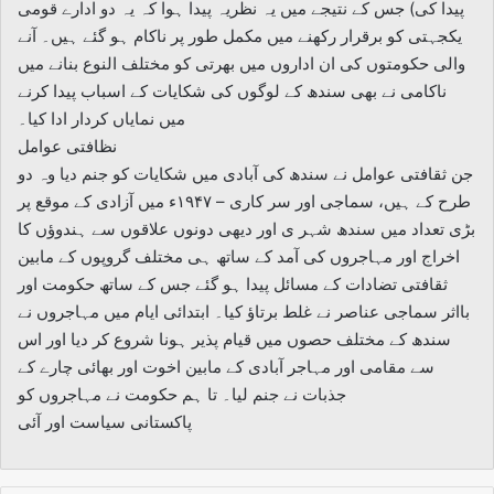
پیدا کی) جس کے نتیجے میں یہ نظریہ پیدا ہوا کہ یہ دو ادارے قومی
یکجہتی کو برقرار رکھنے میں مکمل طور پر ناکام ہو گئے ہیں۔ آنے
والی حکومتوں کی ان اداروں میں بھرتی کو مختلف النوع بنانے میں
ناکامی نے بھی سندھ کے لوگوں کی شکایات کے اسباب پیدا کرنے
میں نمایاں کردار ادا کیا۔
نظافتی عوامل
جن ثقافتی عوامل نے سندھ کی آبادی میں شکایات کو جنم دیا وہ دو
طرح کے ہیں، سماجی اور سر کاری – ۱۹۴۷ء میں آزادی کے موقع پر
بڑی تعداد میں سندھ شہر ی اور دیھی دونوں علاقوں سے ہندوؤں کا
اخراج اور مہاجروں کی آمد کے ساتھ ہی مختلف گروپوں کے مابین
ثقافتی تضادات کے مسائل پیدا ہو گئے جس کے ساتھ حکومت اور
بااثر سماجی عناصر نے غلط برتاؤ کیا۔ ابتدائی ایام میں مہاجروں نے
سندھ کے مختلف حصوں میں قیام پذیر ہونا شروع کر دیا اور اس
سے مقامی اور مہاجر آبادی کے مابین اخوت اور بھائی چارے کے
جذبات نے جنم لیا۔ تا ہم حکومت نے مہاجروں کو
پاکستانی سیاست اور آئی