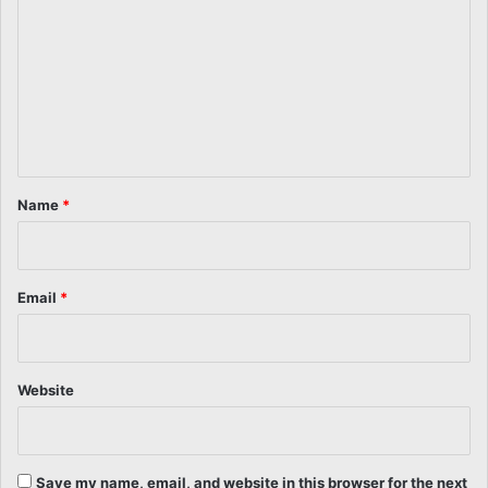
o
m
m
e
n
t
*
Name
*
Email
*
Website
Save my name, email, and website in this browser for the next