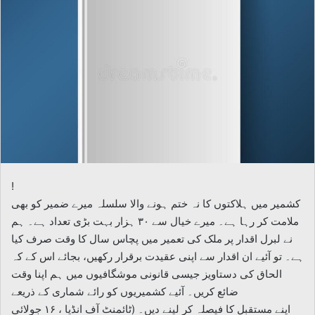
!
کشمیر میں ہلاکتوں کا نہ ختم ہونے والا سلسلہ میرے ضمیر کو بھی
ملامت کر رہا ہے۔ میرے خیال سے ۳۰ ہزار بہت بڑی تعداد ہے۔ ہم
نے لبرل اقدار پر ملک کی تعمیر میں پچاس سال کا وقت صرف کیا
ہے۔ تو آئیے ان اقدار سے اپنی عقیدت برقرار رکھیں، بجائے اس کے کہ
الحاق کی دستاویز جیسی قانونی موشگافیوں میں ہم اپنا وقت
ضائع کریں۔ آئیے کشمیریوں کو رائے شماری کے ذریعے
اپنے مستقبل کا فیصلہ کر لینے دیں۔ (ٹائمنٹ آف انڈیا ، ۱۶ جولائی