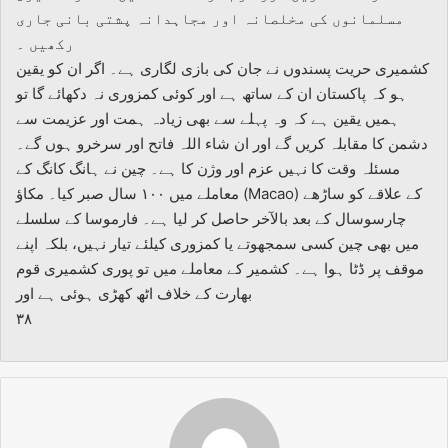
مسلمانوں کی مخلصانہ اور مجاہدانہ پشتی بانی جاری
رکھیں ۔
کشمیری حریت پسندوں نے جان کی بازی لگاری ہے۔ اگر ان کو یقین
ہو کہ پاکستان ان کے ساتھ ہے اور کوئی کمزوری نہ دکھائے گا تو
ہمیں یقین ہے کہ وہ پہلے سے بھی زیادہ ہمت اور عزیمت سے
دشمن کا مقابلہ کریں گے اور ان شاء اللہ فاتح اور سرخرو ہوں گے۔
مسئلہ وقت کا نہیں عزم اور وژن کا ہے۔ چین نے ہانگ کانگ کے
معاملے میں ۱۰۰ سال صبر کیا۔ مکاؤ (Macao) کے علاقے کو ساڑھے
چارسوسال کے بعد بالآخر حاصل کر لیا ہے۔ فارموسا کے سلسلے
میں بھی چین کسی سمجھوتے یا کمزوری کیلئے تیار نہیں، بلکہ اپنے
موقف پر ڈٹا ہوا ہے۔ کشمیر کے معاملے میں تو پوری کشمیری قوم
بھارت کے خلاف اٹھ کھڑی ہوئی ہے اور
۳۸