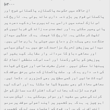
۲۰۰۰ء)
ان حالات میں حکومت پاکستان، پاکستانی فوج اور
پاکستانی قوم پر بڑی ذمہ داری عائد ہوتی ہے۔ تاریخ کے
اس نازک لمحے میں ذراسی بے تدبیری سارے کیے دھرے پر
پانی پھیر سکتی ہے اور نصف صدی سے زائد کی قربانیوں کو
تلپٹ کر سکتی ہے۔ تاریخ کا فیصلہ ہے کہ جنگیں میدان
جنگ سے بھی پہلے دل و دماغ میں جیتی یا ہاری جاتی ہیں۔
میدانی پوزیشن تحریک مزاحمت کے حق میں ہے لیکن سیاسی
اور معاشی دباؤ کا مردانہ وار مقابلہ کیے بغیر اس
پوزیشن کو باقی رکھنا اور اسے اس کے منطقی انجام تک
پہنچانا ممکن نہیں ۔ جنرل مشرف صاحب اور فوج کی قیادت
کی ذمہ داری ہے کہ وہ ملت پاکستان کے منی برحق موقف کے
لیے ڈٹ جائیں اور کسی سطح پر بھی کمزوری نہ دکھا ئیں۔
معاشی محاذ کو بھی مضبوط کیا جا سکتا ہے اور اس کے لیے
قوم سے لڑنے کے بجائے اس کے اشتراک سے مسائل کو حل
کرنے کی سعی ہی مفید اور موثر ہوسکتی ہے ۔ لیکن سب سے
اہم چیز یہ ہے کہ ہم کشمیر پر اپنے اصولی موقف پر سرمو
انحراف نہ کریں اور قوم کو اعتماد میں لے کر کشمیری