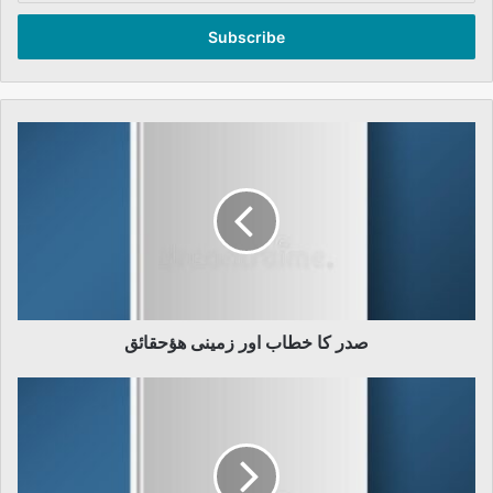
Email
address
صدر
کا
خطاب
اور
زمینی
ھؤحقائق
صدر کا خطاب اور زمینی ھؤحقائق
خشک
سالی
اور
قحط۔۔۔
(آخری