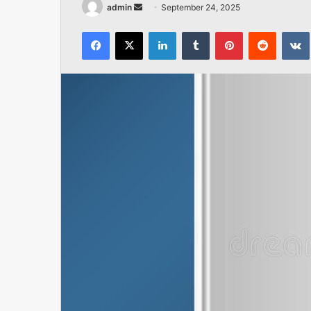
Send
admin
September 24, 2025
an
Facebook
X
LinkedIn
Tumblr
Pinterest
Reddit
email