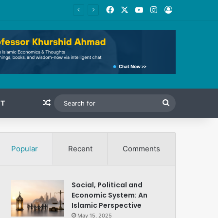
Facebook
X
YouTube
Instagram
Log In
 Youth
Random Article
Search
T
for
Popular
Recent
Comments
Social, Political and
Economic System: An
Islamic Perspective
May 15, 2025