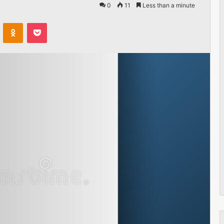
0
11
Less than a minute
VKontakte
Odnoklassniki
Pocket