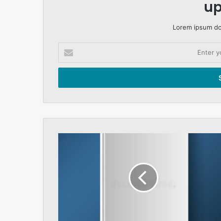
up
Lorem ipsum dol
Enter
your
Email
address
New
Era.
Constitution