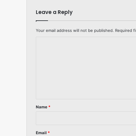
Leave a Reply
Your email address will not be published.
Required f
C
o
m
m
e
n
t
*
Name
*
Email
*