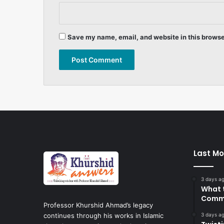
Save my name, email, and website in this browse
Last Mo
3 days a
What 
Commi
Professor Khurshid Ahmad’s legacy
3 days a
continues through his works in Islamic