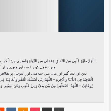
اللَّهُمَّ طَهِّرْ قَلْبِي مِنَ التِّفَاقِ وَعَمَلِي مِن الرِّيَاءِ وَلِسَانِي مِ
میرے عمل کو ریا سے اور میری زبان 
دین اور دنیا گھر اور مال میں سلامتی اور عیوب اور نقائص کی پر
الْعَافِيَةَ فِي الدُّنْيَا وَالْآخِرَةِ – اللَّهُمَّ اِنّي اَسْئَلُكَ الْعَفْوَ وَالْعَافِيَةَ
رُوعَاتِيْ – اَللَّهُمَّ احْفَظْنِيْ مِنْ بَيْنَ يَدَيَّ وَمِنْ خَلْفِي وَعْنَ يَمِيْنِي و
erest
Reddit
VKontakte
Odnoklassniki
Pocket
Share via Email
Print