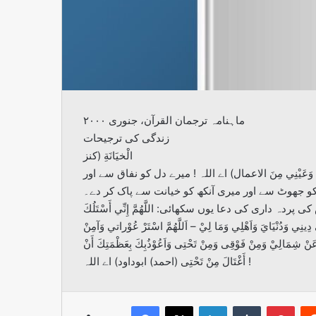
ماہنامہ ترجمان القرآن، جنوری ۲۰۰۰
زندگی کی ترجیحات
الْخيَانَةِ (كنز
نَ الْكَذِبِ وَعَيْنِي مِنَ الاعمال) اے اللہ ! میرے دل کو نفاق سے اور
کو جھوٹ سے اور میری آنکھ کو خیانت سے پاک کر دے۔
دہ داری کی دعا یوں سکھائی: اللَّهُمَّ إِنِّي أَسْتَلُكَ
 فِي دِينِي وَدُنْيَايَ وَاَهْلِي وَمَا لِيْ – اَللَّهُمَّ اسْتَرْ عُوْراتي وَآمِنْ
َعَنْ شِمَالِيْ وَمِنْ فَوْقِى وَمِنْ تَحْتِى وَاَعُوْذُبِكَ بِعَظْمَتِكَ أَنْ
أَغْتَالَ مِنْ تَحْتِى (احمد) ابوداود) اے اللہ !
Facebook
X
LinkedIn
Tumblr
Pint