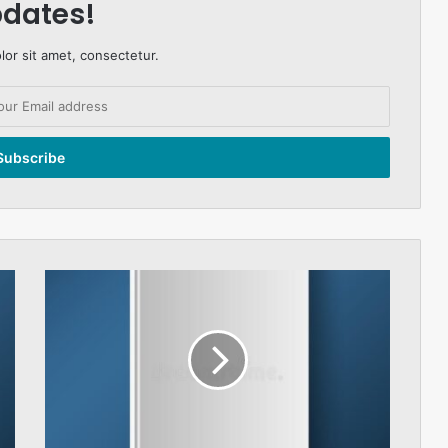
dates!
or sit amet, consectetur.
پاک
بھارت
تعلقات
کشمیر
کی
تحریک
آزادی