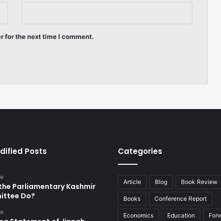
r for the next time I comment.
dified Posts
Categories
go
Article
Blog
Book Review
the Parliamentary Kashmir
ttee Do?
Books
Conference Report
go
Economics
Education
For