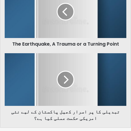
A
Trauma
or
a
Turning
Point
The Earthquake, A Trauma or a Turning Point
تبدیلی
کا
پر
اسرار
کھیل
پاکستان
کے
لیے
نئی
تبدیلی کا پر اسرار کھیل پاکستان کے لیے نئی
امریکی
امریکی حکمت عملی کیا ہے؟
حکمت
عملی
کیا