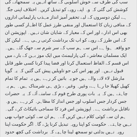
سب کی طرف سے خوش اسلوبی کے ساتھ انہیں یہ سمجھانے کی
کوشش کی گئی کہ وہ اپنے رویے کو تبدیل کریں۔ اختلاف اپنی جگہ
ہے لیکن دوسروں کے لیے تحقیر آمیز انداز مہذب پارلیمانی اداروں
کے منافی زبان کا استعمال اور منفی طرز عمل کا اظہار کسی طور
بھی اس ادارے اور اس کے معیار کے شایان شان نہیں۔ اپوزیشن ان
کے اس طرز کے رویے کو اب تک برداشت کرتی رہی ہے۔ لیکن کل
جو واقعہ ہوا ہے اس سے ہم سب کے سر شرم سے جھک گئے ہیں۔
ایک مسلمان معاشرے کی پارلیمنٹ میں ایک موز بہن کے بارے میں
اس قسم کے الفاظ استعمال کرنا اور فضا پیدا کرنا کسی طور قابل
قبول نہیں۔ اور پھر اس کی جو تاویلیں پیش کی گئیں کہ یہ گویا
مارشل لاء لانے والے ہیں جو یہ باتیں کر رہے ہیں یہ تمام کا تمام
کھیل کھیلا جا رہا ہے، وغیرہ وغیرہ، بڑی ہی شرمناک ہیں۔ ہم یہ
چاہتے ہیں کہ یہ بات پوری طرح قوم کے سامنے آئے کہ یہ حضرات
جس کردار جس اسلوب اور جس انداز کا مظاہرہ کر رہے ہیں وہ
ناقابل برداشت ہے۔ اپوزیشن اس فرد کا سماجی بائیکاٹ کرے گی۔
ہم ان سے کوئی کلام نہیں کریں گے۔ ہم ان سے کوئی جواب بھی
نہیں چاہتے۔ حکومت کو اپنا رویہ تبدیل کرنا پڑے گا۔ اگر حکومت اپنا
رویہ نہیں بدلتی تو سمجھ لینا چاہیے کہ برداشت کی کچھ حدود