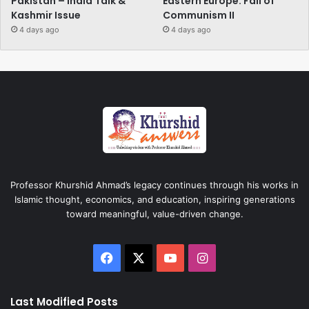
Pakistan – India Talk &
Eastern Europe: Fall of
Kashmir Issue
Communism II
4 days ago
4 days ago
Professor Khurshid Ahmad’s legacy continues through his works in
Islamic thought, economics, and education, inspiring generations
toward meaningful, value-driven change.
Facebook
X
YouTube
Instagram
Last Modified Posts