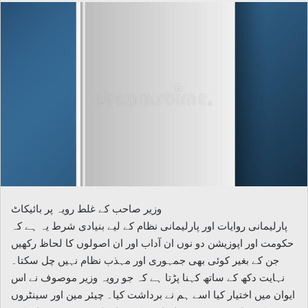
email
وزیر صاحب کے غلط رویہ پر بائیکاٹ
پارلیمانی روایات اور پارلیمانی نظام کے لیے بنیادی شرط یہ ہے کہ
حکومت اور اپوزیشن دو نوں ان آداب اور ان اصولوں کا لحاظ رکھیں
جن کے بغیر کوئی بھی جمہوری اور مہذب نظام نہیں چل سکتا۔
نہایت دکھ کے ساتھ کہنا پڑتا ہے کہ جو رویہ وزیر موصوف نے اس
ایوان میں اختیار کیا اسے ہم نے برداشت کیا۔ چیئر مین اور سینٹروں