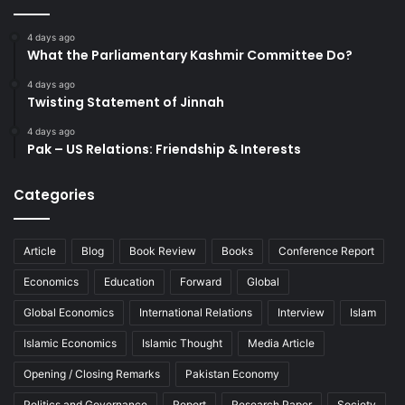
4 days ago
What the Parliamentary Kashmir Committee Do?
4 days ago
Twisting Statement of Jinnah
4 days ago
Pak – US Relations: Friendship & Interests
Categories
Article
Blog
Book Review
Books
Conference Report
Economics
Education
Forward
Global
Global Economics
International Relations
Interview
Islam
Islamic Economics
Islamic Thought
Media Article
Opening / Closing Remarks
Pakistan Economy
Politics and Governance
Report
Research Paper
Society