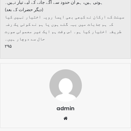
ہوتی ہیں، ہم ان حدود سے آگے جانے کے لیے تیار نہیں۔
(دیگر حضرات کے بعد)
سینٹ کے ارکان نے کبھی بھی ایسا رویہ اختیار نہیں کیا
کہ ہم جذبات میں بہہ گئے ہوں یا ہم نے کوئی یک رضہ
طریقہ اختیار کیا ہو۔ اس وقت ہم ایک غیر معمولی صورت
حال سے دوچار ہیں۔
۲۹۵
admin
Website