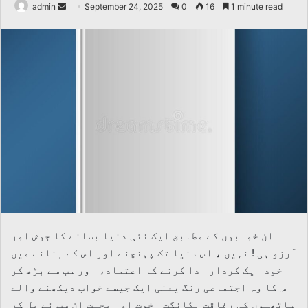
Send
admin
September 24, 2025
0
16
1 minute read
an
email
ان خوابوں کے مطابق ایک نئی دنیا بسانے کا جوش اور
آرزو ہی ! نہیں ، اس دنیا تک پہنچنے اور اس کے بنانے میں
خود ایک کردار ادا کرنے کا اعتماد، اور سب سے بڑھ کر
اس کا وہ اجتماعی رنگ یعنی ایک جیسے خواب دیکھنے والے
ساتھیوں کی رفاقت یگانگت اخوت اور محبت ان سب نے مل کر