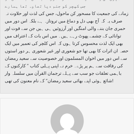
جس کپچر کو جنم دیا تھاوہ تھا ہمارے
زمانے کی جمعیت کا مسحور کن ماحول، جس کی لذت اور حلاوت نہ
صرف یہ کہ آج بھی دل و دماغ میں تروتازہ ہے بلکہ اس دور میں
حمری جان بننے والی امنگیں اور آرزوئیں ہی ہیں جن سے قوت اور
توانائی کے چشمے پھوٹ رہے ہیں۔ میں اس بات کے اعتراف میں
بھی ایک لذت محسوس کرتا ہوں کہ اس کلچر کی تعمیر میں ایک
حصہ ان اثرات کا بھی تھا جو شعوری اور غیر شعوری ہر دور استوں
سے اس دور میں اخوان المسلمون اور خصوصیت سے سعید رمضان
کی رفاقت سے ہم پر پڑے۔ خرم نے اپنی پہلی کتاب ” کارکنوں کے
باہمی تعلقات جو سب سے پہلے ترجمان القرآن میں سلسلہ وار
شائع ہوئی اپنے بھائی سعید رمضان“ کے نام معنون کی تھی!