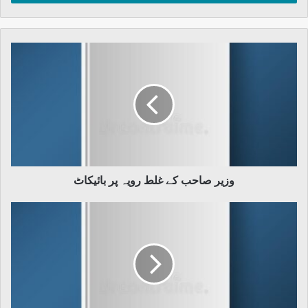
وزیر
صاحب
کے
غلط
رویہ
پر
بائیکاٹ
وزیر صاحب کے غلط رویہ پر بائیکاٹ
نفاذ
شریعت
ایکٹ
۱۹۹۱–
ایک
جائزہ