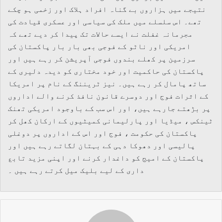
نتیجے میں ہزاروں بے گناہ افراد ہلاک اور زخمی ہو چکے
تھے۔ اس سلسلے میں ملک کی سیاسی اور عسکری قیادت کی
مجرمانہ غفلت نے ایسے حالات تک پیدا کر دیے تھے کہ
امریکی اور ناٹو کے فوجی بھی بار بار پاکستان کی
سرزمین پر کھلے بندوں فوجی آپریشن کر رہے ہیں اور
پاکستان کی حاکمیت اور خود مختاری کو دیدہ دلیری کے
ساتھ پامال کر رہے ہیں۔ نیز ٹریننگ کے نام پر امریکا
کے اثرات فوج اور دوسرے قانون نافذ کرنے والے اداروں
پر بڑھتے جارہے ہیں، اور اس سب کے باوجود امریکی تھنک
ٹینکس ، میڈیا اور پارلیمانی کمیٹیوں کے ارکان کھل کر
پاکستان کی حکومت ، فوج اور اس کے اداروں پر دوغلی
پالیسی اور دھوکا دہی کے بہتان لگاتے رہے ہیں اور
پاکستان کے امیج کو داغدار کرنے اور اپنی مزید تابع
داری کے لیے بلیک میل کرتے رہے ہیں ۔