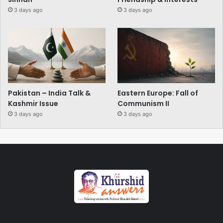
3 days ago
3 days ago
Pakistan – India Talk &
Eastern Europe: Fall of
Kashmir Issue
Communism II
3 days ago
3 days ago