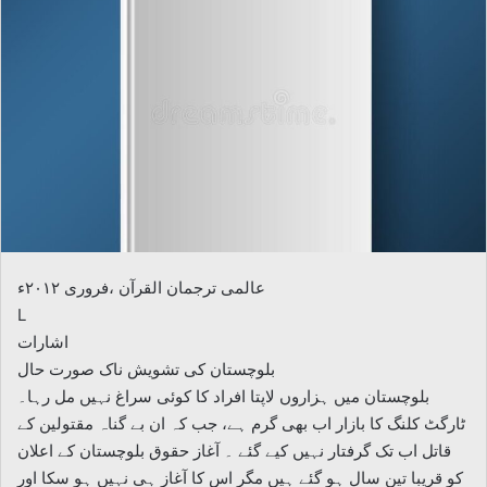
عالمی ترجمان القرآن ،فروری ۲۰۱۲ء
L
اشارات
بلوچستان کی تشویش ناک صورت حال
بلوچستان میں ہزاروں لاپتا افراد کا کوئی سراغ نہیں مل رہا۔
ٹارگٹ کلنگ کا بازار اب بھی گرم ہے، جب کہ ان بے گناہ مقتولین کے
قاتل اب تک گرفتار نہیں کیے گئے ۔ آغاز حقوق بلوچستان کے اعلان
کو قریبا تین سال ہو گئے ہیں مگر اس کا آغاز ہی نہیں ہو سکا اور