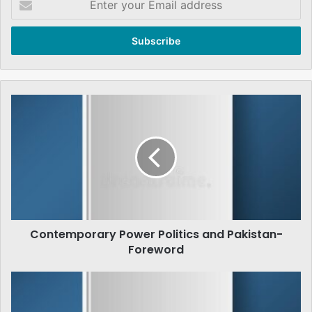
your
Email
address
Contemporary
Power
Politics
and
Pakistan-
Foreword
Contemporary Power Politics and Pakistan-
Foreword
پاکستانی
سیاست
اور