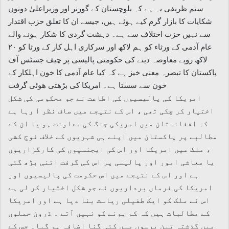
ستم ظریفی یہ ہے کہ بلوچستان کے گورنر اور وزیراعلیٰ دونوں
شکایات کا بازار گرم کیے ہوئے ہیں، جیسے ان کا تعلق حزب اقتدار
سے نہیں حزب اختلاف سے ہے۔ دہشت گردی کا شکار ہونے والے
عام آدمی کے ورثاء کو ہم لاکھ اور سرکاری اہل کار کے ورثا کو ۲۰
لاکھ روپے معاوضہ دینے کی حکومتی پالیسی پر چیف جسٹس آف
پاکستان کا تبصرہ معنی خیز ہے کہ کیا عام آدمی کا خون اہلکار کے
خون سے سستا ہے۔ امریکا کی بڑھتی ھوئی گرفت
امریکا کی پالیسیوں کی اطاعت نے جو محکومی کی شکل
اختیار کر چکی تھی ، اس کے نتیجے میں صاف نظر آ رہا ہے
کہ افغانستان میں امریکی جنگ کی معاونت ہو یا ان کے
مطالبے پر پاکستان میں اپنے ہی شہریوں کے خلاف فوج کشی
، ملک میں امریکا اور اس کی ایجنسیوں کی کارگزاریوں
یا معاشی امور اور پالیسی پر اس کی گرفت اتنی بڑھ گئی
ہے اور اس کے نتیجے میں اس حکومت کی پالیسیوں اور
امریکا کی فرماں برداریوں نے جو شکل اختیار کر لی ہے
اس نے ملک کو ایک طفیلی ریاست بنا دیا ہے اور امریکا
کے مطالبات ہیں کہ کم ہونے کو نہیں آتے ۔ ڈرون حملوں
میں گذشتہ تین برسوں میں کئی گنا اضافہ ہو گیا۔ جس کے