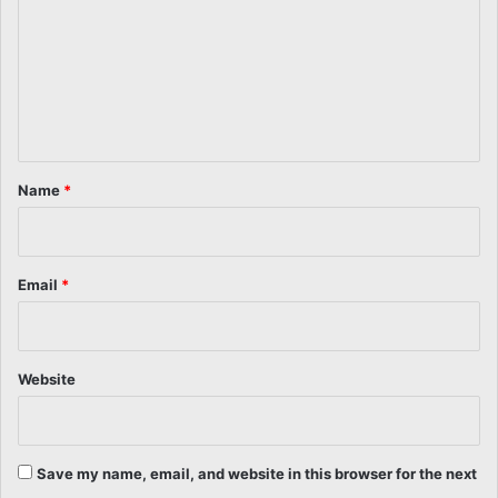
m
m
e
n
t
*
Name
*
Email
*
Website
Save my name, email, and website in this browser for the next